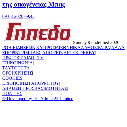
της οικογένειας Μπας
09-08-2026 09:43
Sunday 9 undefined 2026
ΡΟΗ ΕΙΔΗΣΕΩΝ
|
ΚΥΠΡΟΣ
|
ΔΙΕΘΝΗ
|
ΚΑΛΑΘΟΣΦΑΙΡΑ
|
ΑΛΛΑ
ΣΠΟΡ
|
ΝΤΡΙΜΠΛΕΣ
|
ΑΠΟΨΕΙΣ
|
AFTER DERBY
|
ΠΡΩΤΟΣΕΛΙΔΟ
|
TV
ΕΠΙΚΟΙΝΩΝΙΑ
|
TAYTOTHTA
|
ΟΡΟΙ ΧΡΗΣΗΣ
|
COOKIES
|
ΕΙΔΟΠΟΙΗΣΗ ΑΠΟΡΡΗΤΟΥ
|
ΔΗΛΩΣΗ ΠΡΟΣΒΑΣΙΜΟΤΗΤΑΣ
|
ΠΟΛΙΤΗΣ
© Developed by P.C Admin 22 Limited