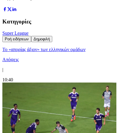
Κατηγορίες
Super League
Ροή ειδήσεων
Δημοφιλή
Το «απορίας άξιον» των ελληνικών ομάδων
Απόψεις
|
10:40