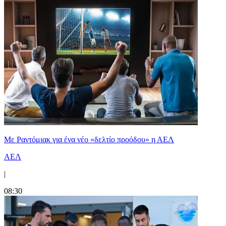
Με Ραντόμιακ για ένα νέο «δελτίο προόδου» η ΑΕΛ
ΑΕΛ
|
08:30