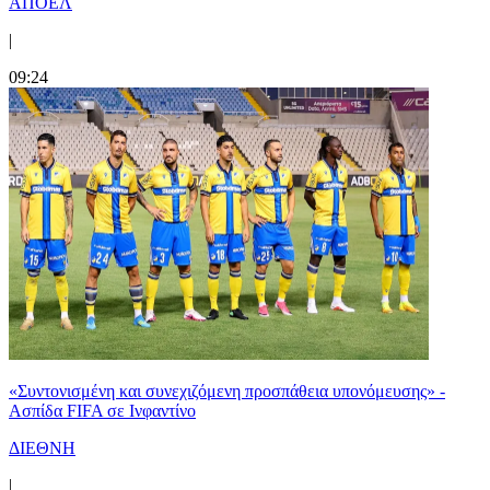
ΑΠΟΕΛ
|
09:24
«Συντονισμένη και συνεχιζόμενη προσπάθεια υπονόμευσης» -
Ασπίδα FIFA σε Ινφαντίνο
ΔΙΕΘΝΗ
|