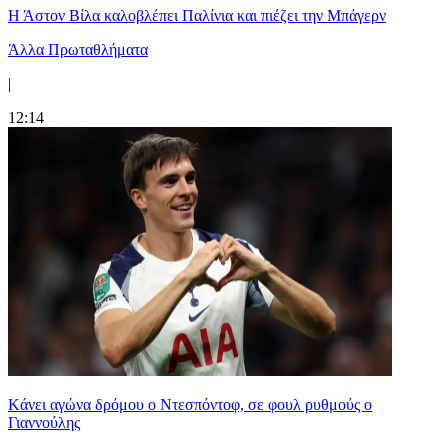
Η Άστον Βίλα καλοβλέπει Παλίνια και πιέζει την Μπάγερν
Άλλα Πρωταθλήματα
|
12:14
Kάνει αγώνα δρόμου ο Ντεσπόντοφ, σε φουλ ρυθμούς ο
Γιαννούλης