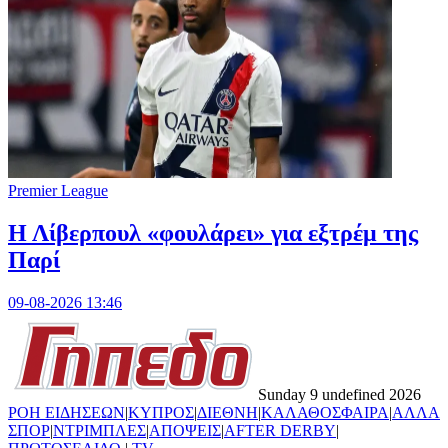
Premier League
Η Λίβερπουλ «φουλάρει» για εξτρέμ της
Παρί
09-08-2026 13:46
Sunday 9 undefined 2026
ΡΟΗ ΕΙΔΗΣΕΩΝ
|
ΚΥΠΡΟΣ
|
ΔΙΕΘΝΗ
|
ΚΑΛΑΘΟΣΦΑΙΡΑ
|
ΑΛΛΑ
ΣΠΟΡ
|
ΝΤΡΙΜΠΛΕΣ
|
ΑΠΟΨΕΙΣ
|
AFTER DERBY
|