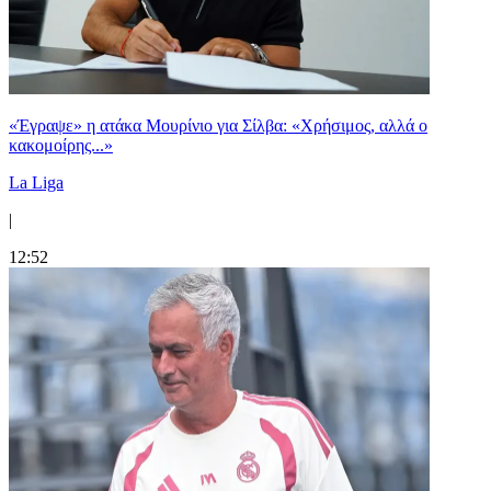
«Έγραψε» η ατάκα Μουρίνιο για Σίλβα: «Χρήσιμος, αλλά ο
κακομοίρης...»
La Liga
|
12:52