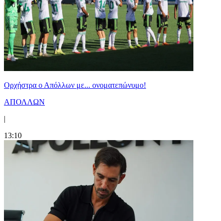
Ορχήστρα o Aπόλλων με... ονοματεπώνυμο!
ΑΠΟΛΛΩΝ
|
13:10