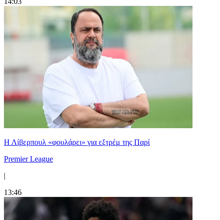
14:03
Η Λίβερπουλ «φουλάρει» για εξτρέμ της Παρί
Premier League
|
13:46