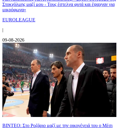
Στοκχόλμης μαζί μου - Τους έστελνα φυτά και έψαχναν για
μικρόφωνα»
EUROLEAGUE
|
09-08-2026
ΒΙΝΤΕΟ: Στο Ροζάριο μαζί με την οικογένειά του ο Μέσι