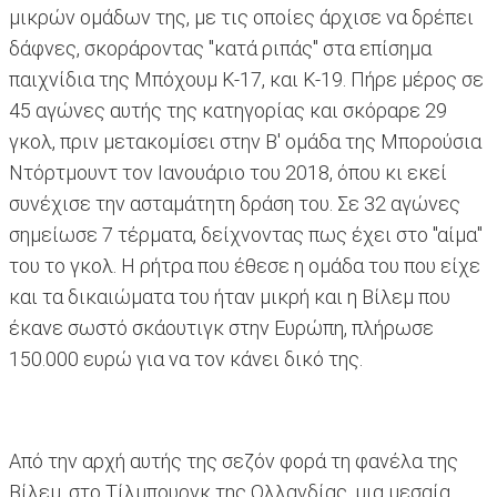
μικρών ομάδων της, με τις οποίες άρχισε να δρέπει
δάφνες, σκοράροντας "κατά ριπάς" στα επίσημα
παιχνίδια της Μπόχουμ Κ-17, και Κ-19. Πήρε μέρος σε
45 αγώνες αυτής της κατηγορίας και σκόραρε 29
γκολ, πριν μετακομίσει στην Β' ομάδα της Μπορούσια
Ντόρτμουντ τον Ιανουάριο του 2018, όπου κι εκεί
συνέχισε την ασταμάτητη δράση του. Σε 32 αγώνες
σημείωσε 7 τέρματα, δείχνοντας πως έχει στο "αίμα"
του το γκολ. Η ρήτρα που έθεσε η ομάδα του που είχε
και τα δικαιώματα του ήταν μικρή και η Βίλεμ που
έκανε σωστό σκάουτιγκ στην Ευρώπη, πλήρωσε
150.000 ευρώ για να τον κάνει δικό της.
Από την αρχή αυτής της σεζόν φορά τη φανέλα της
Βίλεμ, στο Τίλμπουργκ της Ολλανδίας, μια μεσαία