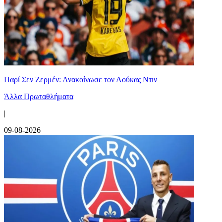
Παρί Σεν Ζερμέν: Ανακοίνωσε τον Λούκας Ντιν
Άλλα Πρωταθλήματα
|
09-08-2026