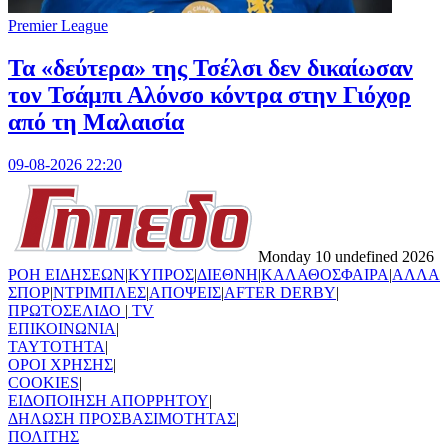
Premier League
Τα «δεύτερα» της Τσέλσι δεν δικαίωσαν
τον Τσάμπι Αλόνσο κόντρα στην Γιόχορ
από τη Μαλαισία
09-08-2026 22:20
Monday 10 undefined 2026
ΡΟΗ ΕΙΔΗΣΕΩΝ
|
ΚΥΠΡΟΣ
|
ΔΙΕΘΝΗ
|
ΚΑΛΑΘΟΣΦΑΙΡΑ
|
ΑΛΛΑ
ΣΠΟΡ
|
ΝΤΡΙΜΠΛΕΣ
|
ΑΠΟΨΕΙΣ
|
AFTER DERBY
|
ΠΡΩΤΟΣΕΛΙΔΟ
|
TV
ΕΠΙΚΟΙΝΩΝΙΑ
|
TAYTOTHTA
|
ΟΡΟΙ ΧΡΗΣΗΣ
|
COOKIES
|
ΕΙΔΟΠΟΙΗΣΗ ΑΠΟΡΡΗΤΟΥ
|
ΔΗΛΩΣΗ ΠΡΟΣΒΑΣΙΜΟΤΗΤΑΣ
|
ΠΟΛΙΤΗΣ