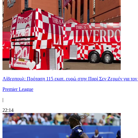
Λίβερπουλ: Πρόταση 115 εκατ. ευρώ στην Παρί Σεν Ζερμέν για το
Premier League
|
22:14