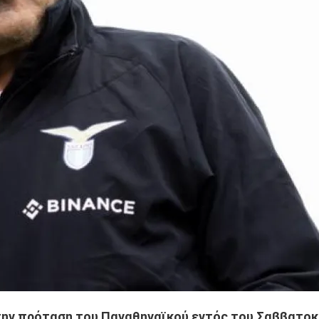
 την πρόταση του Παναθηναϊκού εντός του Σαββατοκ