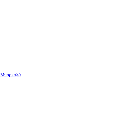
ν Μπαρκολά