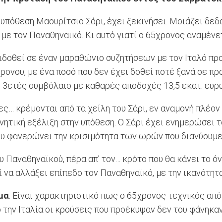
 υπόθεση Μαουρίτσιο Σάρι, έχει ξεκινήσει. Μοιάζει δε
 με τον Παναθηναϊκό. Κι αυτό γιατί ο 65χρονος αναμένε
ιδοθεί σε έναν μαραθώνιο συζητήσεων με τον Ιταλό προπ
ονου, με ένα ποσό που δεν έχει δοθεί ποτέ ξανά σε πρ
ό 3ετές συμβόλαιο με καθαρές αποδοχές 13,5 εκατ. ευρ
ες… κρέμονται από τα χείλη του Σάρι, εν αναμονή πλέον
νητική εξέλιξη στην υπόθεση. Ο Σάρι έχει ενημερώσει 
ου φανερώνει την κρισιμότητα των ωρών που διανύουμ
υ Παναθηναϊκού, πέρα απ’ τον… κρότο που θα κάνει το όν
 να αλλάξει επίπεδο τον Παναθηναϊκό, με την ικανότητ
μα
. Είναι χαρακτηριστικό πως ο 65χρονος τεχνικός από
 την Ιταλία οι κρούσεις που προέκυψαν δεν του φάνηκαν