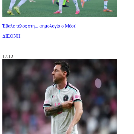
Έβαλε τέλος στη... φημολογία o Μέσι!
ΔΙΕΘΝΗ
|
17:12