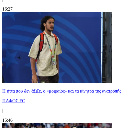
16:27
Η ήττα που δεν άξιζε, ο «μοιραίος» και τα κίνητρα της ανατροπής
ΠΑΦΟΣ FC
|
15:46