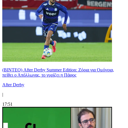
(ΒΙΝΤΕΟ) After Derby Summer Edition: Ζόρια για Ομόνοια,
πείθει ο Απόλλωνας, το γυρίζει η Πάφος
After Derby
|
17:51