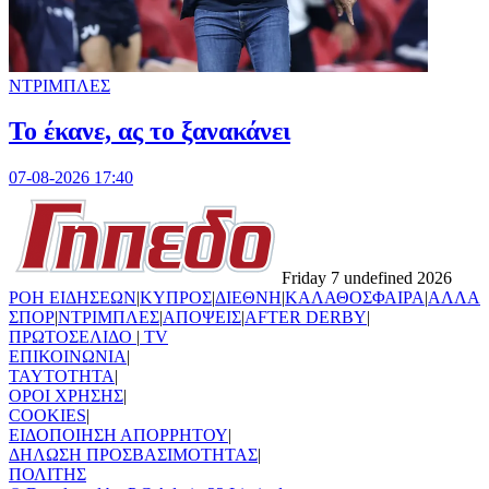
ΝΤΡΙΜΠΛΕΣ
Το έκανε, ας το ξανακάνει
07-08-2026 17:40
Friday 7 undefined 2026
ΡΟΗ ΕΙΔΗΣΕΩΝ
|
ΚΥΠΡΟΣ
|
ΔΙΕΘΝΗ
|
ΚΑΛΑΘΟΣΦΑΙΡΑ
|
ΑΛΛΑ
ΣΠΟΡ
|
ΝΤΡΙΜΠΛΕΣ
|
ΑΠΟΨΕΙΣ
|
AFTER DERBY
|
ΠΡΩΤΟΣΕΛΙΔΟ
|
TV
ΕΠΙΚΟΙΝΩΝΙΑ
|
TAYTOTHTA
|
ΟΡΟΙ ΧΡΗΣΗΣ
|
COOKIES
|
ΕΙΔΟΠΟΙΗΣΗ ΑΠΟΡΡΗΤΟΥ
|
ΔΗΛΩΣΗ ΠΡΟΣΒΑΣΙΜΟΤΗΤΑΣ
|
ΠΟΛΙΤΗΣ