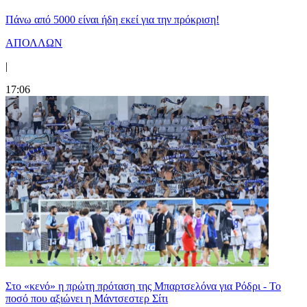
Πάνω από 5000 είναι ήδη εκεί για την πρόκριση!
ΑΠΟΛΛΩΝ
|
17:06
Στο «κενό» η πρώτη πρόταση της Μπαρτσελόνα για Ρόδρι - Το
ποσό που αξιώνει η Μάντσεστερ Σίτι