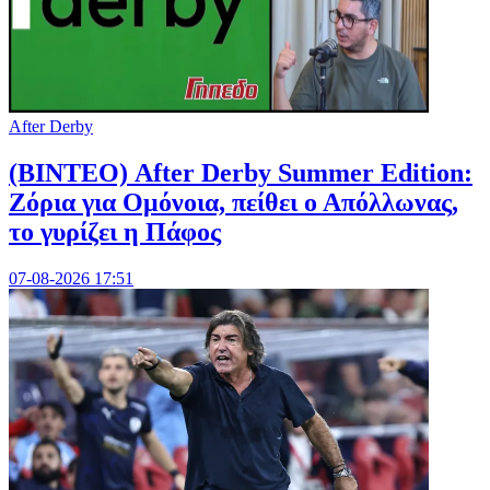
After Derby
(ΒΙΝΤΕΟ) After Derby Summer Edition:
Ζόρια για Ομόνοια, πείθει ο Απόλλωνας,
το γυρίζει η Πάφος
07-08-2026 17:51