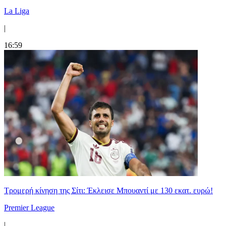
La Liga
|
16:59
Τρομερή κίνηση της Σίτι: Έκλεισε Μπουαντί με 130 εκατ. ευρώ!
Premier League
|