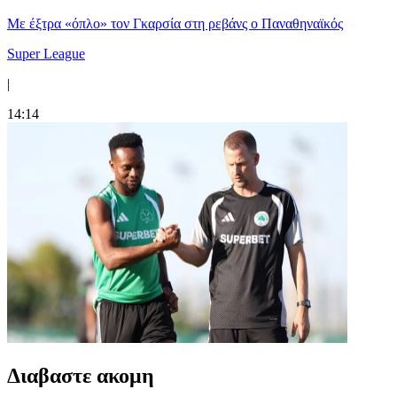
Mε έξτρα «όπλο» τον Γκαρσία στη ρεβάνς ο Παναθηναϊκός
Super League
|
14:14
Διαβαστε ακομη