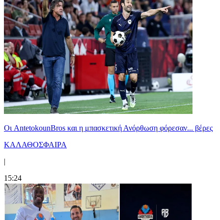
Oι AntetokounBros και η μπασκετική Ανόρθωση φόρεσαν... βέρες
ΚΑΛΑΘΟΣΦΑΙΡΑ
|
15:24