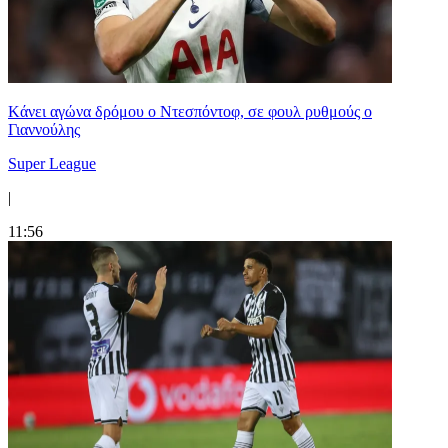
Kάνει αγώνα δρόμου ο Ντεσπόντοφ, σε φουλ ρυθμούς ο
Γιαννούλης
Super League
|
11:56