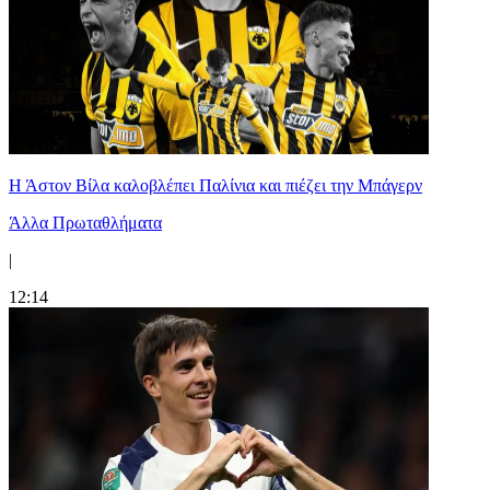
Η Άστον Βίλα καλοβλέπει Παλίνια και πιέζει την Μπάγερν
Άλλα Πρωταθλήματα
|
12:14