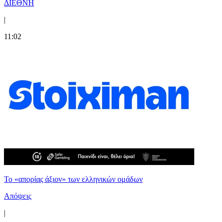
ΔΙΕΘΝΗ
|
11:02
Το «απορίας άξιον» των ελληνικών ομάδων
Απόψεις
|