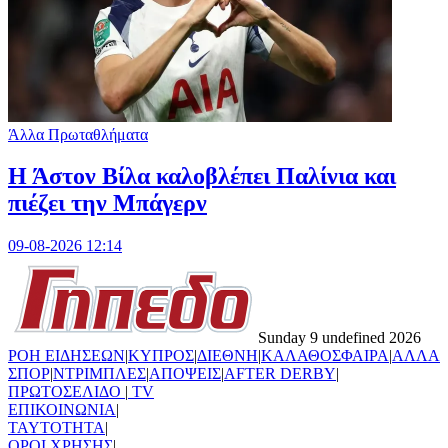
Άλλα Πρωταθλήματα
Η Άστον Βίλα καλοβλέπει Παλίνια και
πιέζει την Μπάγερν
09-08-2026 12:14
Sunday 9 undefined 2026
ΡΟΗ ΕΙΔΗΣΕΩΝ
|
ΚΥΠΡΟΣ
|
ΔΙΕΘΝΗ
|
ΚΑΛΑΘΟΣΦΑΙΡΑ
|
ΑΛΛΑ
ΣΠΟΡ
|
ΝΤΡΙΜΠΛΕΣ
|
ΑΠΟΨΕΙΣ
|
AFTER DERBY
|
ΠΡΩΤΟΣΕΛΙΔΟ
|
TV
ΕΠΙΚΟΙΝΩΝΙΑ
|
TAYTOTHTA
|
ΟΡΟΙ ΧΡΗΣΗΣ
|