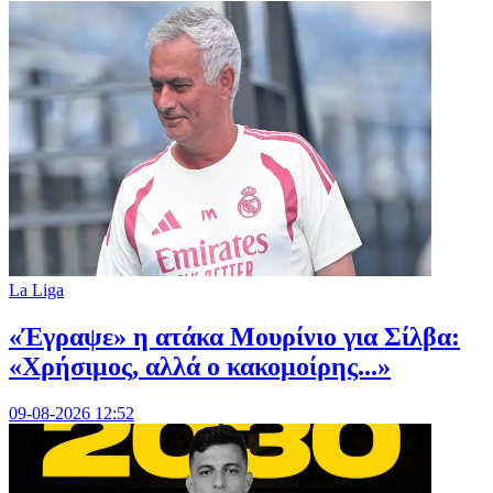
La Liga
«Έγραψε» η ατάκα Μουρίνιο για Σίλβα:
«Χρήσιμος, αλλά ο κακομοίρης...»
09-08-2026 12:52