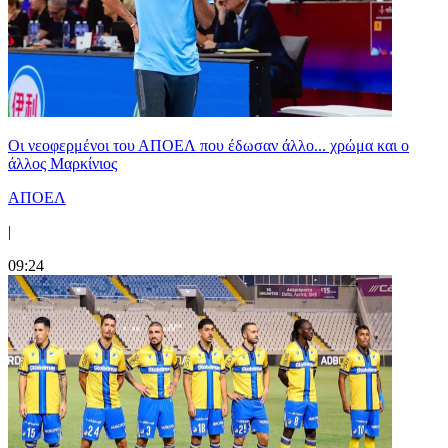
Οι νεοφερμένοι του ΑΠΟΕΛ που έδωσαν άλλο... χρώμα και ο
άλλος Μαρκίνιος
ΑΠΟΕΛ
|
09:24