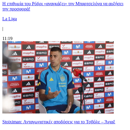
Η επιθυμία του Ρόδρι «αναγκάζει» την Μπαρτσελόνα να αυξήσει
την προσφορά!
La Liga
|
11:19
Stoiximan: Ανταγωνιστικές αποδόσεις για το Τσβόλε – Άγιαξ