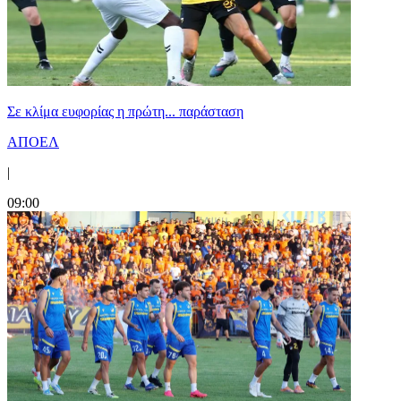
Σε κλίμα ευφορίας η πρώτη... παράσταση
ΑΠΟΕΛ
|
09:00