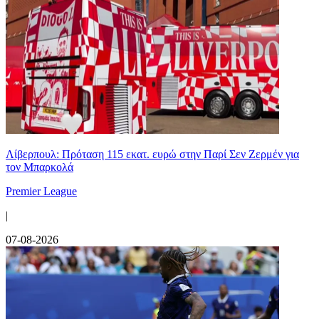
Λίβερπουλ: Πρόταση 115 εκατ. ευρώ στην Παρί Σεν Ζερμέν για
τον Μπαρκολά
Premier League
|
07-08-2026