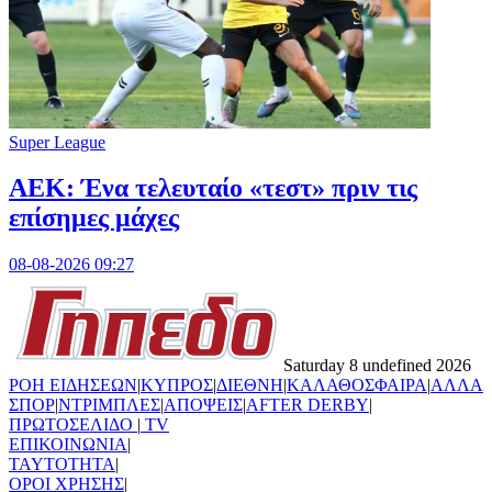
Super League
ΑΕΚ: Ένα τελευταίο «τεστ» πριν τις
επίσημες μάχες
08-08-2026 09:27
Saturday 8 undefined 2026
ΡΟΗ ΕΙΔΗΣΕΩΝ
|
ΚΥΠΡΟΣ
|
ΔΙΕΘΝΗ
|
ΚΑΛΑΘΟΣΦΑΙΡΑ
|
ΑΛΛΑ
ΣΠΟΡ
|
ΝΤΡΙΜΠΛΕΣ
|
ΑΠΟΨΕΙΣ
|
AFTER DERBY
|
ΠΡΩΤΟΣΕΛΙΔΟ
|
TV
ΕΠΙΚΟΙΝΩΝΙΑ
|
TAYTOTHTA
|
ΟΡΟΙ ΧΡΗΣΗΣ
|