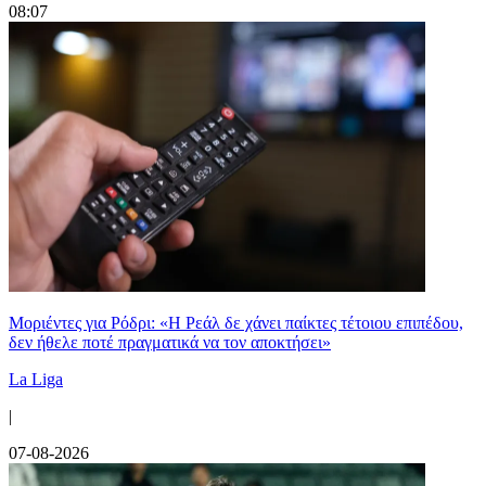
08:07
Μοριέντες για Ρόδρι: «Η Ρεάλ δε χάνει παίκτες τέτοιου επιπέδου,
δεν ήθελε ποτέ πραγματικά να τον αποκτήσει»
La Liga
|
07-08-2026