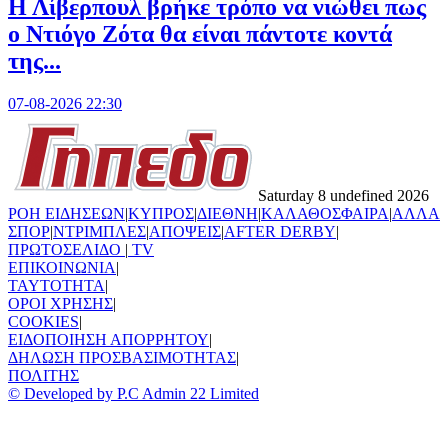
Η Λίβερπουλ βρήκε τρόπο να νιώθει πως
ο Ντιόγο Ζότα θα είναι πάντοτε κοντά
της...
07-08-2026 22:30
Saturday 8 undefined 2026
ΡΟΗ ΕΙΔΗΣΕΩΝ
|
ΚΥΠΡΟΣ
|
ΔΙΕΘΝΗ
|
ΚΑΛΑΘΟΣΦΑΙΡΑ
|
ΑΛΛΑ
ΣΠΟΡ
|
ΝΤΡΙΜΠΛΕΣ
|
ΑΠΟΨΕΙΣ
|
AFTER DERBY
|
ΠΡΩΤΟΣΕΛΙΔΟ
|
TV
ΕΠΙΚΟΙΝΩΝΙΑ
|
TAYTOTHTA
|
ΟΡΟΙ ΧΡΗΣΗΣ
|
COOKIES
|
ΕΙΔΟΠΟΙΗΣΗ ΑΠΟΡΡΗΤΟΥ
|
ΔΗΛΩΣΗ ΠΡΟΣΒΑΣΙΜΟΤΗΤΑΣ
|
ΠΟΛΙΤΗΣ
© Developed by P.C Admin 22 Limited