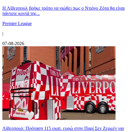
Η Λίβερπουλ βρήκε τρόπο να νιώθει πως ο Ντιόγο Ζότα θα είναι
πάντοτε κοντά της...
Premier League
|
07-08-2026
Λίβερπουλ: Πρόταση 115 εκατ. ευρώ στην Παρί Σεν Ζερμέν για