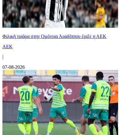
Φιλική τριάρα στην Ομόνοια Αραδίππου έριξε η ΑΕΚ
ΑΕΚ
|
07-08-2026