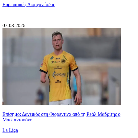
Ευρωπαϊκές Διοργανώσεις
|
07-08-2026
Επίσημο: Δανεικός στη Φιορεντίνα από τη Ρεάλ Μαδρίτης ο
Μασταντουόνο
La Liga