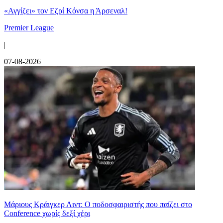
«Αγγίζει» τον Εζρί Κόνσα η Άρσεναλ!
Premier League
|
07-08-2026
Μάριους Κράιγκερ Λιντ: Ο ποδοσφαιριστής που παίζει στο
Conference χωρίς δεξί χέρι