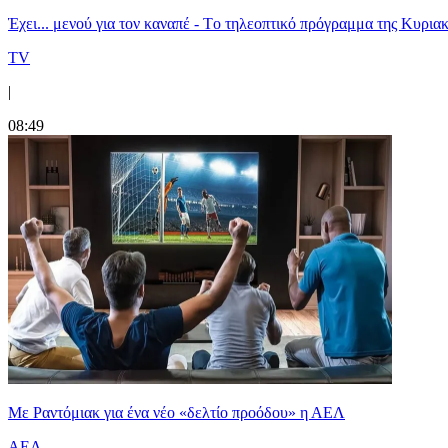
Έχει... μενού για τον καναπέ - Tο τηλεοπτικό πρόγραμμα της Κυριακ
TV
|
08:49
Με Ραντόμιακ για ένα νέο «δελτίο προόδου» η ΑΕΛ
ΑΕΛ