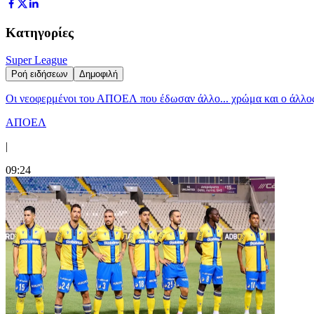
Κατηγορίες
Super League
Ροή ειδήσεων
Δημοφιλή
Οι νεοφερμένοι του ΑΠΟΕΛ που έδωσαν άλλο... χρώμα και ο άλλο
ΑΠΟΕΛ
|
09:24