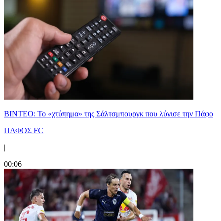
ΒΙΝΤΕΟ: Το «χτύπημα» της Σάλτσμπουργκ που λύγισε την Πάφο
ΠΑΦΟΣ FC
|
00:06