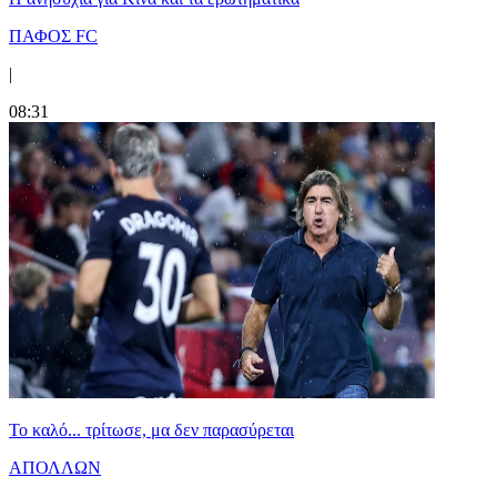
ΠΑΦΟΣ FC
|
08:31
Το καλό... τρίτωσε, μα δεν παρασύρεται
ΑΠΟΛΛΩΝ