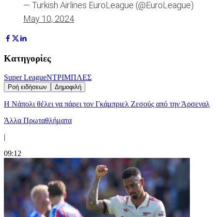
— Turkish Airlines EuroLeague (@EuroLeague)
May 10, 2024
Κατηγορίες
Super League
ΝΤΡΙΜΠΛΕΣ
Ροή ειδήσεων
Δημοφιλή
Η Νάπολι θέλει να πάρει τον Γκάμπριελ Ζεσούς από την Άρσεναλ
Άλλα Πρωταθλήματα
|
09:12