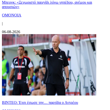
Μπεργκ: «Ξεχωριστό παιχνίδι λόγω γηπέδου, ανέμου και
απουσιών»
ΟΜΟΝΟΙΑ
|
06-08-2026
ΒΙΝΤΕΟ: Έτσι έσωσε την… παρτίδα ο Αντρέου