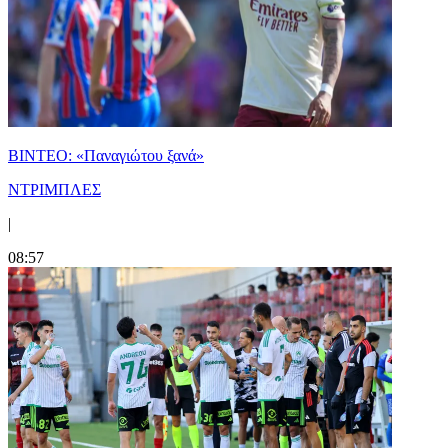
ΒΙΝΤΕΟ: «Παναγιώτου ξανά»
ΝΤΡΙΜΠΛΕΣ
|
08:57