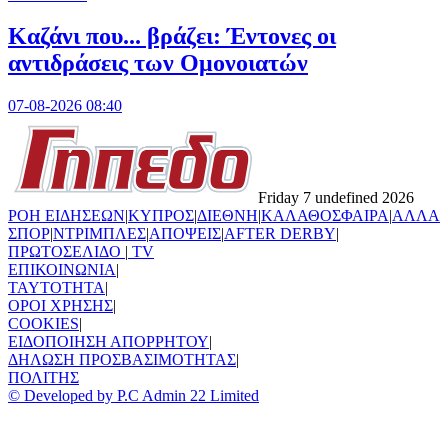
Καζάνι που... βράζει: Έντονες οι
αντιδράσεις των Ομονοιατών
07-08-2026 08:40
Friday 7 undefined 2026
ΡΟΗ ΕΙΔΗΣΕΩΝ
|
ΚΥΠΡΟΣ
|
ΔΙΕΘΝΗ
|
ΚΑΛΑΘΟΣΦΑΙΡΑ
|
ΑΛΛΑ
ΣΠΟΡ
|
ΝΤΡΙΜΠΛΕΣ
|
ΑΠΟΨΕΙΣ
|
AFTER DERBY
|
ΠΡΩΤΟΣΕΛΙΔΟ
|
TV
ΕΠΙΚΟΙΝΩΝΙΑ
|
TAYTOTHTA
|
ΟΡΟΙ ΧΡΗΣΗΣ
|
COOKIES
|
ΕΙΔΟΠΟΙΗΣΗ ΑΠΟΡΡΗΤΟΥ
|
ΔΗΛΩΣΗ ΠΡΟΣΒΑΣΙΜΟΤΗΤΑΣ
|
ΠΟΛΙΤΗΣ
© Developed by P.C Admin 22 Limited