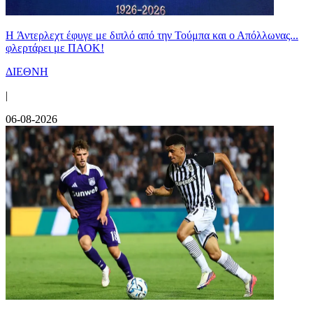
H Άντερλεχτ έφυγε με διπλό από την Τούμπα και ο Απόλλωνας...
φλερτάρει με ΠΑΟΚ!
ΔΙΕΘΝΗ
|
06-08-2026