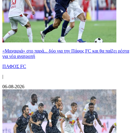
«Μαχαιριά» στο παρά... δύο για την Πάφος FC και θα παίξει ρέστα
για νέα ανατροπή
ΠΑΦΟΣ FC
|
06-08-2026