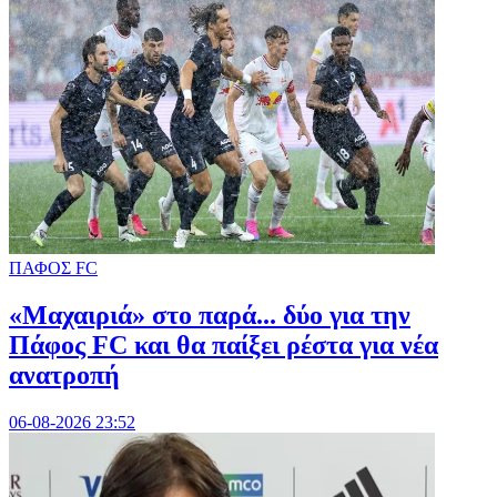
ΠΑΦΟΣ FC
«Μαχαιριά» στο παρά... δύο για την
Πάφος FC και θα παίξει ρέστα για νέα
ανατροπή
06-08-2026 23:52