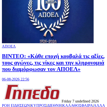
ΑΠΟΕΛ
ΒΙΝΤΕΟ: «Κάθε εποχή κουβαλά τις αξίες,
τους αγώνες, τις νίκες και την κληρονομιά
που διαμόρφωσαν τον ΑΠΟΕΛ»
06-08-2026 22:56
Friday 7 undefined 2026
ΡΟΗ ΕΙΔΗΣΕΩΝ
|
ΚΥΠΡΟΣ
|
ΔΙΕΘΝΗ
|
ΚΑΛΑΘΟΣΦΑΙΡΑ
|
ΑΛΛΑ