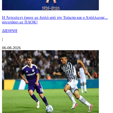
H Άντερλεχτ έφυγε με διπλό από την Τούμπα και ο Απόλλωνας...
φλερτάρει με ΠΑΟΚ!
ΔΙΕΘΝΗ
|
06-08-2026