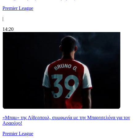
Premier League
|
14:20
«Μπαμ» της Λίβερπουλ, συμφωνία με την Μπαρτσελόνα για τον
Αραούχο!
Premier League