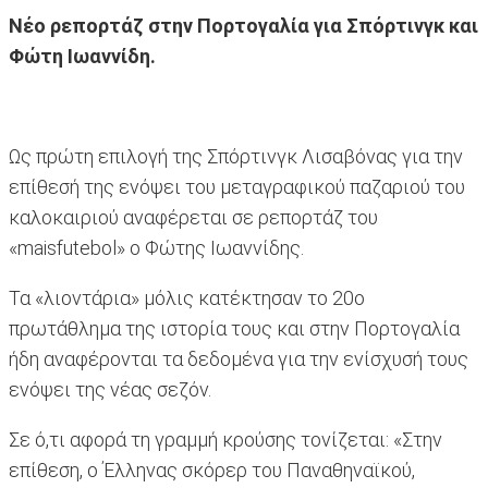
Νέο ρεπορτάζ στην Πορτογαλία για Σπόρτινγκ και
Φώτη Ιωαννίδη.
Ως πρώτη επιλογή της Σπόρτινγκ Λισαβόνας για την
επίθεσή της ενόψει του μεταγραφικού παζαριού του
καλοκαιριού αναφέρεται σε ρεπορτάζ του
«maisfutebol» ο Φώτης Ιωαννίδης.
Τα «λιοντάρια» μόλις κατέκτησαν το 20ο
πρωτάθλημα της ιστορία τους και στην Πορτογαλία
ήδη αναφέρονται τα δεδομένα για την ενίσχυσή τους
ενόψει της νέας σεζόν.
Σε ό,τι αφορά τη γραμμή κρούσης τονίζεται: «Στην
επίθεση, ο Έλληνας σκόρερ του Παναθηναϊκού,