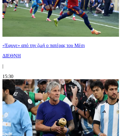
«Έφυγε» από την ζωή ο πατέρας του Μέσι
ΔΙΕΘΝΗ
|
15:30