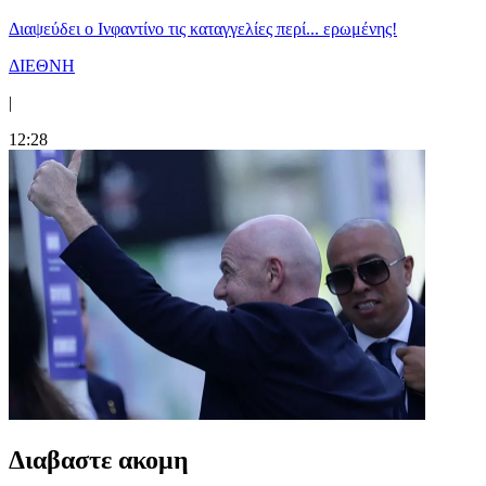
Διαψεύδει ο Ινφαντίνο τις καταγγελίες περί... ερωμένης!
ΔΙΕΘΝΗ
|
12:28
Διαβαστε ακομη