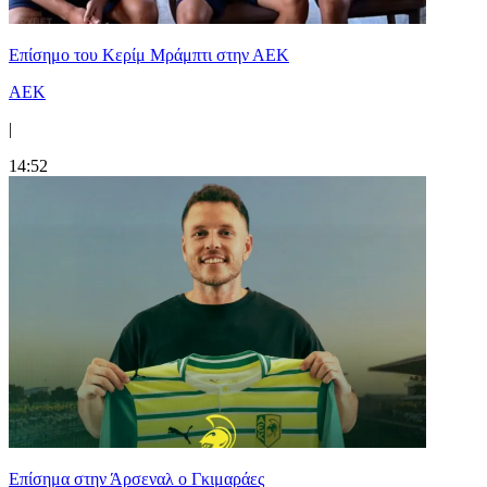
Επίσημο του Κερίμ Μράμπτι στην ΑΕK
ΑΕΚ
|
14:52
Επίσημα στην Άρσεναλ ο Γκιμαράες