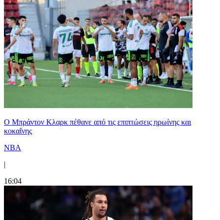
Ο Μπράντον Κλαρκ πέθανε από τις επιπτώσεις ηρωίνης και
κοκαΐνης
NBA
|
16:04