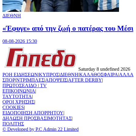
ΔΙΕΘΝΗ
«Έφυγε» από την ζωή ο πατέρας του Μέσι
08-08-2026 15:30
Saturday 8 undefined 2026
ΡΟΗ ΕΙΔΗΣΕΩΝ
|
ΚΥΠΡΟΣ
|
ΔΙΕΘΝΗ
|
ΚΑΛΑΘΟΣΦΑΙΡΑ
|
ΑΛΛΑ
ΣΠΟΡ
|
ΝΤΡΙΜΠΛΕΣ
|
ΑΠΟΨΕΙΣ
|
AFTER DERBY
|
ΠΡΩΤΟΣΕΛΙΔΟ
|
TV
ΕΠΙΚΟΙΝΩΝΙΑ
|
TAYTOTHTA
|
ΟΡΟΙ ΧΡΗΣΗΣ
|
COOKIES
|
ΕΙΔΟΠΟΙΗΣΗ ΑΠΟΡΡΗΤΟΥ
|
ΔΗΛΩΣΗ ΠΡΟΣΒΑΣΙΜΟΤΗΤΑΣ
|
ΠΟΛΙΤΗΣ
© Developed by P.C Admin 22 Limited