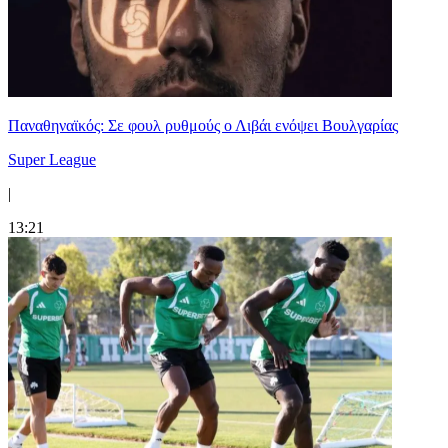
Παναθηναϊκός: Σε φουλ ρυθμούς ο Λιβάι ενόψει Βουλγαρίας
Super League
|
13:21