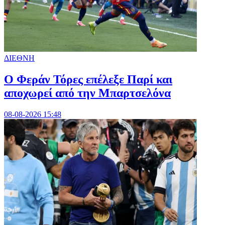
ΔΙΕΘΝΗ
Ο Φεράν Τόρες επέλεξε Παρί και
αποχωρεί από την Μπαρτσελόνα
08-08-2026 15:48