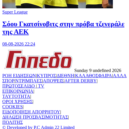
Super League
Σόου Γκατσίνοβιτς στην πρόβα τζενεράλε
της ΑΕΚ
08-08-2026 22:24
Sunday 9 undefined 2026
ΡΟΗ ΕΙΔΗΣΕΩΝ
|
ΚΥΠΡΟΣ
|
ΔΙΕΘΝΗ
|
ΚΑΛΑΘΟΣΦΑΙΡΑ
|
ΑΛΛΑ
ΣΠΟΡ
|
ΝΤΡΙΜΠΛΕΣ
|
ΑΠΟΨΕΙΣ
|
AFTER DERBY
|
ΠΡΩΤΟΣΕΛΙΔΟ
|
TV
ΕΠΙΚΟΙΝΩΝΙΑ
|
TAYTOTHTA
|
ΟΡΟΙ ΧΡΗΣΗΣ
|
COOKIES
|
ΕΙΔΟΠΟΙΗΣΗ ΑΠΟΡΡΗΤΟΥ
|
ΔΗΛΩΣΗ ΠΡΟΣΒΑΣΙΜΟΤΗΤΑΣ
|
ΠΟΛΙΤΗΣ
© Developed by P.C Admin 22 Limited