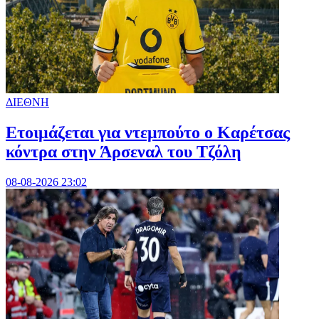
ΔΙΕΘΝΗ
Ετοιμάζεται για ντεμπούτο ο Καρέτσας
κόντρα στην Άρσεναλ του Τζόλη
08-08-2026 23:02