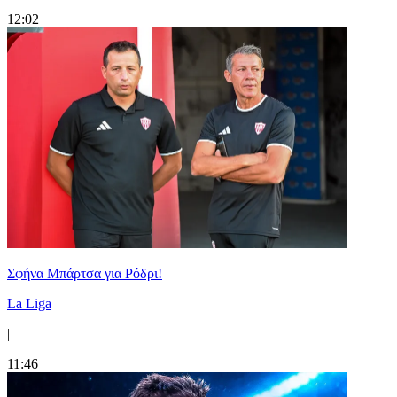
12:02
Σφήνα Μπάρτσα για Ρόδρι!
La Liga
|
11:46