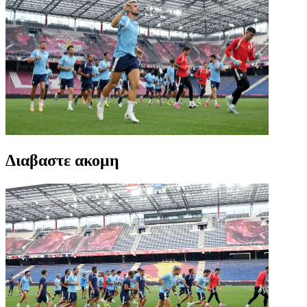
Διαβαστε ακομη