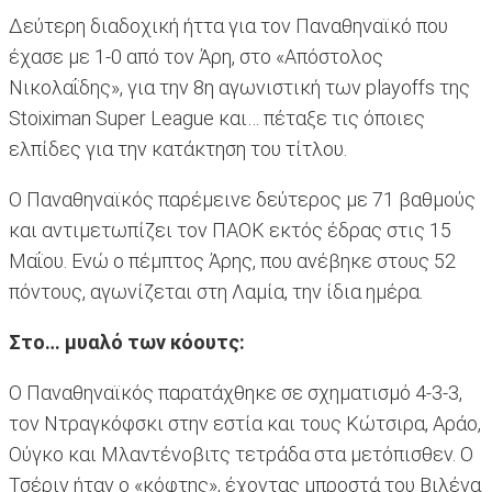
Δεύτερη διαδοχική ήττα για τον Παναθηναϊκό που
έχασε με 1-0 από τον Άρη, στο «Απόστολος
Νικολαΐδης», για την 8η αγωνιστική των playoffs της
Stoiximan Super League και… πέταξε τις όποιες
ελπίδες για την κατάκτηση του τίτλου.
Ο Παναθηναϊκός παρέμεινε δεύτερος με 71 βαθμούς
και αντιμετωπίζει τον ΠΑΟΚ εκτός έδρας στις 15
Μαΐου. Ενώ ο πέμπτος Άρης, που ανέβηκε στους 52
πόντους, αγωνίζεται στη Λαμία, την ίδια ημέρα.
Στο… μυαλό των κόουτς:
Ο Παναθηναϊκός παρατάχθηκε σε σχηματισμό 4-3-3,
τον Ντραγκόφσκι στην εστία και τους Κώτσιρα, Αράο,
Ούγκο και Μλαντένοβιτς τετράδα στα μετόπισθεν. Ο
Τσέριν ήταν ο «κόφτης», έχοντας μπροστά του Βιλένα