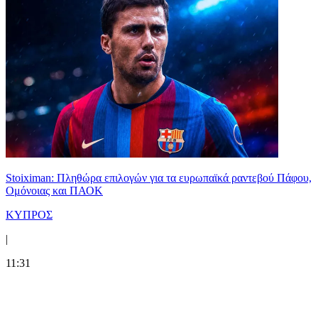
Stoiximan: Πληθώρα επιλογών για τα ευρωπαϊκά ραντεβού Πάφου,
Ομόνοιας και ΠΑΟΚ
ΚΥΠΡΟΣ
|
11:31