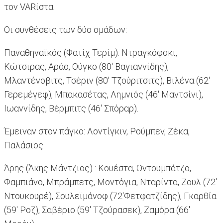
τον VARίστα.
Οι συνθέσεις των δύο ομάδων:
Παναθηναϊκός (Φατίχ Τερίμ): Ντραγκόφσκι,
Κώτσιρας, Αράο, Ούγκο (80' Βαγιαννίδης),
Μλαντένοβιτς, Τσέριν (80' Τζούριτσιτς), Βιλένα (62'
Γερεμέγεφ), Μπακασέτας, Λημνιός (46' Μαντσίνι),
Ιωαννίδης, Βέρμπιτς (46' Σπόραρ).
Έμειναν στον πάγκο: Λοντίγκιν, Ρούμπεν, Zέκα,
Παλάσιος.
Άρης (Άκης Μάντζιος) : Κουέστα, Οντουμπάτζο,
Φαμπιάνο, Μπράμπετς, Μοντόγια, Νταρίντα, Ζουλ (72'
Ντουκουρέ), Σουλεϊμάνοφ (72'Φετφατζίδης), Γκαρθία
(59' Ροζ), Σαβέριο (59' Τζούρασεκ), Ζαμόρα (66'