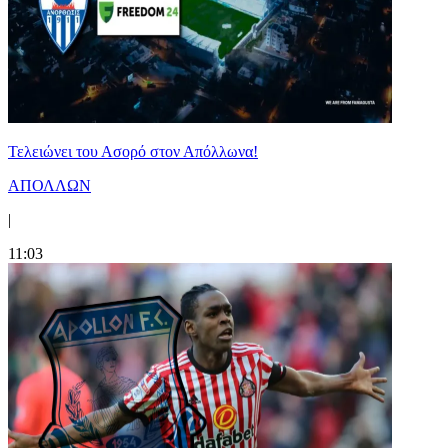
Τελειώνει του Ασορό στον Απόλλωνα!
ΑΠΟΛΛΩΝ
|
11:03