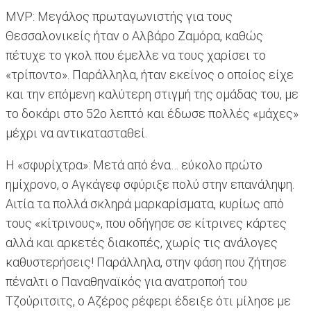
MVP: Μεγάλος πρωταγωνιστής για τους
Θεσσαλονικείς ήταν ο Αλβάρο Ζαμόρα, καθώς
πέτυχε το γκολ που έμελλε να τους χαρίσει το
«τρίποντο». Παράλληλα, ήταν εκείνος ο οποίος είχε
και την επόμενη καλύτερη στιγμή της ομάδας του, με
το δοκάρι στο 52ο λεπτό και έδωσε πολλές «μάχες»
μέχρι να αντικατασταθεί.
Η «σφυρίχτρα»: Μετά από ένα… εύκολο πρώτο
ημίχρονο, ο Αγκάγεφ σφύριξε πολύ στην επανάληψη.
Αιτία τα πολλά σκληρά μαρκαρίσματα, κυρίως από
τους «κίτρινους», που οδήγησε σε κίτρινες κάρτες
αλλά και αρκετές διακοπές, χωρίς τις ανάλογες
καθυστερήσεις! Παράλληλα, στην φάση που ζήτησε
πέναλτι ο Παναθηναϊκός για ανατροποή του
Τζούριτσιτς, ο Αζέρος ρέφερι έδειξε ότι μίλησε με