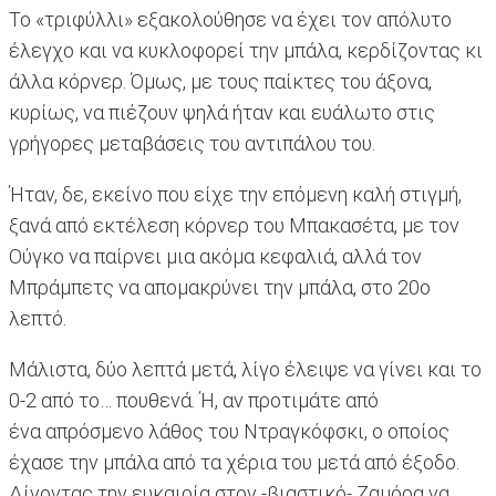
Το «τριφύλλι» εξακολούθησε να έχει τον απόλυτο
έλεγχο και να κυκλοφορεί την μπάλα, κερδίζοντας κι
άλλα κόρνερ. Όμως, με τους παίκτες του άξονα,
κυρίως, να πιέζουν ψηλά ήταν και ευάλωτο στις
γρήγορες μεταβάσεις του αντιπάλου του.
Ήταν, δε, εκείνο που είχε την επόμενη καλή στιγμή,
ξανά από εκτέλεση κόρνερ του Μπακασέτα, με τον
Ούγκο να παίρνει μια ακόμα κεφαλιά, αλλά τον
Μπράμπετς να απομακρύνει την μπάλα, στο 20ο
λεπτό.
Μάλιστα, δύο λεπτά μετά, λίγο έλειψε να γίνει και το
0-2 από το… πουθενά. Ή, αν προτιμάτε από
ένα απρόσμενο λάθος του Ντραγκόφσκι, ο οποίος
έχασε την μπάλα από τα χέρια του μετά από έξοδο.
Δίνοντας την ευκαιρία στον -βιαστικό- Ζαμόρα να