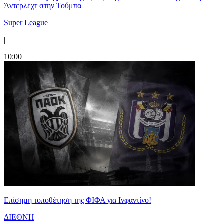
Άντερλεχτ στην Τούμπα
Super League
|
10:00
Επίσημη τοποθέτηση της ΦΙΦΑ για Ινφαντίνο!
ΔΙΕΘΝΗ