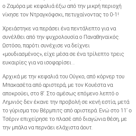
ο Ζαμόρα με κεφαλιά έξω από την μικρή περιοχή
νίκησε τον Ντραγκόφσκι, πετυχαίνοντας το 0-1!
Χρειάστηκε να περάσει ένα πεντάλεπτο για να
συνέλθει από την ψυχρολουσία ο Παναθηναϊκός.
Ωστόσο, παρότι συνέχισε να δείχνει
«μουδιασμένος», είχε μέσα σε ένα τρίλεπτο τρεις
ευκαιρίες για να ισοφαρίσει…
Αρχικά με την κεφαλιά του Ούγκο, από κόρνερ του
Μπακασέτα από αριστερά, με τον Κουέστα να
αποκρούει, στο 8’. Στο αμέσως επόμενο λεπτό ο
Λημνιός δεν έκανε την προβολή σε κενή εστία, μετά
το γύρισμα του Βέρμπιτς από αριστερά. Ενώ στο 11’ ο
Τσέριν επιχείρησε το πλασέ από διαγώνια θέση, με
την μπάλα να περνάει ελάχιστα άουτ.