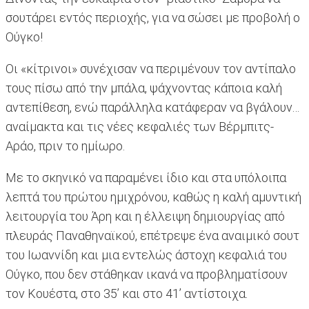
σουτάρει εντός περιοχής, για να σώσει με προβολή ο
Ούγκο!
Οι «κίτρινοι» συνέχισαν να περιμένουν τον αντίπαλο
τους πίσω από την μπάλα, ψάχνοντας κάποια καλή
αντεπίθεση, ενώ παράλληλα κατάφεραν να βγάλουν…
αναίμακτα και τις νέες κεφαλιές των Βέρμπιτς-
Αράο, πριν το ημίωρο.
Με το σκηνικό να παραμένει ίδιο και στα υπόλοιπα
λεπτά του πρώτου ημιχρόνου, καθώς η καλή αμυντική
λειτουργία του Άρη και η έλλειψη δημιουργίας από
πλευράς Παναθηναϊκού, επέτρεψε ένα αναιμικό σουτ
του Ιωαννίδη και μια εντελώς άστοχη κεφαλιά του
Ούγκο, που δεν στάθηκαν ικανά να προβληματίσουν
τον Κουέστα, στο 35’ και στο 41’ αντίστοιχα.