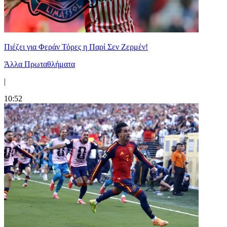
Πιέζει για Φεράν Τόρες η Παρί Σεν Ζερμέν!
Άλλα Πρωταθλήματα
|
10:52