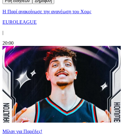
Ροή ειδήσεων
Δημοφιλή
Η Παρί ανακοίνωσε την ανανέωση του Χομς
EUROLEAGUE
|
20:00
Μίλαν για Παρέδες!