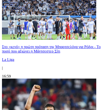
Στο «κενό» η πρώτη πρόταση της Μπαρτσελόνα για Ρόδρι - Το
ποσό που αξιώνει η Μάντσεστερ Σίτι
La Liga
|
16:59