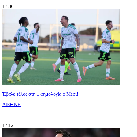
17:36
Έβαλε τέλος στη... φημολογία o Μέσι!
ΔΙΕΘΝΗ
|
17:12