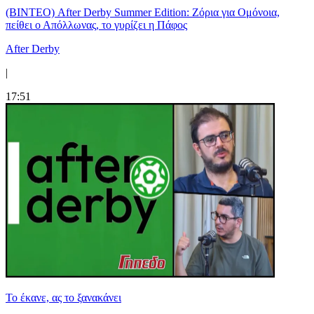
(ΒΙΝΤΕΟ) After Derby Summer Edition: Ζόρια για Ομόνοια,
πείθει ο Απόλλωνας, το γυρίζει η Πάφος
After Derby
|
17:51
Το έκανε, ας το ξανακάνει