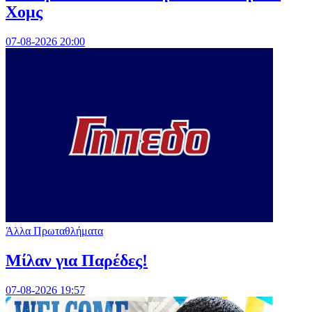
Χομς
07-08-2026 20:00
Άλλα Πρωταθλήματα
Μίλαν για Παρέδες!
07-08-2026 19:57