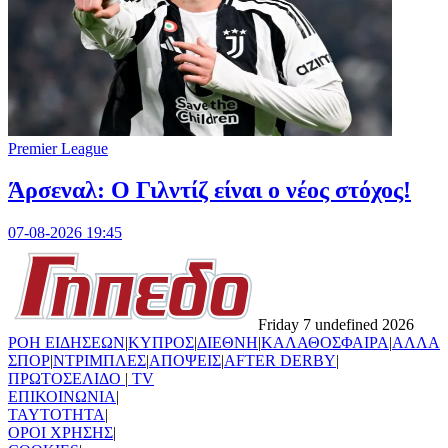
Premier League
Άρσεναλ: Ο Γιλντίζ είναι ο νέος στόχος!
07-08-2026 19:45
Friday 7 undefined 2026
ΡΟΗ ΕΙΔΗΣΕΩΝ
|
ΚΥΠΡΟΣ
|
ΔΙΕΘΝΗ
|
ΚΑΛΑΘΟΣΦΑΙΡΑ
|
ΑΛΛΑ
ΣΠΟΡ
|
ΝΤΡΙΜΠΛΕΣ
|
ΑΠΟΨΕΙΣ
|
AFTER DERBY
|
ΠΡΩΤΟΣΕΛΙΔΟ
|
TV
ΕΠΙΚΟΙΝΩΝΙΑ
|
TAYTOTHTA
|
ΟΡΟΙ ΧΡΗΣΗΣ
|