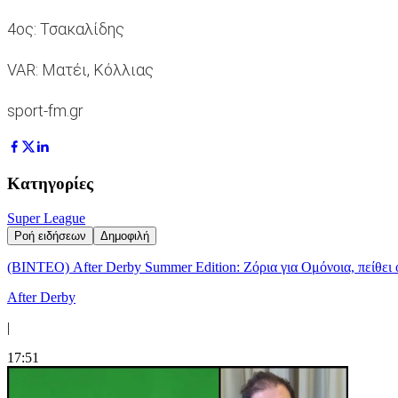
4ος: Τσακαλίδης
VAR: Ματέι, Κόλλιας
sport-fm.gr
Κατηγορίες
Super League
Ροή ειδήσεων
Δημοφιλή
(ΒΙΝΤΕΟ) After Derby Summer Edition: Ζόρια για Ομόνοια, πείθει 
After Derby
|
17:51