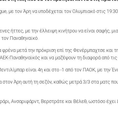
ague, με τον Άρη να υποδέχεται τον Ολυμπιακό στις 19:3
ες ήττες, με την έλλειψη κινήτρου να είναι σαφής, μια
 τον Παναθηναϊκό.
τα φρένα μετά την πρόκριση επί της Φενέρμπαχτσε και τ
ΑΕΚ-Παναθηναϊκός και να μαζέψουν τη διαφορά από τις
εντιλίμπαρ είναι 4η και στο -1 από τον ΠΑΟΚ, με την Έν
α στον Άρη αυτή τη σεζόν, καθώς μετρά 3/3 στα ματς πο
ράρι, Ανσαριφάρντ, Βερστράτε και Βέλεθ, ωστόσο έχει 