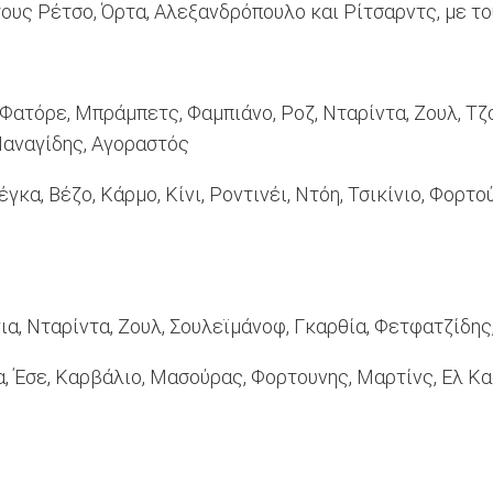
τους Ρέτσο, Όρτα, Αλεξανδρόπουλο και Ρίτσαρντς, με το
 Φατόρε, Μπράμπετς, Φαμπιάνο, Ροζ, Νταρίντα, Ζουλ, Τ
Παναγίδης, Αγοραστός
α, Βέζο, Κάρμο, Κίνι, Ροντινέι, Ντόη, Τσικίνιο, Φορτού
α, Νταρίντα, Ζουλ, Σουλεϊμάνοφ, Γκαρθία, Φετφατζίδη
α, Έσε, Καρβάλιο, Μασούρας, Φορτουνης, Μαρτίνς, Ελ Κ