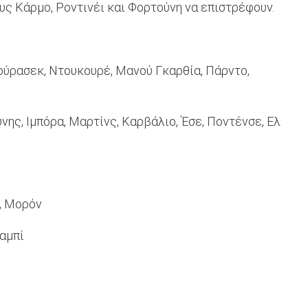
υς Κάρμο, Ροντινέι και Φορτούνη να επιστρέφουν.
ζούρασεκ, Ντουκουρέ, Μανού Γκαρθία, Πάρντο,
νης, Ιμπόρα, Μαρτίνς, Καρβάλιο, Έσε, Ποντένσε, Ελ
ς, Μορόν
ααμπί