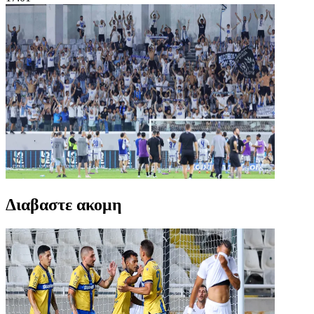
Διαβαστε ακομη