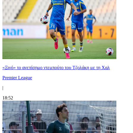
«Ξινό» το ανεπίσημο ντεμπούτο του Τζολάκη με τη Χαλ
Premier League
|
18:52