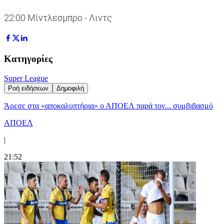
22:00 Μίντλεσμπρο - Λιντς
Κατηγορίες
Super League
Ροή ειδήσεων
Δημοφιλή
Άρεσε στα «αποκαλυπτήρια» ο ΑΠΟΕΛ παρά τον... συμβιβασμό
ΑΠΟΕΛ
|
21:52