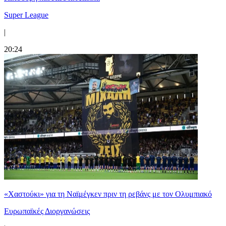
Super League
|
20:24
«Χαστούκι» για τη Ναϊμέγκεν πριν τη ρεβάνς με τον Ολυμπιακό
Ευρωπαϊκές Διοργανώσεις