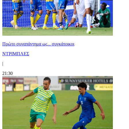
Πρώτο συναπάντημα ως... συγκάτοικοι
ΝΤΡΙΜΠΛΕΣ
|
21:30