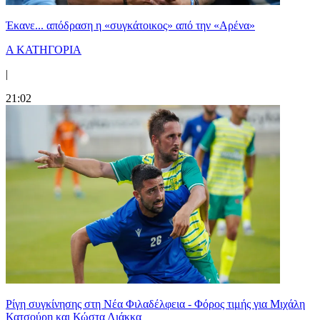
Έκανε... απόδραση η «συγκάτοικος» από την «Αρένα»
Α ΚΑΤΗΓΟΡΙΑ
|
21:02
Ρίγη συγκίνησης στη Νέα Φιλαδέλφεια - Φόρος τιμής για Μιχάλη
Κατσούρη και Κώστα Λιάκκα