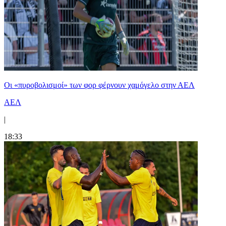
Οι «πυροβολισμοί» των φορ φέρνουν χαμόγελο στην ΑΕΛ
ΑΕΛ
|
18:33