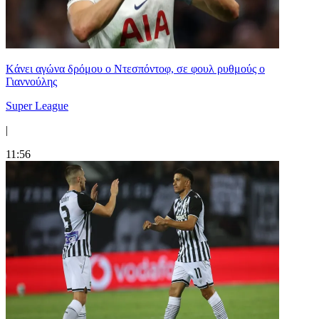
Kάνει αγώνα δρόμου ο Ντεσπόντοφ, σε φουλ ρυθμούς ο
Γιαννούλης
Super League
|
11:56