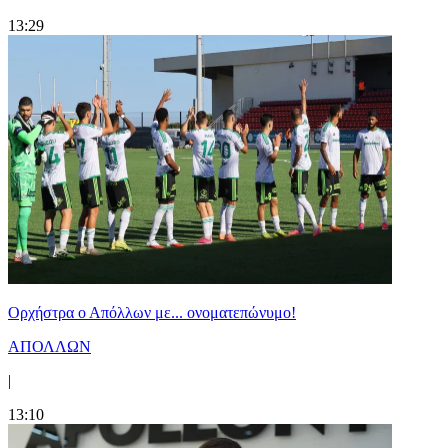
13:29
Ορχήστρα o Aπόλλων με... ονοματεπώνυμο!
ΑΠΟΛΛΩΝ
|
13:10