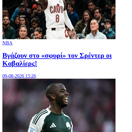
NBA
Bγάζουν στο «σφυρί» τον Σρέντερ οι
Καβαλίερς!
09-08-2026 15:26