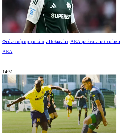
Φεύγει αήττητη από την Πολωνία η ΑΕΛ με ένα… αστερίσκο
ΑΕΛ
|
14:51