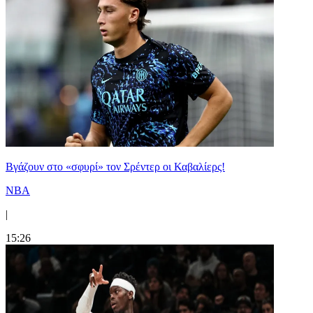
Bγάζουν στο «σφυρί» τον Σρέντερ οι Καβαλίερς!
NBA
|
15:26