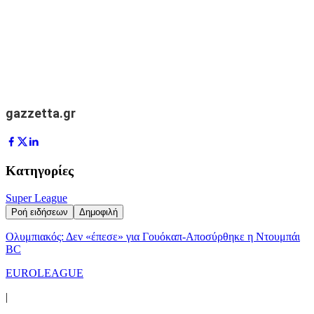
gazzetta.gr
Κατηγορίες
Super League
Ροή ειδήσεων
Δημοφιλή
Ολυμπιακός: Δεν «έπεσε» για Γουόκαπ-Αποσύρθηκε η Ντουμπάι
BC
EUROLEAGUE
|