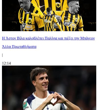
Η Άστον Βίλα καλοβλέπει Παλίνια και πιέζει την Μπάγερν
Άλλα Πρωταθλήματα
|
12:14