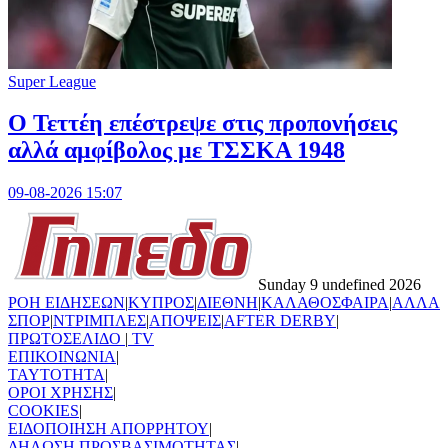
Super League
Ο Τεττέη επέστρεψε στις προπονήσεις
αλλά αμφίβολος με ΤΣΣΚΑ 1948
09-08-2026 15:07
Sunday 9 undefined 2026
ΡΟΗ ΕΙΔΗΣΕΩΝ
|
ΚΥΠΡΟΣ
|
ΔΙΕΘΝΗ
|
ΚΑΛΑΘΟΣΦΑΙΡΑ
|
ΑΛΛΑ
ΣΠΟΡ
|
ΝΤΡΙΜΠΛΕΣ
|
ΑΠΟΨΕΙΣ
|
AFTER DERBY
|
ΠΡΩΤΟΣΕΛΙΔΟ
|
TV
ΕΠΙΚΟΙΝΩΝΙΑ
|
TAYTOTHTA
|
ΟΡΟΙ ΧΡΗΣΗΣ
|
COOKIES
|
ΕΙΔΟΠΟΙΗΣΗ ΑΠΟΡΡΗΤΟΥ
|
ΔΗΛΩΣΗ ΠΡΟΣΒΑΣΙΜΟΤΗΤΑΣ
|