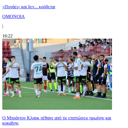
«Πονάει» και δεν... κρύβεται
ΟΜΟΝΟΙΑ
|
16:22
Ο Μπράντον Κλαρκ πέθανε από τις επιπτώσεις ηρωίνης και
κοκαΐνης