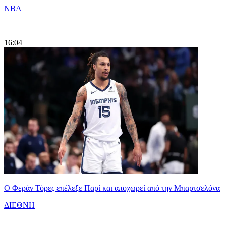
NBA
|
16:04
Ο Φεράν Τόρες επέλεξε Παρί και αποχωρεί από την Μπαρτσελόνα
ΔΙΕΘΝΗ
|