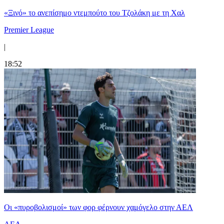
«Ξινό» το ανεπίσημο ντεμπούτο του Τζολάκη με τη Χαλ
Premier League
|
18:52
Οι «πυροβολισμοί» των φορ φέρνουν χαμόγελο στην ΑΕΛ