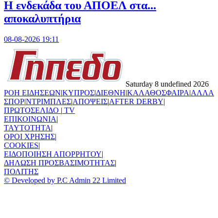
Η ενδεκάδα του ΑΠΟΕΛ στα...
αποκαλυπτήρια
08-08-2026 19:11
Saturday 8 undefined 2026
ΡΟΗ ΕΙΔΗΣΕΩΝ
|
ΚΥΠΡΟΣ
|
ΔΙΕΘΝΗ
|
ΚΑΛΑΘΟΣΦΑΙΡΑ
|
ΑΛΛΑ
ΣΠΟΡ
|
ΝΤΡΙΜΠΛΕΣ
|
ΑΠΟΨΕΙΣ
|
AFTER DERBY
|
ΠΡΩΤΟΣΕΛΙΔΟ
|
TV
ΕΠΙΚΟΙΝΩΝΙΑ
|
TAYTOTHTA
|
ΟΡΟΙ ΧΡΗΣΗΣ
|
COOKIES
|
ΕΙΔΟΠΟΙΗΣΗ ΑΠΟΡΡΗΤΟΥ
|
ΔΗΛΩΣΗ ΠΡΟΣΒΑΣΙΜΟΤΗΤΑΣ
|
ΠΟΛΙΤΗΣ
© Developed by P.C Admin 22 Limited