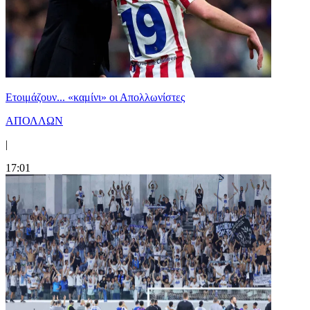
Ετοιμάζουν... «καμίνι» οι Απολλωνίστες
ΑΠΟΛΛΩΝ
|
17:01