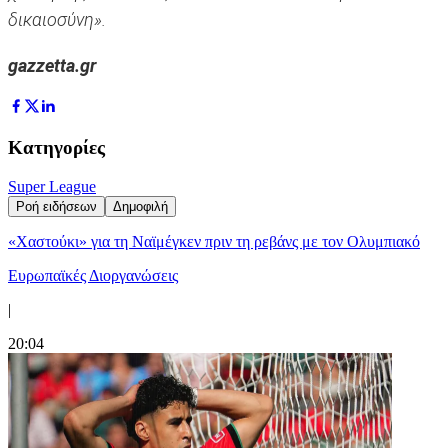
δικαιοσύνη».
gazzetta.gr
Κατηγορίες
Super League
Ροή ειδήσεων
Δημοφιλή
«Χαστούκι» για τη Ναϊμέγκεν πριν τη ρεβάνς με τον Ολυμπιακό
Ευρωπαϊκές Διοργανώσεις
|
20:04