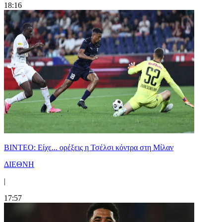
18:16
BINTEO: Είχε... ορέξεις η Τσέλσι κόντρα στη Μίλαν
ΔΙΕΘΝΗ
|
17:57