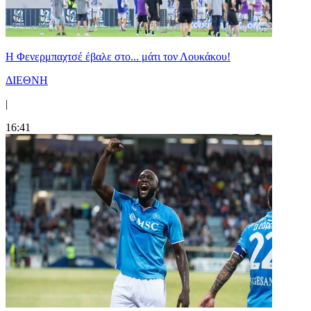
Η Φενερμπαχτσέ έβαλε στο... μάτι τον Λουκάκου!
ΔΙΕΘΝΗ
|
16:41