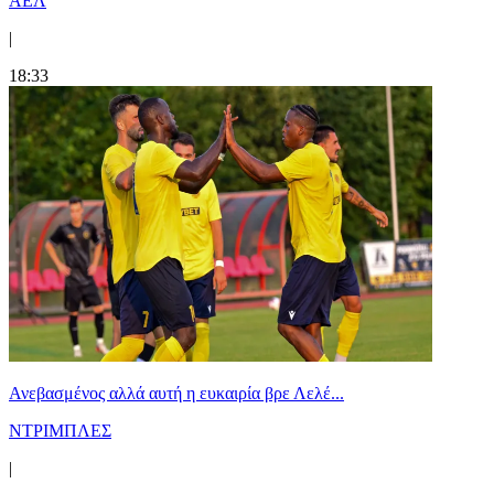
ΑΕΛ
|
18:33
Ανεβασμένος αλλά αυτή η ευκαιρία βρε Λελέ...
ΝΤΡΙΜΠΛΕΣ
|