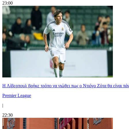
23:00
Η Λίβερπουλ βρήκε τρόπο να νιώθει πως ο Ντιόγο Ζότα θα είναι πάντ
Premier League
|
22:30