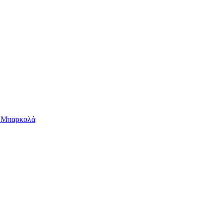
ν Μπαρκολά