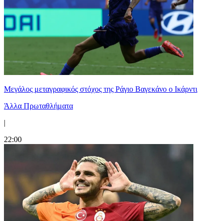
Μεγάλος μεταγραφικός στόχος της Ράγιο Βαγεκάνο ο Ικάρντι
Άλλα Πρωταθλήματα
|
22:00