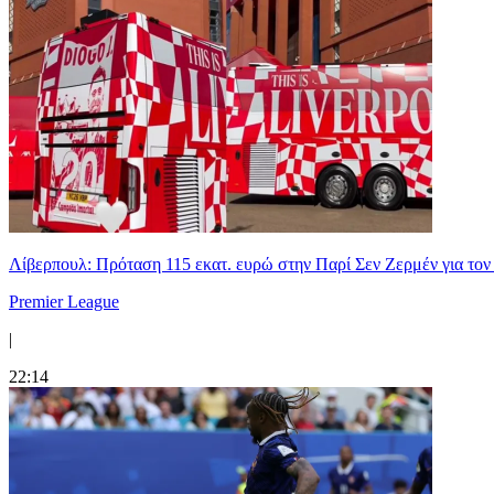
Λίβερπουλ: Πρόταση 115 εκατ. ευρώ στην Παρί Σεν Ζερμέν για το
Premier League
|
22:14