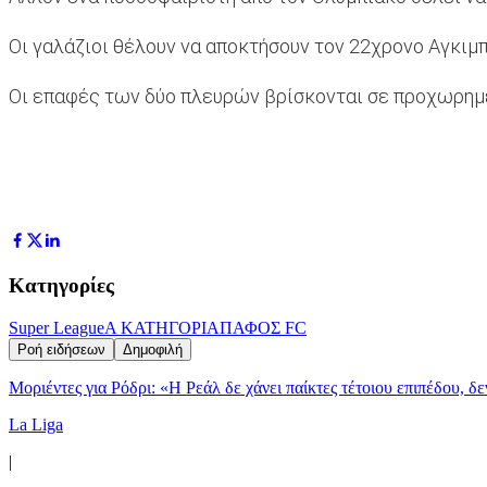
Οι γαλάζιοι θέλουν να αποκτήσουν τον 22χρονο Αγκιμπ
Οι επαφές των δύο πλευρών βρίσκονται σε προχωρημέν
Κατηγορίες
Super League
Α ΚΑΤΗΓΟΡΙΑ
ΠΑΦΟΣ FC
Ροή ειδήσεων
Δημοφιλή
Μοριέντες για Ρόδρι: «Η Ρεάλ δε χάνει παίκτες τέτοιου επιπέδου, δ
La Liga
|