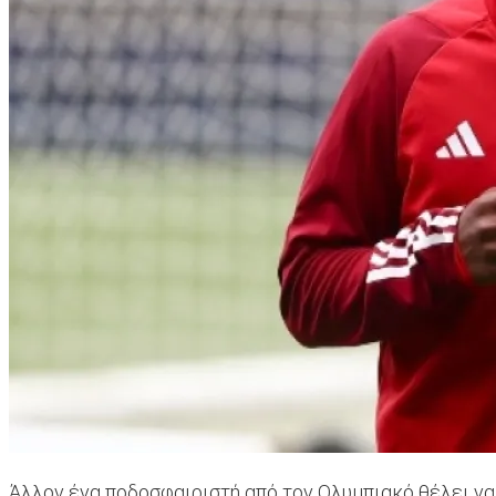
Άλλον ένα ποδοσφαιριστή από τον Ολυμπιακό θέλει να 