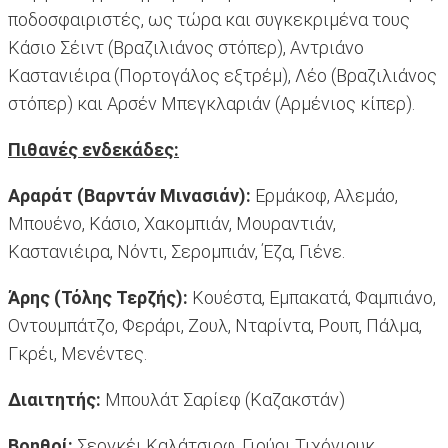
ποδοσφαιριστές, ως τώρα και συγκεκριμένα τους
Κάσιο Σέιντ (Βραζιλιάνος στόπερ), Αντριάνο
Καστανιέιρα (Πορτογάλος εξτρέμ), Λέο (Βραζιλιάνος
στόπερ) και Αρσέν Μπεγκλαριάν (Αρμένιος κίπερ).
Πιθανές ενδεκάδες:
Αραράτ (Βαρντάν Μινασιάν):
Ερμάκοφ, Αλεμάο,
Μπουένο, Κάσιο, Χακομπιάν, Μουραντιάν,
Καστανιέιρα, Νόντι, Σερομπιάν, Έζα, Γιένε.
Άρης (Τόλης Τερζής):
Κουέστα, Εμπακατά, Φαμπιάνο,
Οντουμπάτζο, Φεράρι, Ζουλ, Νταρίντα, Ρουπ, Πάλμα,
Γκρέι, Μενέντες.
Διαιτητής:
Μπουλάτ Σαρίεφ (Καζακστάν)
Βοηθοί:
Σεργκέι Καλάτσιοφ, Γιούρι Τιχόνιουκ