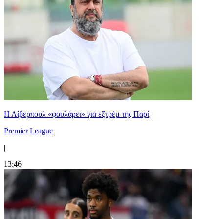
Η Λίβερπουλ «φουλάρει» για εξτρέμ της Παρί
Premier League
|
13:46