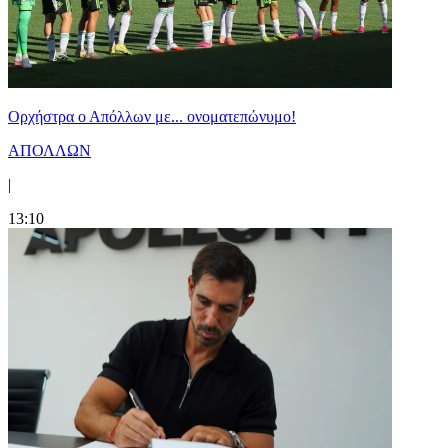
Ορχήστρα o Aπόλλων με... ονοματεπώνυμο!
ΑΠΟΛΛΩΝ
|
13:10