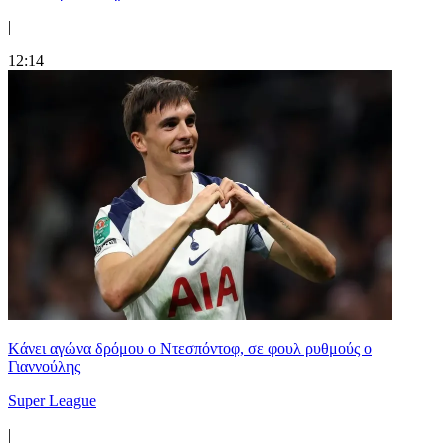
|
12:14
Kάνει αγώνα δρόμου ο Ντεσπόντοφ, σε φουλ ρυθμούς ο
Γιαννούλης
Super League
|