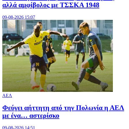
αλλά αμφίβολος με ΤΣΣΚΑ 1948
09-08-2026 15:07
ΑΕΛ
Φεύγει αήττητη από την Πολωνία η ΑΕΛ
με ένα… αστερίσκο
09-08-2026 14:51