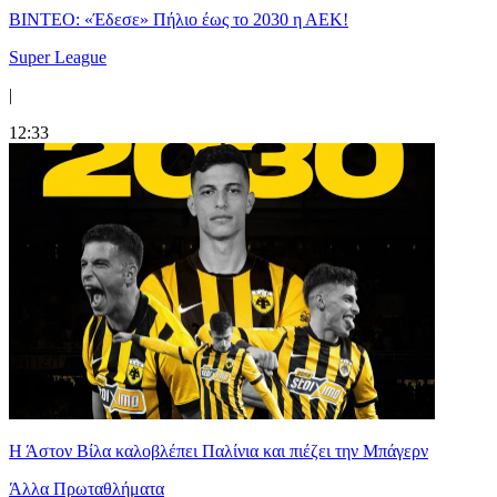
ΒΙΝΤΕΟ: «Έδεσε» Πήλιο έως το 2030 η ΑΕΚ!
Super League
|
12:33
Η Άστον Βίλα καλοβλέπει Παλίνια και πιέζει την Μπάγερν
Άλλα Πρωταθλήματα