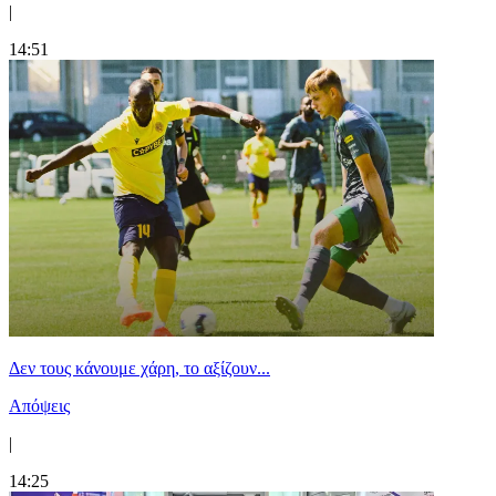
|
14:51
Δεν τους κάνουμε χάρη, το αξίζουν...
Απόψεις
|
14:25