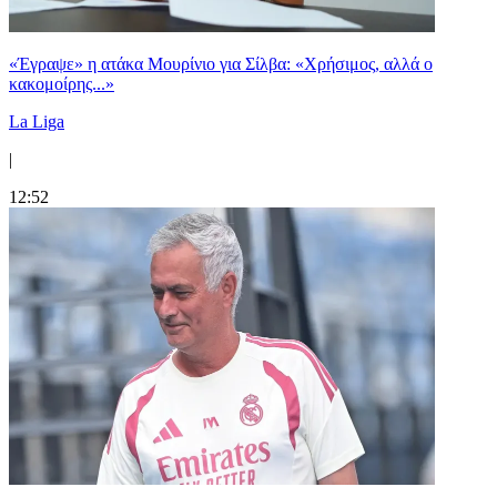
«Έγραψε» η ατάκα Μουρίνιο για Σίλβα: «Χρήσιμος, αλλά ο
κακομοίρης...»
La Liga
|
12:52