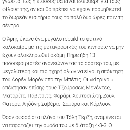
γνωστό πως η είσοδος θα είναι ελεύθερη για τους
φίλους της, αν και θα πρέπει να έχουν προμηθευτεί
το δωρεάν εισιτήριό τους το πολύ δύο ώρες πριν τη
σέντρα.
Ο Άρης έκανε ένα μεγάλο rebuild το φετινό
καλοκαίρι, με τις μεταγραφικές του κινήσεις να μην
έχουν ολοκληρωθεί ακόμη. Πήρε ήδη 13
ποδοσφαιριστές ανανεώνοντας το ρόστερ του, με
μεγαλύτερη και πιο ηχηρή όλων να είναι η απόκτηση
του Λορέν Μορόν από την Μπέτις. Οι «κίτρινοι»
απέκτησαν επίσης τους Τζούρασεκ, Μενέντες,
Ματαρίτα, Πάβιτσιτς, Φεράρι, Χουτεσιώτη, Ζουλ,
Φατόρε, Αηδόνη, Σαβέριο, Σαμόρα και Κάρλσον.
Όσον αφορά στα πλάνα του Τόλη Τερζή, αναμένεται
να παρατάξει την ομάδα του με διάταξη 4-3-3. Ο