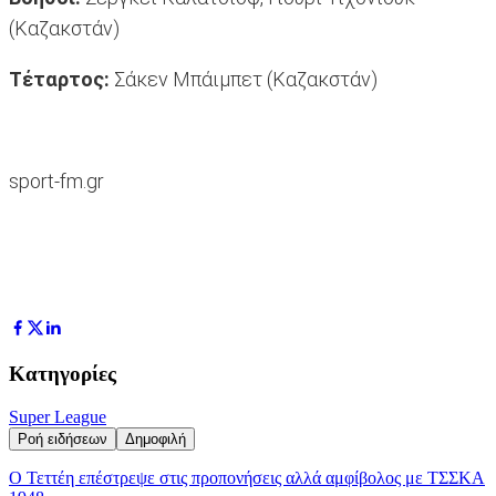
(Καζακστάν)
Τέταρτος:
Σάκεν Μπάιμπετ (Καζακστάν)
sport-fm.gr
Κατηγορίες
Super League
Ροή ειδήσεων
Δημοφιλή
Ο Τεττέη επέστρεψε στις προπονήσεις αλλά αμφίβολος με ΤΣΣΚΑ