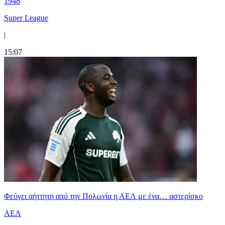
1948
Super League
|
15:07
Φεύγει αήττητη από την Πολωνία η ΑΕΛ με ένα… αστερίσκο
ΑΕΛ