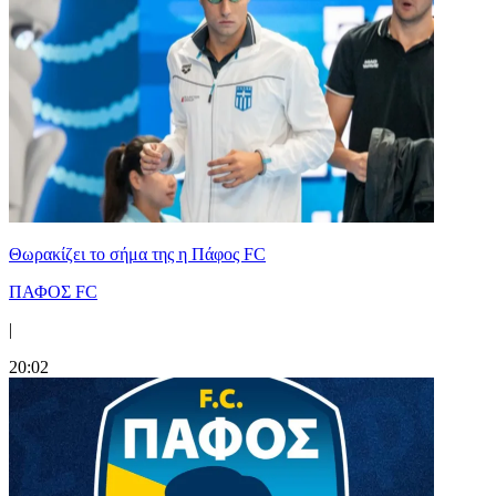
Θωρακίζει το σήμα της η Πάφος FC
ΠΑΦΟΣ FC
|
20:02