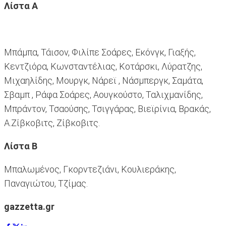
Λίστα Α
Μπάμπα, Τάισον, Φιλίπε Σοάρες, Εκόνγκ, Γιαξής,
Κεντζιόρα, Κωνσταντέλιας, Κοτάρσκι, Λύρατζης,
Μιχαηλίδης, Μουργκ, Νάρεϊ , Νάσμπεργκ, Σαμάτα,
Σβαμπ , Ράφα Σοάρες, Αουγκούστο, Ταλιχμανίδης,
Μπράντον, Τσαούσης, Τσιγγάρας, Βιεϊρίνια, Βρακάς,
Α.Ζίβκοβιτς, Ζίβκοβιτς.
Λίστα Β
Μπαλωμένος, Γκορντεζιάνι, Κουλιεράκης,
Παναγιώτου, Τζίμας.
gazzetta.gr