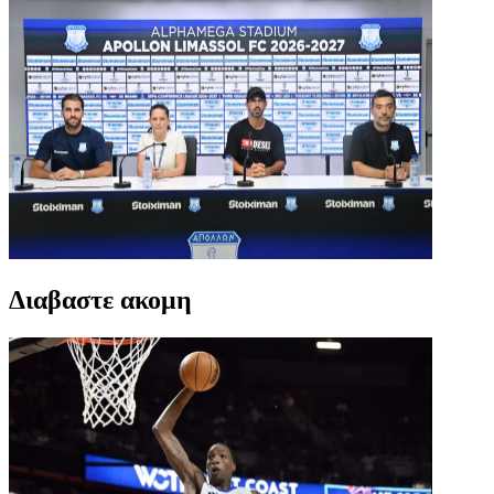
Διαβαστε ακομη