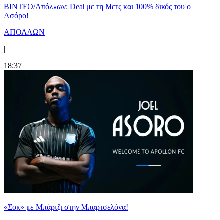
ΒΙΝΤΕΟ/Απόλλων: Deal με τη Μετς και 100% δικός του ο
Ασόρο!
ΑΠΟΛΛΩΝ
|
18:37
«Σοκ» με Μπάρτζι στην Μπαρτσελόνα!