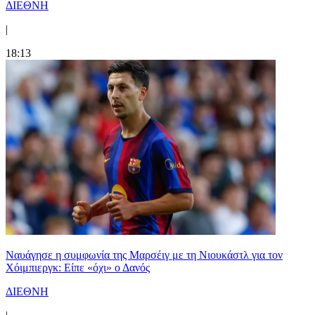
ΔΙΕΘΝΗ
|
18:13
Ναυάγησε η συμφωνία της Μαρσέιγ με τη Νιουκάστλ για τον
Χόιμπιεργκ: Είπε «όχι» ο Δανός
ΔΙΕΘΝΗ