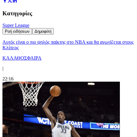
Κατηγορίες
Super League
Ροή ειδήσεων
Δημοφιλή
Αυτός είναι ο πιο ψηλός παίκτης στο NBA και θα αγωνίζεται στους
Κλίπερς
ΚΑΛΑΘΟΣΦΑΙΡΑ
|
22:16