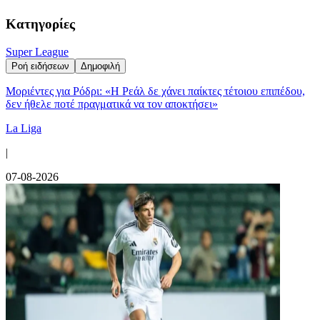
Κατηγορίες
Super League
Ροή ειδήσεων
Δημοφιλή
Μοριέντες για Ρόδρι: «Η Ρεάλ δε χάνει παίκτες τέτοιου επιπέδου,
δεν ήθελε ποτέ πραγματικά να τον αποκτήσει»
La Liga
|
07-08-2026