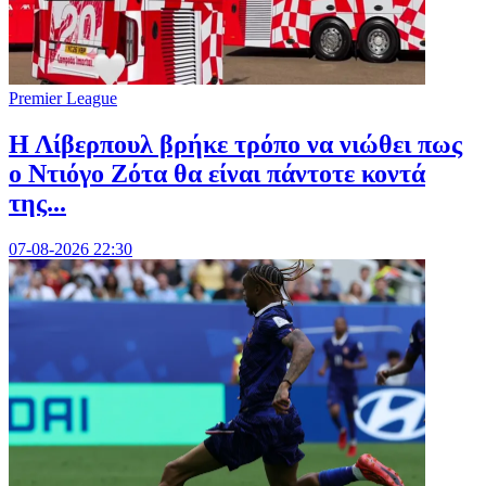
Premier League
Η Λίβερπουλ βρήκε τρόπο να νιώθει πως
ο Ντιόγο Ζότα θα είναι πάντοτε κοντά
της...
07-08-2026 22:30