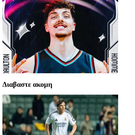
Διαβαστε ακομη