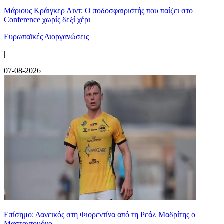
Μάριους Κράιγκερ Λιντ: Ο ποδοσφαιριστής που παίζει στο
Conference χωρίς δεξί χέρι
Ευρωπαϊκές Διοργανώσεις
|
07-08-2026
Επίσημο: Δανεικός στη Φιορεντίνα από τη Ρεάλ Μαδρίτης ο
Μασταντουόνο