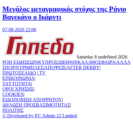
Μεγάλος μεταγραφικός στόχος της Ράγιο
Βαγεκάνο ο Ικάρντι
07-08-2026 22:00
Saturday 8 undefined 2026
ΡΟΗ ΕΙΔΗΣΕΩΝ
|
ΚΥΠΡΟΣ
|
ΔΙΕΘΝΗ
|
ΚΑΛΑΘΟΣΦΑΙΡΑ
|
ΑΛΛΑ
ΣΠΟΡ
|
ΝΤΡΙΜΠΛΕΣ
|
ΑΠΟΨΕΙΣ
|
AFTER DERBY
|
ΠΡΩΤΟΣΕΛΙΔΟ
|
TV
ΕΠΙΚΟΙΝΩΝΙΑ
|
TAYTOTHTA
|
ΟΡΟΙ ΧΡΗΣΗΣ
|
COOKIES
|
ΕΙΔΟΠΟΙΗΣΗ ΑΠΟΡΡΗΤΟΥ
|
ΔΗΛΩΣΗ ΠΡΟΣΒΑΣΙΜΟΤΗΤΑΣ
|
ΠΟΛΙΤΗΣ
© Developed by P.C Admin 22 Limited