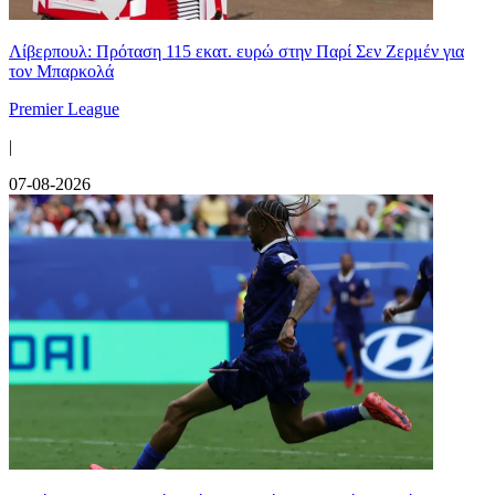
Λίβερπουλ: Πρόταση 115 εκατ. ευρώ στην Παρί Σεν Ζερμέν για
τον Μπαρκολά
Premier League
|
07-08-2026