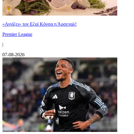
«Αγγίζει» τον Εζρί Κόνσα η Άρσεναλ!
Premier League
|
07-08-2026