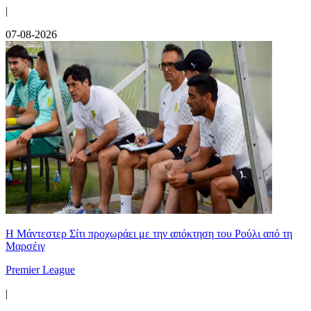
|
07-08-2026
Η Μάντεστερ Σίτι προχωράει με την απόκτηση του Ρούλι από τη
Μαρσέιγ
Premier League
|