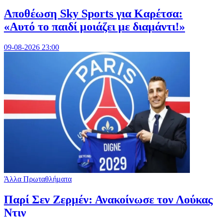
Αποθέωση Sky Sports για Καρέτσα:
«Αυτό το παιδί μοιάζει με διαμάντι!»
09-08-2026 23:00
Άλλα Πρωταθλήματα
Παρί Σεν Ζερμέν: Ανακοίνωσε τον Λούκας
Ντιν