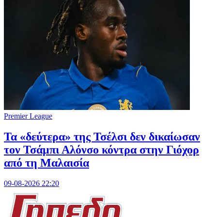
Premier League
Τα «δεύτερα» της Τσέλσι δεν δικαίωσαν
τον Τσάμπι Αλόνσο κόντρα στην Γιόχορ
από τη Μαλαισία
09-08-2026 22:20