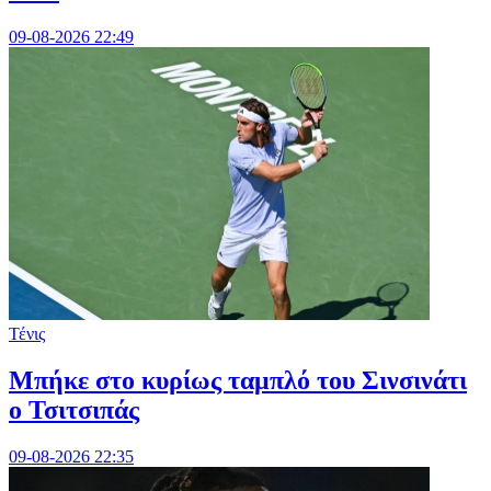
09-08-2026 22:49
Τένις
Mπήκε στο κυρίως ταμπλό του Σινσινάτι
ο Τσιτσιπάς
09-08-2026 22:35