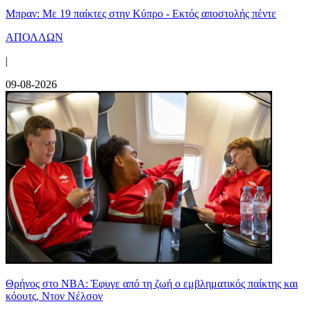
Μπραν: Με 19 παίκτες στην Κύπρο - Εκτός αποστολής πέντε
ΑΠΟΛΛΩΝ
|
09-08-2026
Θρήνος στο NBA: Έφυγε από τη ζωή ο εμβληματικός παίκτης και
κόουτς, Ντον Νέλσον