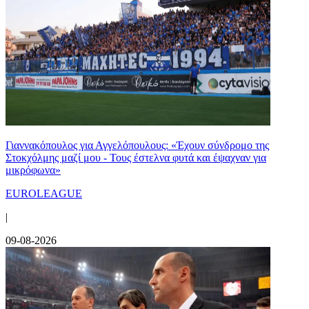
Γιαννακόπουλος για Αγγελόπουλους: «Έχουν σύνδρομο της
Στοκχόλμης μαζί μου - Τους έστελνα φυτά και έψαχναν για
μικρόφωνα»
EUROLEAGUE
|
09-08-2026