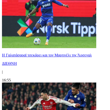
H Γαλατάσαραϊ τσεκάρει και τον Μαρτινέλι της Άρσεναλ
ΔΙΕΘΝΗ
|
16:55