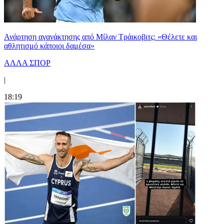
Ανάρτηση αγανάκτησης από Μίλαν Τράικοβιτς: «Θέλετε και
αθλητισμό κάποιοι δαμέσα»
ΑΛΛΑ ΣΠΟΡ
|
18:19