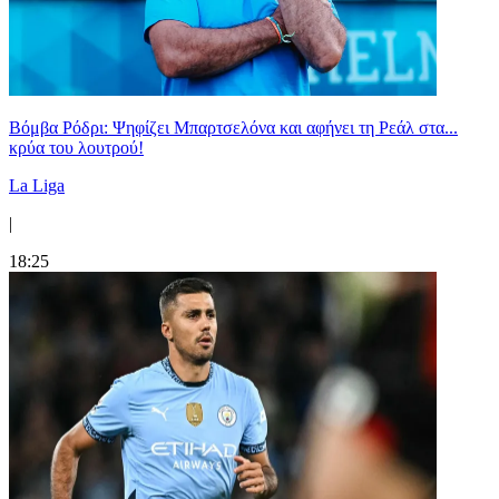
Βόμβα Ρόδρι: Ψηφίζει Μπαρτσελόνα και αφήνει τη Ρεάλ στα...
κρύα του λουτρού!
La Liga
|
18:25