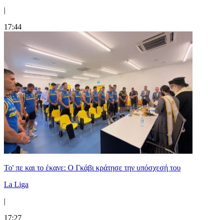
|
17:44
Το' πε και το έκανε: Ο Γκάβι κράτησε την υπόσχεσή του
La Liga
|
17:27