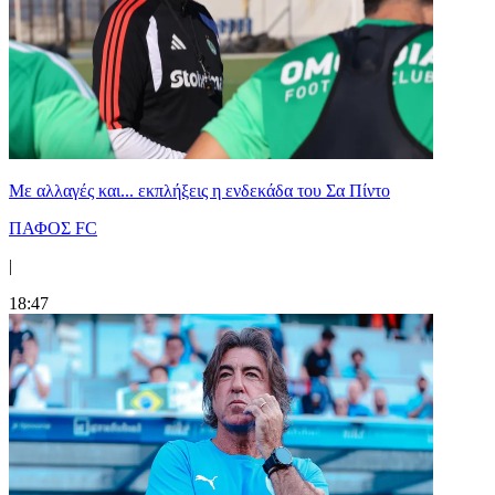
Με αλλαγές και... εκπλήξεις η ενδεκάδα του Σα Πίντο
ΠΑΦΟΣ FC
|
18:47