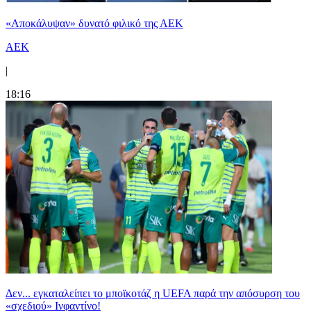
«Αποκάλυψαν» δυνατό φιλικό της ΑΕΚ
ΑΕΚ
|
18:16
Δεν... εγκαταλείπει το μποϊκοτάζ η UEFA παρά την απόσυρση του
«σχεδιού» Ινφαντίνο!