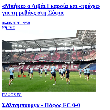
«Μπήκε» ο Λιβάι Γκαρσία και «τρέχει»
για τη ρεβάνς στη Σόφια
06-08-2026 19:58
LIVE
ΠΑΦΟΣ FC
Σάλτσμπουργκ - Πάφος FC 0-0