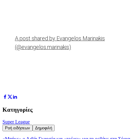
A post shared by Evangelos Marinakis
(@evangelos.marinakis)
Κατηγορίες
Super League
Ροή ειδήσεων
Δημοφιλή
«Μπήκε» ο Λιβάι Γκαρσία και «τρέχει» για τη ρεβάνς στη Σόφια