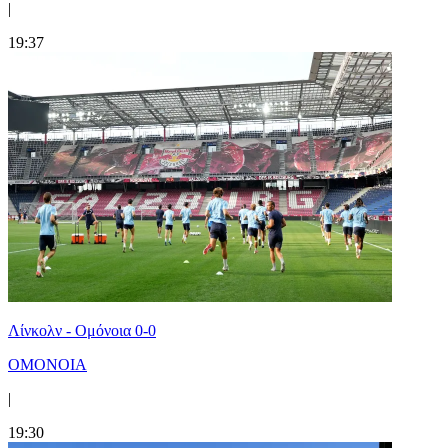
|
19:37
Λίνκολν - Ομόνοια 0-0
ΟΜΟΝΟΙΑ
|
19:30