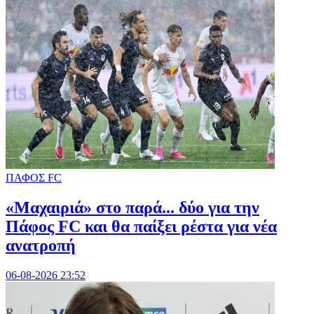
ΠΑΦΟΣ FC
«Μαχαιριά» στο παρά... δύο για την
Πάφος FC και θα παίξει ρέστα για νέα
ανατροπή
06-08-2026 23:52