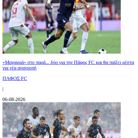
«Μαχαιριά» στο παρά... δύο για την Πάφος FC και θα παίξει ρέστα
για νέα ανατροπή
ΠΑΦΟΣ FC
|
06-08-2026