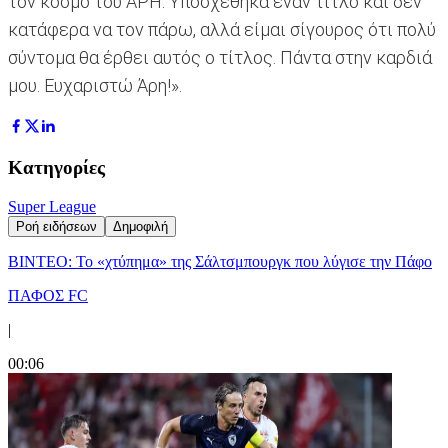
τον κόσμο του ΑΡΗ. Υποσχέθηκα έναν τίτλο και δεν
κατάφερα να τον πάρω, αλλά είμαι σίγουρος ότι πολύ
σύντομα θα έρθει αυτός ο τίτλος. Πάντα στην καρδιά
μου. Ευχαριστώ Άρη!».
Κατηγορίες
Super League
Ροή ειδήσεων
Δημοφιλή
ΒΙΝΤΕΟ: Το «χτύπημα» της Σάλτσμπουργκ που λύγισε την Πάφο
ΠΑΦΟΣ FC
|
00:06