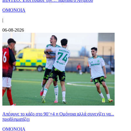
ΒΙΝΤΕΟ: Έτσι έσωσε την… παρτίδα ο Αντρέου
ΟΜΟΝΟΙΑ
|
06-08-2026
Απέφυγε το κάζο στο 90’+4 η Ομόνοια αλλά συνεχίζει να...
προβληματίζει
ΟΜΟΝΟΙΑ