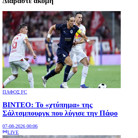
Διαβαστε ακομη
ΠΑΦΟΣ FC
ΒΙΝΤΕΟ: Το «χτύπημα» της
Σάλτσμπουργκ που λύγισε την Πάφο
07-08-2026 00:06
LIVE