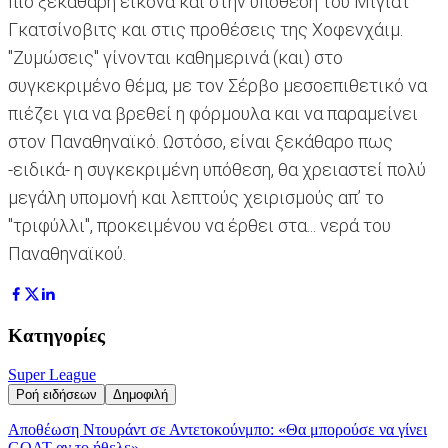
πιο ξεκάθαρη εικόνα και στην υπόθεση του Μιγιάτ
Γκατσίνοβιτς και στις προθέσεις της Χοφενχάιμ.
"Ζυμώσεις" γίνονται καθημερινά (και) στο
συγκεκριμένο θέμα, με τον Σέρβο μεσοεπιθετικό να
πιέζει για να βρεθεί η φόρμουλα και να παραμείνει
στον Παναθηναϊκό. Ωστόσο, είναι ξεκάθαρο πως
-ειδικά- η συγκεκριμένη υπόθεση, θα χρειαστεί πολύ
μεγάλη υπομονή και λεπτούς χειρισμούς απ’ το
"τριφύλλι", προκειμένου να έρθει στα... νερά του
Παναθηναϊκού.
Κατηγορίες
Super League
Ροή ειδήσεων
Δημοφιλή
Αποθέωση Ντουράντ σε Αντετοκούνμπο: «Θα μπορούσε να γίνει
GOAT αν το ήθελε»