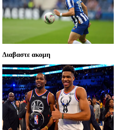
Διαβαστε ακομη