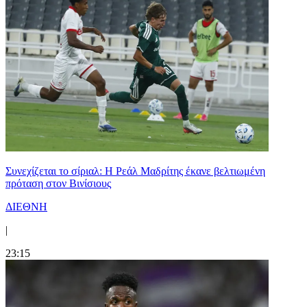
Συνεχίζεται το σίριαλ: Η Ρεάλ Μαδρίτης έκανε βελτιωμένη
πρόταση στον Βινίσιους
ΔΙΕΘΝΗ
|
23:15