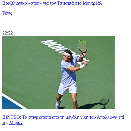
Βραζιλιάνικο «στοπ» για τον Τσιτσιπά στο Μοντρεάλ
Τένις
|
22:22
ΒΙΝΤΕΟ: Τα στιγμιότυπα από τη μεγάλη νίκη του Απόλλωνα επί
της Μπραν