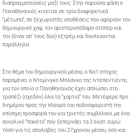
διαπραγματεύσεις μαζί τους. Στην παρούσα φάση ο
Παναθηναϊκός κινείται σε τρία διαφορετικά
"μέτωπα", σε ξεχωριστές υποθέσεις που αφορούν τον
δημιουργικό χαφ, τον αριστεροπόδαρο στόπερ και
τον (έναν απ’ τους δύο) εξτρέμ και δουλεύονται
παράλληλα.
Στο θέμα του δημιουργικού μέσου, ο Νο1 στόχος
παραμένει ο Ντομίνγκο Μπλάνκο της Ιντεπεντιέντε,
για τον οποίο ο Παναθηναϊκός έχει απλώσει στο...
τραπέζι (σχεδόν) όλα τα "χαρτιά" του. Μετέφερε προ
διημέρου προς την πλευρά του ποδοσφαιριστή την
επίσημη προσφορά του για τριετές συμβόλαιο, με ένα
συνολικό "πακέτο" που ξεπερνάει τα 2 εκατ. ευρώ
τόσο για τις απολαβές του 27χρονου μέσου, όσο και