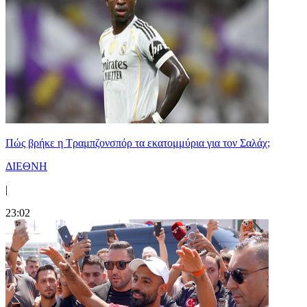
Πώς βρήκε η Τραμπζονσπόρ τα εκατομμύρια για τον Σαλάχ;
ΔΙΕΘΝΗ
|
23:02