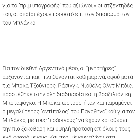
για το "πριμ υπογραφής" που αξιώνουν οι ατζέντηδές
του, οι οποίοι έχουν ποσοστό επί των δικαιωμάτων
του Μπλάνκο.
Για τον διεθνή Αργεντινό μέσο, οι "μνηστήρες"
αυξάνονται και... πληθύνονται καθημερινά, αφού μετά
τις Μπόκα Τζούνιορς, Ράσινγκ, Νιούελς Ολντ Μπόις,
προστέθηκε στην όλη διαδικασία και η βραζιλιάνικη
Μποταφόγκο. Η Μπόκα, ωστόσο, ήταν και παραμένει
ο μεγαλύτερος "αντίπαλος" του Παναθηναϊκού για τον
Μπλάνκο, με τους "πράσινους" να έχουν καταθέσει
την πιο ξεκάθαρη και υψηλή πρόταση απ’ όλους τους
ενδιαφερόμενους. Και περιμένουν πλέον, στα