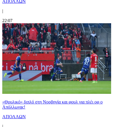
ΑΠΟΛΛΩΝ
|
22:07
«Θρυλικό» διπλό στη Νορβηγία και φουλ για πλέι οφ ο
Απόλλωνας!
ΑΠΟΛΛΩΝ
|