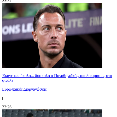
23:37
Έκανε τα εύκολα... δύσκολα ο Παναθηναϊκός, αποδοκιμασίες στο
φινάλε
Ευρωπαϊκές Διοργανώσεις
|
23:26