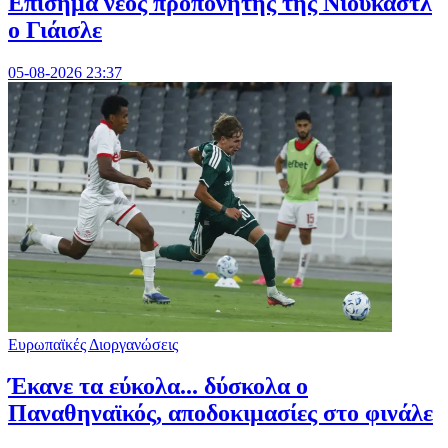
Επίσημα νέος προπονητής της Νιούκαστλ
ο Γιάισλε
05-08-2026 23:37
Ευρωπαϊκές Διοργανώσεις
Έκανε τα εύκολα... δύσκολα ο
Παναθηναϊκός, αποδοκιμασίες στο φινάλε