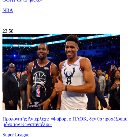
NBA
|
23:58
Προπονητής Άντερλεχτ: «Φαβορί ο ΠΑΟΚ, δεν θα προσέξουμε
μόνο τον Κωνσταντέλια»
Super League