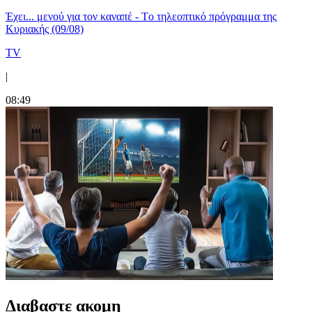
Έχει... μενού για τον καναπέ - Tο τηλεοπτικό πρόγραμμα της
Κυριακής (09/08)
TV
|
08:49
Διαβαστε ακομη