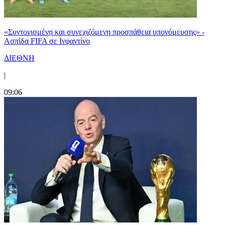
«Συντονισμένη και συνεχιζόμενη προσπάθεια υπονόμευσης» -
Ασπίδα FIFA σε Ινφαντίνο
ΔΙΕΘΝΗ
|
09:06