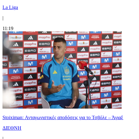
La Liga
|
11:19
Stoiximan: Ανταγωνιστικές αποδόσεις για το Τσβόλε – Άγιαξ
ΔΙΕΘΝΗ
|