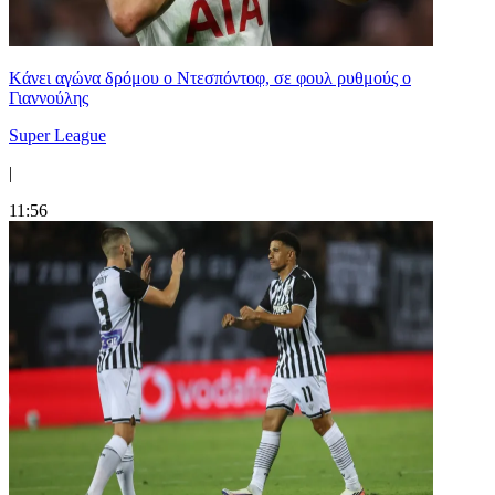
Kάνει αγώνα δρόμου ο Ντεσπόντοφ, σε φουλ ρυθμούς ο
Γιαννούλης
Super League
|
11:56