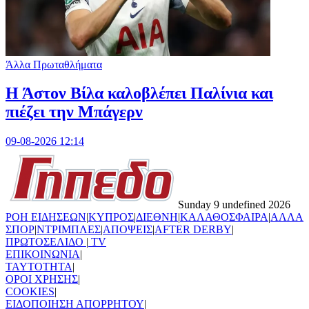
Άλλα Πρωταθλήματα
Η Άστον Βίλα καλοβλέπει Παλίνια και
πιέζει την Μπάγερν
09-08-2026 12:14
Sunday 9 undefined 2026
ΡΟΗ ΕΙΔΗΣΕΩΝ
|
ΚΥΠΡΟΣ
|
ΔΙΕΘΝΗ
|
ΚΑΛΑΘΟΣΦΑΙΡΑ
|
ΑΛΛΑ
ΣΠΟΡ
|
ΝΤΡΙΜΠΛΕΣ
|
ΑΠΟΨΕΙΣ
|
AFTER DERBY
|
ΠΡΩΤΟΣΕΛΙΔΟ
|
TV
ΕΠΙΚΟΙΝΩΝΙΑ
|
TAYTOTHTA
|
ΟΡΟΙ ΧΡΗΣΗΣ
|
COOKIES
|
ΕΙΔΟΠΟΙΗΣΗ ΑΠΟΡΡΗΤΟΥ
|