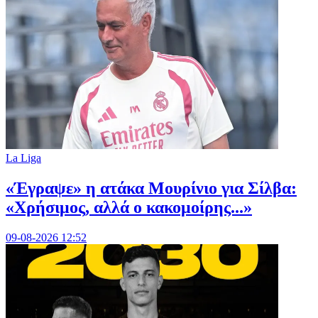
La Liga
«Έγραψε» η ατάκα Μουρίνιο για Σίλβα:
«Χρήσιμος, αλλά ο κακομοίρης...»
09-08-2026 12:52