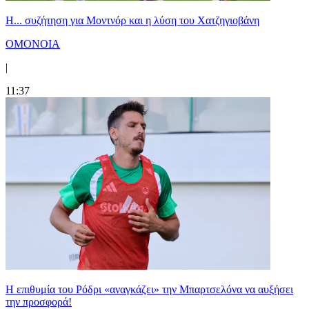
Η... συζήτηση για Μοντνόρ και η λύση του Χατζηγιοβάνη
ΟΜΟΝΟΙΑ
|
11:37
Η επιθυμία του Ρόδρι «αναγκάζει» την Μπαρτσελόνα να αυξήσει
την προσφορά!