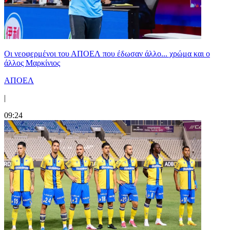
Οι νεοφερμένοι του ΑΠΟΕΛ που έδωσαν άλλο... χρώμα και ο
άλλος Μαρκίνιος
ΑΠΟΕΛ
|
09:24