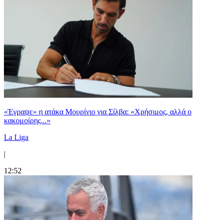
«Έγραψε» η ατάκα Μουρίνιο για Σίλβα: «Χρήσιμος, αλλά ο
κακομοίρης...»
La Liga
|
12:52