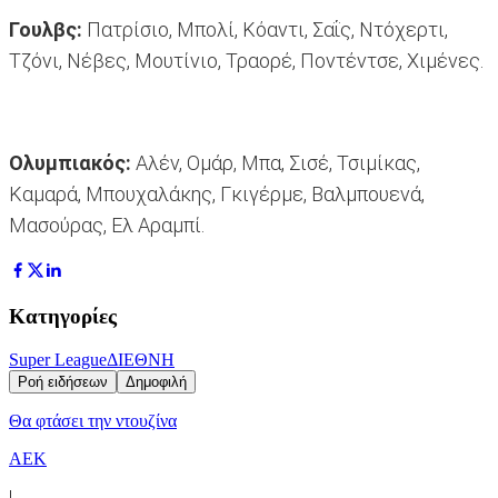
Γουλβς:
Πατρίσιο, Μπολί, Κόαντι, Σαΐς, Ντόχερτι,
Τζόνι, Νέβες, Μουτίνιο, Τραορέ, Ποντέντσε, Χιμένες.
Ολυμπιακός:
Αλέν, Ομάρ, Μπα, Σισέ, Τσιμίκας,
Καμαρά, Μπουχαλάκης, Γκιγέρμε, Βαλμπουενά,
Μασούρας, Ελ Αραμπί.
Κατηγορίες
Super League
ΔΙΕΘΝΗ
Ροή ειδήσεων
Δημοφιλή
Θα φτάσει την ντουζίνα
ΑΕΚ
|