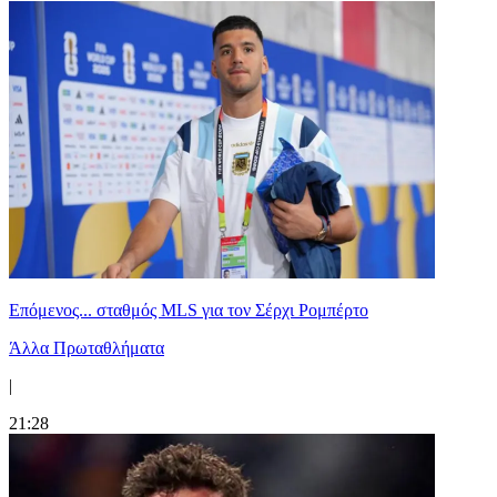
Επόμενος... σταθμός MLS για τον Σέρχι Ρομπέρτο
Άλλα Πρωταθλήματα
|
21:28