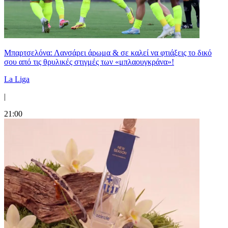
Μπαρτσελόνα: Λανσάρει άρωμα & σε καλεί να φτιάξεις το δικό
σου από τις θρυλικές στιγμές των «μπλαουγκράνα»!
La Liga
|
21:00