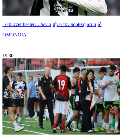
Το buzzer beater… δεν σβήνει τoν προβληματισμό
ΟΜΟΝΟΙΑ
|
19:30