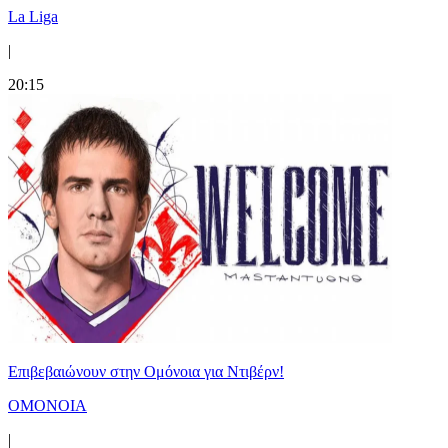
La Liga
|
20:15
Επιβεβαιώνουν στην Ομόνοια για Ντιβέρν!
ΟΜΟΝΟΙΑ
|