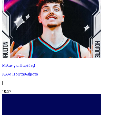
Μίλαν για Παρέδες!
Άλλα Πρωταθλήματα
|
19:57