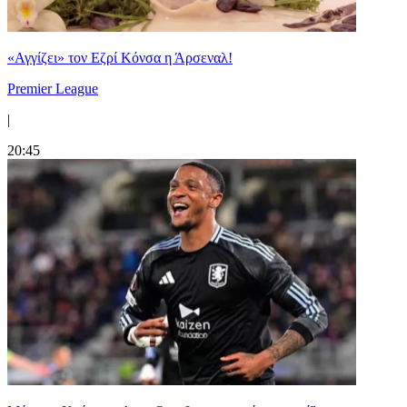
«Αγγίζει» τον Εζρί Κόνσα η Άρσεναλ!
Premier League
|
20:45