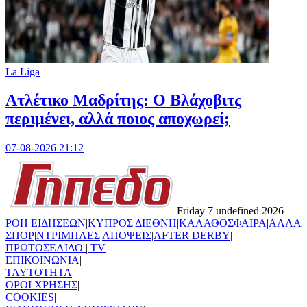
La Liga
Ατλέτικο Μαδρίτης: Ο Βλάχοβιτς
περιμένει, αλλά ποιος αποχωρεί;
07-08-2026 21:12
Friday 7 undefined 2026
ΡΟΗ ΕΙΔΗΣΕΩΝ
|
ΚΥΠΡΟΣ
|
ΔΙΕΘΝΗ
|
ΚΑΛΑΘΟΣΦΑΙΡΑ
|
ΑΛΛΑ
ΣΠΟΡ
|
ΝΤΡΙΜΠΛΕΣ
|
ΑΠΟΨΕΙΣ
|
AFTER DERBY
|
ΠΡΩΤΟΣΕΛΙΔΟ
|
TV
ΕΠΙΚΟΙΝΩΝΙΑ
|
TAYTOTHTA
|
ΟΡΟΙ ΧΡΗΣΗΣ
|
COOKIES
|