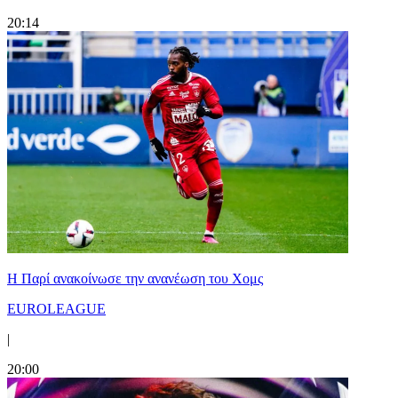
20:14
Η Παρί ανακοίνωσε την ανανέωση του Χομς
EUROLEAGUE
|
20:00