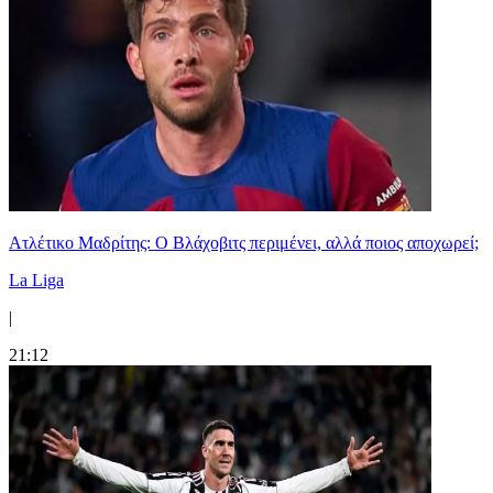
Ατλέτικο Μαδρίτης: Ο Βλάχοβιτς περιμένει, αλλά ποιος αποχωρεί;
La Liga
|
21:12