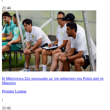
21:46
Η Μάντεστερ Σίτι προχωράει με την απόκτηση του Ρούλι από τη
Μαρσέιγ
Premier League
|
21:42