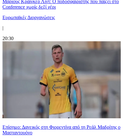
Μάριους Κράιγκερ Λιντ: Ο ποδοσφαιριστής που παίζει στο
Conference χωρίς δεξί χέρι
Ευρωπαϊκές Διοργανώσεις
|
20:30
Επίσημο: Δανεικός στη Φιορεντίνα από τη Ρεάλ Μαδρίτης ο
Μασταντουόνο