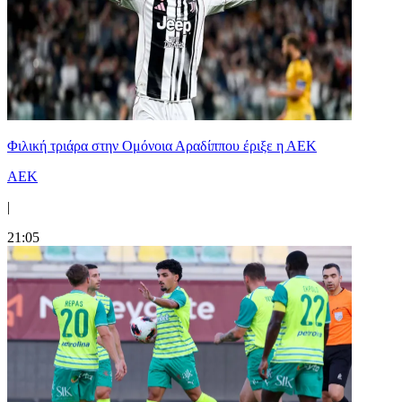
Φιλική τριάρα στην Ομόνοια Αραδίππου έριξε η ΑΕΚ
ΑΕΚ
|
21:05