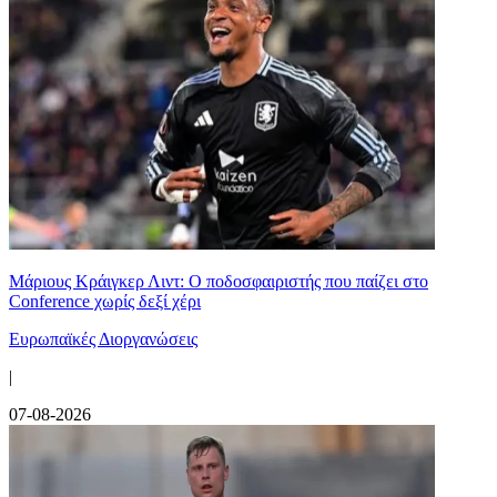
Μάριους Κράιγκερ Λιντ: Ο ποδοσφαιριστής που παίζει στο
Conference χωρίς δεξί χέρι
Ευρωπαϊκές Διοργανώσεις
|
07-08-2026