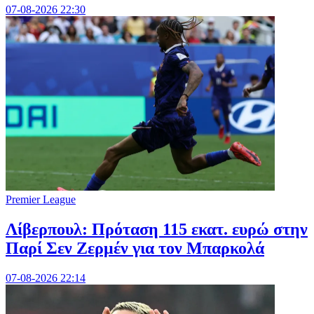
07-08-2026 22:30
Premier League
Λίβερπουλ: Πρόταση 115 εκατ. ευρώ στην
Παρί Σεν Ζερμέν για τον Μπαρκολά
07-08-2026 22:14