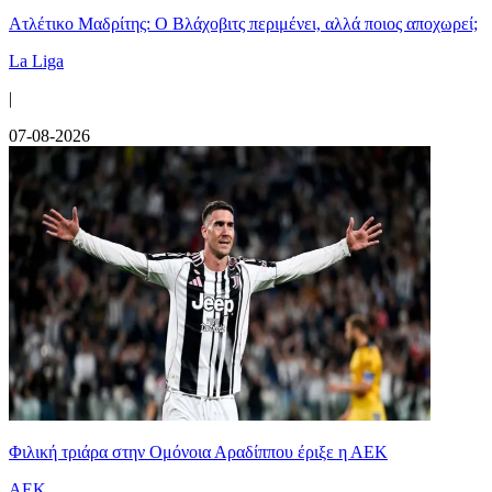
Ατλέτικο Μαδρίτης: Ο Βλάχοβιτς περιμένει, αλλά ποιος αποχωρεί;
La Liga
|
07-08-2026
Φιλική τριάρα στην Ομόνοια Αραδίππου έριξε η ΑΕΚ
ΑΕΚ