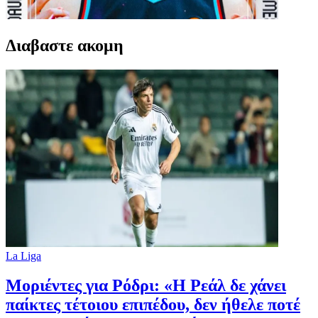
Διαβαστε ακομη
La Liga
Μοριέντες για Ρόδρι: «Η Ρεάλ δε χάνει
παίκτες τέτοιου επιπέδου, δεν ήθελε ποτέ