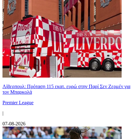
Λίβερπουλ: Πρόταση 115 εκατ. ευρώ στην Παρί Σεν Ζερμέν για
τον Μπαρκολά
Premier League
|
07-08-2026