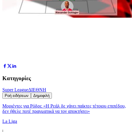
Κατηγορίες
Super League
ΔΙΕΘΝΗ
Ροή ειδήσεων
Δημοφιλή
Μοριέντες για Ρόδρι: «Η Ρεάλ δε χάνει παίκτες τέτοιου επιπέδου,
δεν ήθελε ποτέ πραγματικά να τον αποκτήσει»
La Liga
|