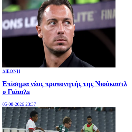
ΔΙΕΘΝΗ
Επίσημα νέος προπονητής της Νιούκαστλ
ο Γιάισλε
05-08-2026 23:37