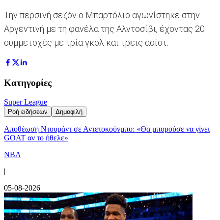
Την περσινή σεζόν ο Μπαρτόλιο αγωνίστηκε στην
Αργεντινή με τη φανέλα της Αλντοσίβι, έχοντας 20
συμμετοχές με τρία γκολ και τρεις ασίστ.
Κατηγορίες
Super League
Ροή ειδήσεων
Δημοφιλή
Αποθέωση Ντουράντ σε Αντετοκούνμπο: «Θα μπορούσε να γίνει
GOAT αν το ήθελε»
NBA
|
05-08-2026