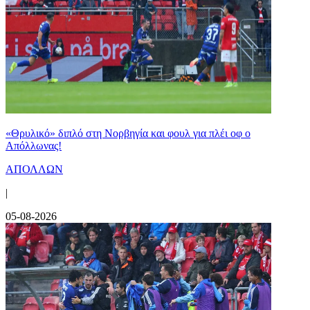
«Θρυλικό» διπλό στη Νορβηγία και φουλ για πλέι οφ ο
Απόλλωνας!
ΑΠΟΛΛΩΝ
|
05-08-2026