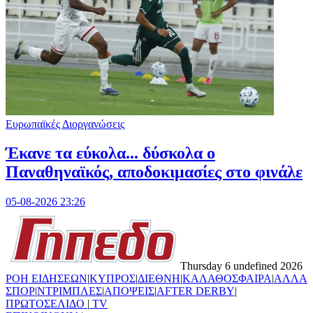
Ευρωπαϊκές Διοργανώσεις
Έκανε τα εύκολα... δύσκολα ο
Παναθηναϊκός, αποδοκιμασίες στο φινάλε
05-08-2026 23:26
Thursday 6 undefined 2026
ΡΟΗ ΕΙΔΗΣΕΩΝ
|
ΚΥΠΡΟΣ
|
ΔΙΕΘΝΗ
|
ΚΑΛΑΘΟΣΦΑΙΡΑ
|
ΑΛΛΑ
ΣΠΟΡ
|
ΝΤΡΙΜΠΛΕΣ
|
ΑΠΟΨΕΙΣ
|
AFTER DERBY
|
ΠΡΩΤΟΣΕΛΙΔΟ
|
TV