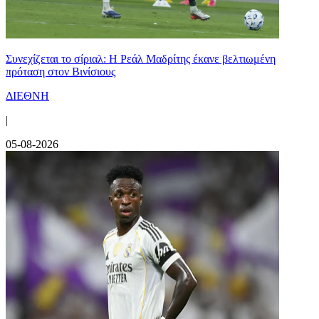
Συνεχίζεται το σίριαλ: Η Ρεάλ Μαδρίτης έκανε βελτιωμένη
πρόταση στον Βινίσιους
ΔΙΕΘΝΗ
|
05-08-2026