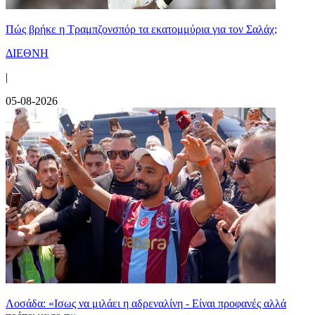
Πώς βρήκε η Τραμπζονσπόρ τα εκατομμύρια για τον Σαλάχ;
ΔΙΕΘΝΗ
|
05-08-2026
Λοσάδα: «Ισως να μιλάει η αδρεναλίνη - Είναι προφανές αλλά