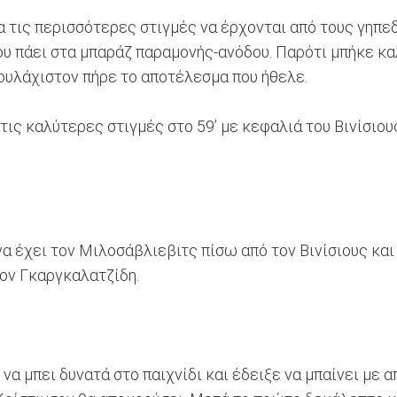
α τις περισσότερες στιγμές να έρχονται από τους γηπεδ
 που πάει στα μπαράζ παραμονής-ανόδου. Παρότι μπήκε κ
τουλάχιστον πήρε το αποτέλεσμα που ήθελε.
τις καλύτερες στιγμές στο 59’ με κεφαλιά του Βινίσιου
 να έχει τον Μιλοσάβλιεβιτς πίσω από τον Βινίσιους και
ον Γκαργκαλατζίδη.
α μπει δυνατά στο παιχνίδι και έδειξε να μπαίνει με α