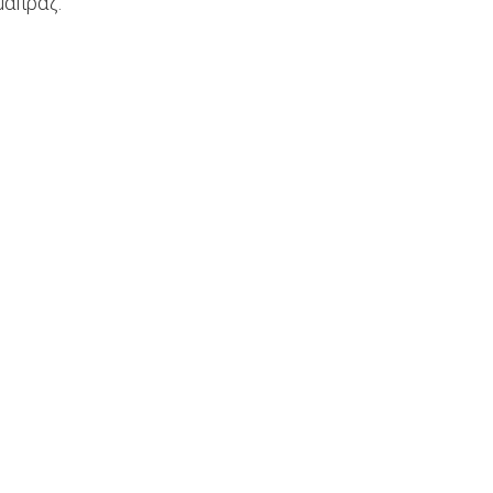
μαπράζ.