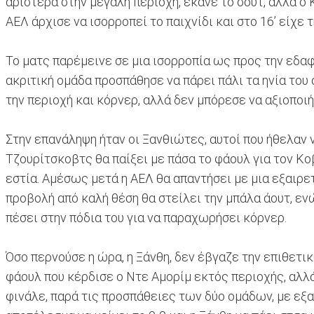
αριστερά στην μεγάλη περιοχή, έκανε το σουτ, αλλά ο
ΑΕΛ άρχισε να ισορροπεί το παιχνίδι και στο 16’ είχε 
Το ματς παρέμεινε σε μια ισορροπία ως προς την εδαφι
ακριτική ομάδα προσπάθησε να πάρει πάλι τα ηνία το
την περιοχή και κόρνερ, αλλά δεν μπόρεσε να αξιοποιή
Στην επανάληψη ήταν οι Ξανθιώτες, αυτοί που ήθελαν ν
Τζουρίτσκοβτς θα παίξει με πάσα το φάουλ για τον Κ
εστία. Αμέσως μετά η ΑΕΛ θα απαντήσει με μια εξαιρετ
προβολή από καλή θέση θα στείλει την μπάλα άουτ, εν
πέσει στην πόδια του για να παραχωρήσει κόρνερ.
Όσο περνούσε η ώρα, η Ξάνθη, δεν έβγαζε την επιθετι
φάουλ που κέρδισε ο Ντε Αμορίμ εκτός περιοχής, αλλά
φινάλε, παρά τις προσπάθειες των δύο ομάδων, με εξα