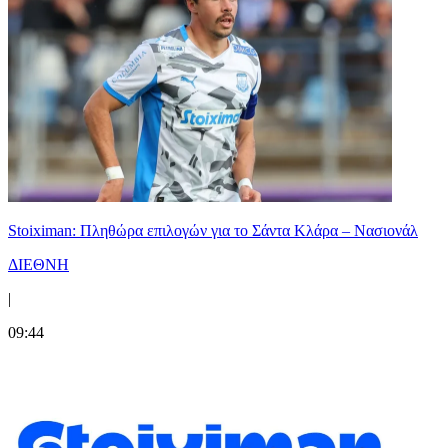
Stoiximan: Πληθώρα επιλογών για το Σάντα Κλάρα – Νασιονάλ
ΔΙΕΘΝΗ
|
09:44