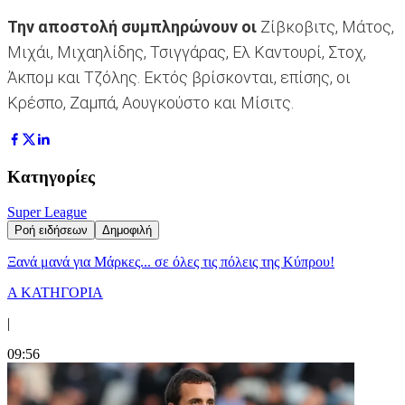
Την αποστολή συμπληρώνουν οι
Ζίβκοβιτς, Μάτος,
Μιχάι, Μιχαηλίδης, Τσιγγάρας, Ελ Καντουρί, Στοχ,
Άκπομ και Τζόλης. Εκτός βρίσκονται, επίσης, οι
Κρέσπο, Ζαμπά, Αουγκούστο και Μίσιτς.
Κατηγορίες
Super League
Ροή ειδήσεων
Δημοφιλή
Ξανά μανά για Μάρκες... σε όλες τις πόλεις της Κύπρου!
Α ΚΑΤΗΓΟΡΙΑ
|
09:56