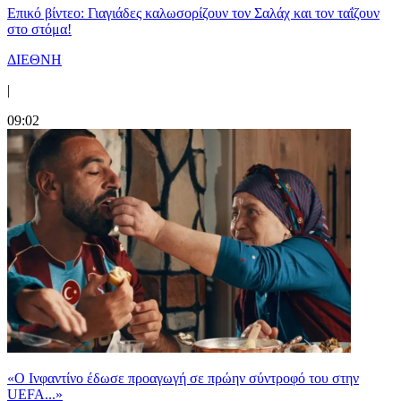
Επικό βίντεο: Γιαγιάδες καλωσορίζουν τον Σαλάχ και τον ταΐζουν
στο στόμα!
ΔΙΕΘΝΗ
|
09:02
«Ο Ινφαντίνο έδωσε προαγωγή σε πρώην σύντροφό του στην
UEFA...»