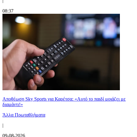
|
08:37
Αποθέωση Sky Sports για Καρέτσα: «Αυτό το παιδί μοιάζει με
διαμάντι!»
Άλλα Πρωταθλήματα
|
09-08-2026