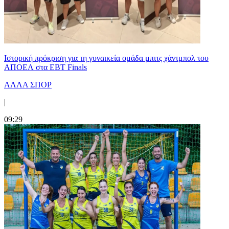
Ιστορική πρόκριση για τη γυναικεία ομάδα μπιτς χάντμπολ του
ΑΠΟΕΛ στα EBT Finals
ΑΛΛΑ ΣΠΟΡ
|
09:29