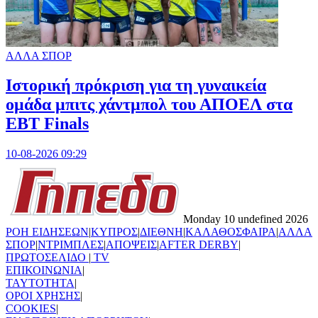
ΑΛΛΑ ΣΠΟΡ
Ιστορική πρόκριση για τη γυναικεία
ομάδα μπιτς χάντμπολ του ΑΠΟΕΛ στα
EBT Finals
10-08-2026 09:29
Monday 10 undefined 2026
ΡΟΗ ΕΙΔΗΣΕΩΝ
|
ΚΥΠΡΟΣ
|
ΔΙΕΘΝΗ
|
ΚΑΛΑΘΟΣΦΑΙΡΑ
|
ΑΛΛΑ
ΣΠΟΡ
|
ΝΤΡΙΜΠΛΕΣ
|
ΑΠΟΨΕΙΣ
|
AFTER DERBY
|
ΠΡΩΤΟΣΕΛΙΔΟ
|
TV
ΕΠΙΚΟΙΝΩΝΙΑ
|
TAYTOTHTA
|
ΟΡΟΙ ΧΡΗΣΗΣ
|
COOKIES
|