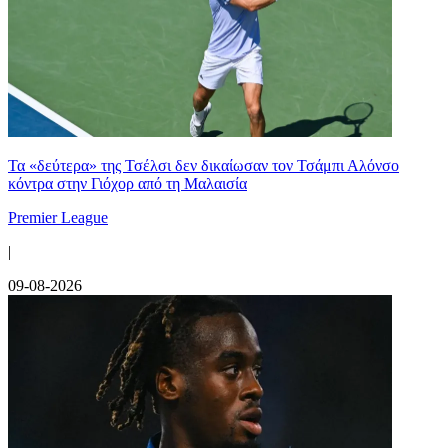
Τα «δεύτερα» της Τσέλσι δεν δικαίωσαν τον Τσάμπι Αλόνσο
κόντρα στην Γιόχορ από τη Μαλαισία
Premier League
|
09-08-2026