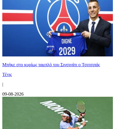
Mπήκε στο κυρίως ταμπλό του Σινσινάτι ο Τσιτσιπάς
Τένις
|
09-08-2026