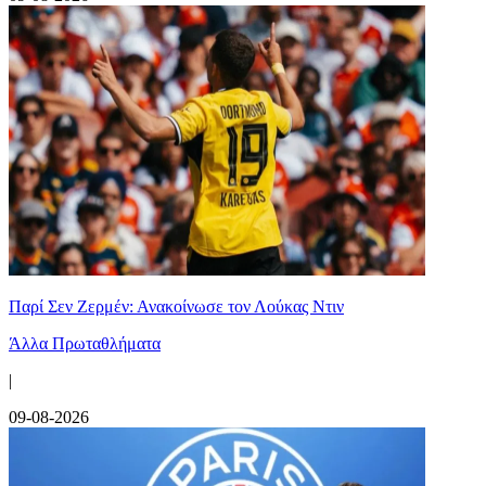
Παρί Σεν Ζερμέν: Ανακοίνωσε τον Λούκας Ντιν
Άλλα Πρωταθλήματα
|
09-08-2026