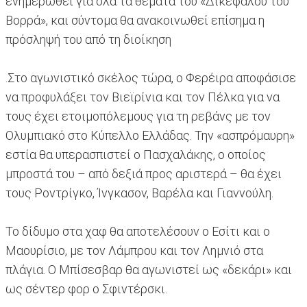
ενημερωθεί για όλα τα θέματα του «Δικεφάλου του
Βορρά», και σύντομα θα ανακοινωθεί επίσημα η
πρόσληψή του από τη διοίκηση
.Στο αγωνιστικό σκέλος τώρα, ο Φερέιρα αποφάσισε
να προφυλάξει τον Βιεϊρίνια και τον Πέλκα για να
τους έχει ετοιμοπόλεμους για τη ρεβάνς με τον
Ολυμπιακό στο Κύπελλο Ελλάδας. Την «ασπρόμαυρη»
εστία θα υπερασπιστεί ο Πασχαλάκης, ο οποίος
μπροστά του – από δεξιά προς αριστερά – θα έχει
τους Ροντρίγκο, Ίνγκασον, Βαρέλα και Γιαννούλη.
Το δίδυμο στα χαφ θα αποτελέσουν ο Εσίτι και ο
Μαουρίσιο, με τον Λάμπρου και τον Λημνιό στα
πλάγια. Ο Μπίσεσβαρ θα αγωνιστεί ως «δεκάρι» και
ως σέντερ φορ ο Σφιντέρσκι.