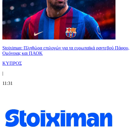
Stoiximan: Πληθώρα επιλογών για τα ευρωπαϊκά ραντεβού Πάφου,
Ομόνοιας και ΠΑΟΚ
ΚΥΠΡΟΣ
|
11:31