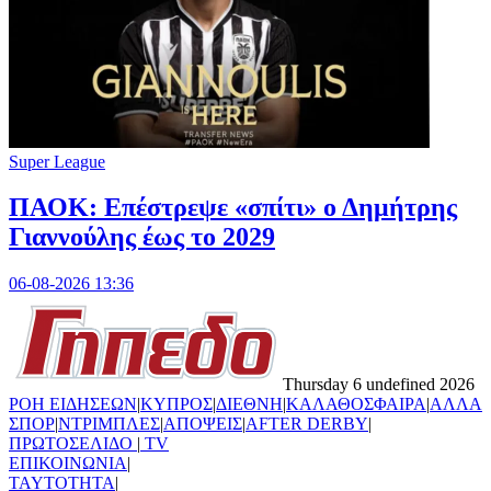
Super League
ΠΑΟΚ: Επέστρεψε «σπίτι» ο Δημήτρης
Γιαννούλης έως το 2029
06-08-2026 13:36
Thursday 6 undefined 2026
ΡΟΗ ΕΙΔΗΣΕΩΝ
|
ΚΥΠΡΟΣ
|
ΔΙΕΘΝΗ
|
ΚΑΛΑΘΟΣΦΑΙΡΑ
|
ΑΛΛΑ
ΣΠΟΡ
|
ΝΤΡΙΜΠΛΕΣ
|
ΑΠΟΨΕΙΣ
|
AFTER DERBY
|
ΠΡΩΤΟΣΕΛΙΔΟ
|
TV
ΕΠΙΚΟΙΝΩΝΙΑ
|
TAYTOTHTA
|