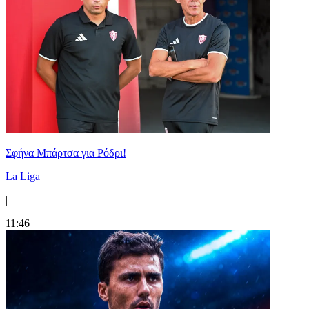
Σφήνα Μπάρτσα για Ρόδρι!
La Liga
|
11:46