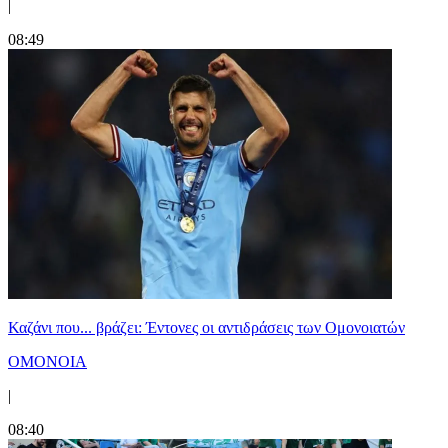
|
08:49
Καζάνι που... βράζει: Έντονες οι αντιδράσεις των Ομονοιατών
ΟΜΟΝΟΙΑ
|
08:40