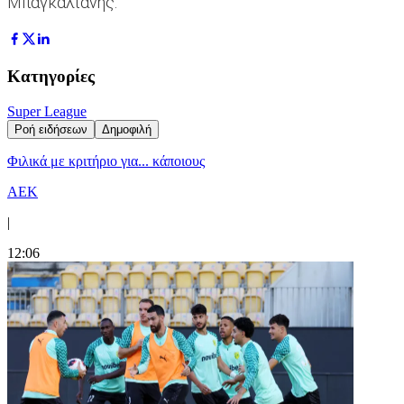
Μπαγκαλιάνης.
Κατηγορίες
Super League
Ροή ειδήσεων
Δημοφιλή
Φιλικά με κριτήριο για... κάποιους
ΑΕΚ
|
12:06