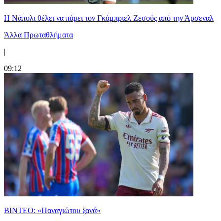
Η Νάπολι θέλει να πάρει τον Γκάμπριελ Ζεσούς από την Άρσεναλ
Άλλα Πρωταθλήματα
|
09:12
ΒΙΝΤΕΟ: «Παναγιώτου ξανά»