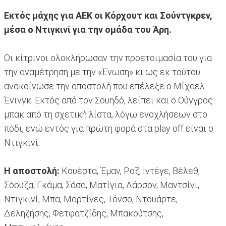
Εκτός μάχης για ΑΕΚ οι Κόρχουτ και Σούντγκρεν,
μέσα ο Ντιγκινί για την ομάδα του Άρη.
Οι κίτρινοι ολοκλήρωσαν την προετοιμασία του για
την αναμέτρηση με την «Ένωση» κι ως εκ τούτου
ανακοίνωσε την αποστολή που επέλεξε ο Μίχαελ
Ένινγκ. Εκτός από τον Σουηδό, λείπει και ο Ούγγρος
μπακ από τη σχετική λίστα, λόγω ενοχλήσεων στο
πόδι, ενώ εντός για πρώτη φορά στα play off είναι ο
Ντιγκινί.
Η αποστολή:
Κουέστα, Έμαν, Ροζ, Ιντέγε, Βέλεθ,
Σόουζα, Γκάμα, Σάσα, Ματίγια, Λάρσον, Μαντσίνι,
Ντιγκινί, Μπα, Μαρτίνες, Τόνσο, Ντουάρτε,
Δεληζήσης, Φετφατζίδης, Μπακούτσης,