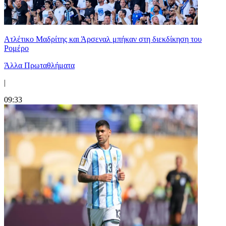
Ατλέτικο Μαδρίτης και Άρσεναλ μπήκαν στη διεκδίκηση του
Ρομέρο
Άλλα Πρωταθλήματα
|
09:33