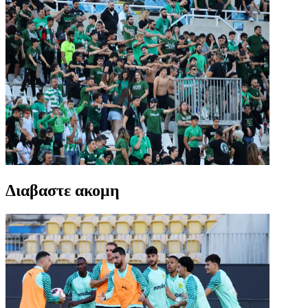
Διαβαστε ακομη