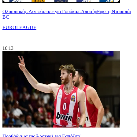
Ολυμπιακός: Δεν «έπεσε» για Γουόκαπ-Αποσύρθηκε η Ντουμπάι
BC
EUROLEAGUE
|
16:13
Προβάδισμα της Άρσεναλ για Εσπόζιτο!