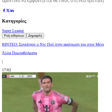
αμυντικό να εμφανίζεται θετικός στη νέα πρόταση.
Κατηγορίες
Super League
Ροή ειδήσεων
Δημοφιλή
ΒΙΝΤΕΟ: Συγκίνησε ο Ντε Πολ στην αφιέρωση του στον Μέσι
Άλλα Πρωταθλήματα
|
17:02