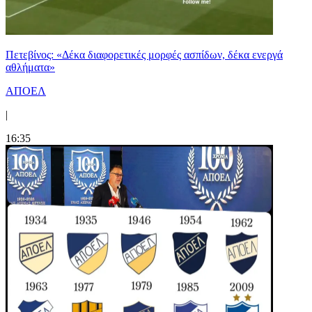
Πετεβίνος: «Δέκα διαφορετικές μορφές ασπίδων, δέκα ενεργά
αθλήματα»
ΑΠΟΕΛ
|
16:35