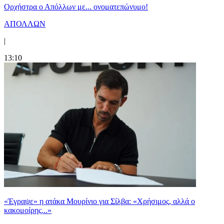
Ορχήστρα o Aπόλλων με... ονοματεπώνυμο!
ΑΠΟΛΛΩΝ
|
13:10
«Έγραψε» η ατάκα Μουρίνιο για Σίλβα: «Χρήσιμος, αλλά ο
κακομοίρης...»