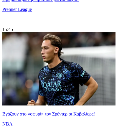
Premier League
|
15:45
Bγάζουν στο «σφυρί» τον Σρέντερ οι Καβαλίερς!
NBA