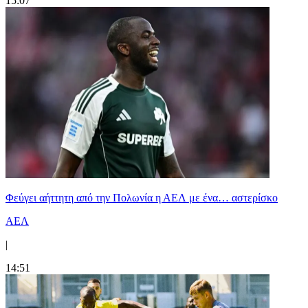
15:07
Φεύγει αήττητη από την Πολωνία η ΑΕΛ με ένα… αστερίσκο
ΑΕΛ
|
14:51