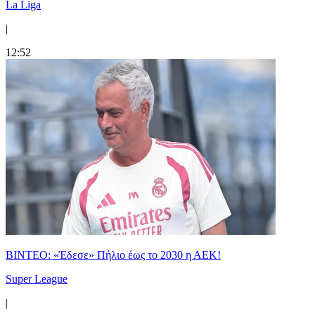
La Liga
|
12:52
ΒΙΝΤΕΟ: «Έδεσε» Πήλιο έως το 2030 η ΑΕΚ!
Super League
|