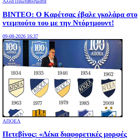
Άλλα Πρωταθλήματα
ΒΙΝΤΕΟ: Ο Καρέτσας έβαλε γκολάρα στο
ντεμπούτο του με την Ντόρτμουντ!
09-08-2026 16:37
ΑΠΟΕΛ
Πετεβίνος: «Δέκα διαφορετικές μορφές