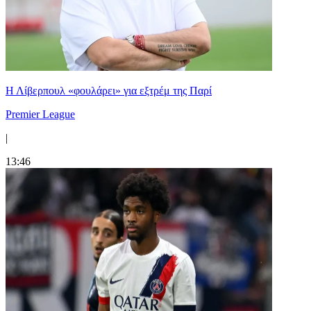
Η Λίβερπουλ «φουλάρει» για εξτρέμ της Παρί
Premier League
|
13:46