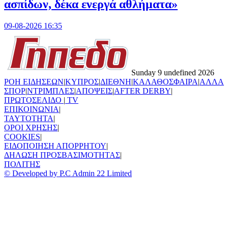
ασπίδων, δέκα ενεργά αθλήματα»
09-08-2026 16:35
Sunday 9 undefined 2026
ΡΟΗ ΕΙΔΗΣΕΩΝ
|
ΚΥΠΡΟΣ
|
ΔΙΕΘΝΗ
|
ΚΑΛΑΘΟΣΦΑΙΡΑ
|
ΑΛΛΑ
ΣΠΟΡ
|
ΝΤΡΙΜΠΛΕΣ
|
ΑΠΟΨΕΙΣ
|
AFTER DERBY
|
ΠΡΩΤΟΣΕΛΙΔΟ
|
TV
ΕΠΙΚΟΙΝΩΝΙΑ
|
TAYTOTHTA
|
ΟΡΟΙ ΧΡΗΣΗΣ
|
COOKIES
|
ΕΙΔΟΠΟΙΗΣΗ ΑΠΟΡΡΗΤΟΥ
|
ΔΗΛΩΣΗ ΠΡΟΣΒΑΣΙΜΟΤΗΤΑΣ
|
ΠΟΛΙΤΗΣ
© Developed by P.C Admin 22 Limited