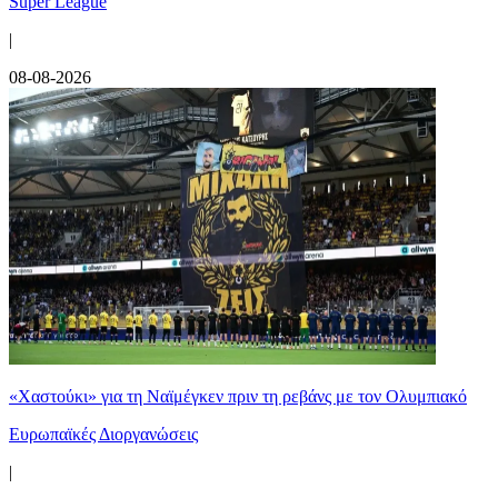
Super League
|
08-08-2026
«Χαστούκι» για τη Ναϊμέγκεν πριν τη ρεβάνς με τον Ολυμπιακό
Ευρωπαϊκές Διοργανώσεις
|