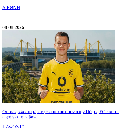
ΔΙΕΘΝΗ
|
08-08-2026
Οι τρεις «λεπτομέρειες» που κόστισαν στην Πάφος FC και η...
ευχή για τη ρεβάνς
ΠΑΦΟΣ FC