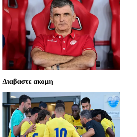
Διαβαστε ακομη