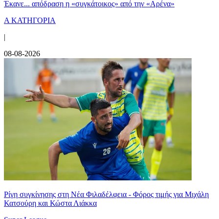
Έκανε... απόδραση η «συγκάτοικος» από την «Αρένα»
Α ΚΑΤΗΓΟΡΙΑ
|
08-08-2026
Ρίγη συγκίνησης στη Νέα Φιλαδέλφεια - Φόρος τιμής για Μιχάλη
Κατσούρη και Κώστα Λιάκκα