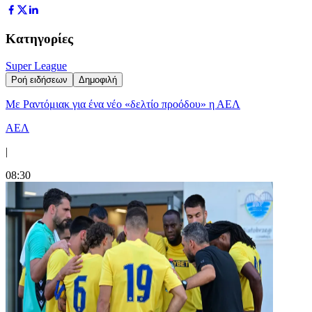
Κατηγορίες
Super League
Ροή ειδήσεων
Δημοφιλή
Με Ραντόμιακ για ένα νέο «δελτίο προόδου» η ΑΕΛ
ΑΕΛ
|
08:30