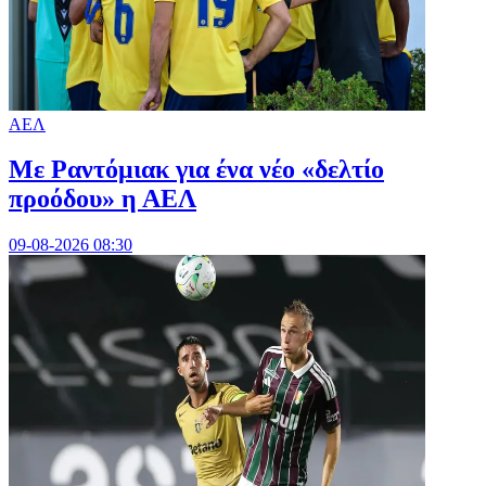
ΑΕΛ
Με Ραντόμιακ για ένα νέο «δελτίο
προόδου» η ΑΕΛ
09-08-2026 08:30