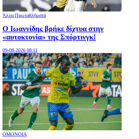
Άλλα Πρωταθλήματα
Ο Ιωαννίδης βρήκε δίχτυα στην
«αυτοκτονία» της Σπόρτινγκ!
09-08-2026 08:11
ΟΜΟΝΟΙΑ