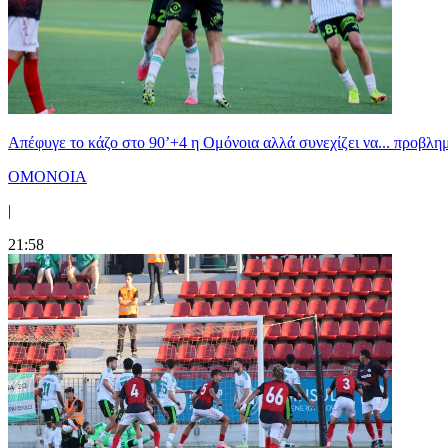
Απέφυγε το κάζο στο 90’+4 η Ομόνοια αλλά συνεχίζει να... προβλημ
ΟΜΟΝΟΙΑ
|
21:58