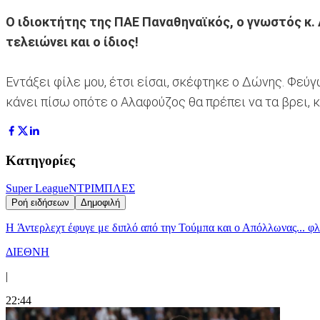
Ο ιδιοκτήτης της ΠΑΕ Παναθηναϊκός, ο γνωστός κ.
τελειώνει και ο ίδιος!
Εντάξει φίλε μου, έτσι είσαι, σκέφτηκε ο Δώνης. Φεύγ
κάνει πίσω οπότε ο Αλαφούζος θα πρέπει να τα βρει, 
Κατηγορίες
Super League
ΝΤΡΙΜΠΛΕΣ
Ροή ειδήσεων
Δημοφιλή
H Άντερλεχτ έφυγε με διπλό από την Τούμπα και ο Απόλλωνας... 
ΔΙΕΘΝΗ
|
22:44