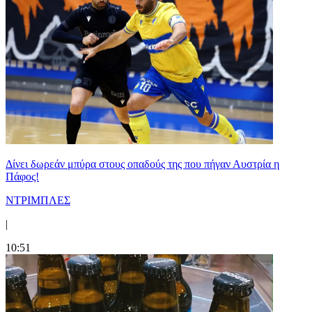
Δίνει δωρεάν μπύρα στους οπαδούς της που πήγαν Αυστρία η
Πάφος!
ΝΤΡΙΜΠΛΕΣ
|
10:51