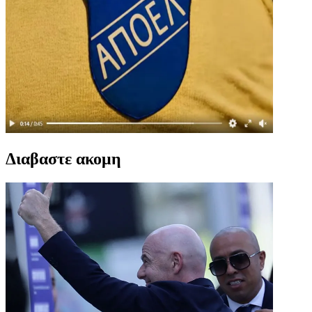
Διαβαστε ακομη