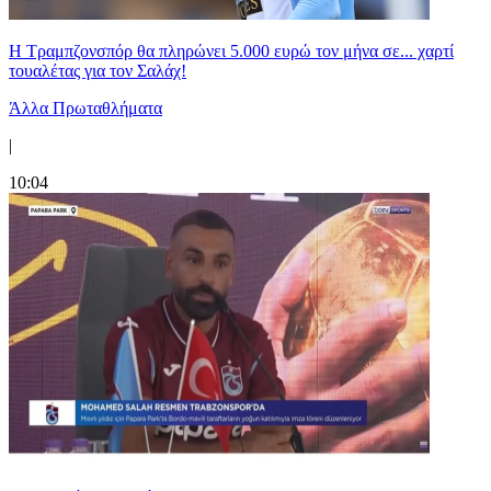
Η Τραμπζονσπόρ θα πληρώνει 5.000 ευρώ τον μήνα σε... χαρτί
τουαλέτας για τον Σαλάχ!
Άλλα Πρωταθλήματα
|
10:04