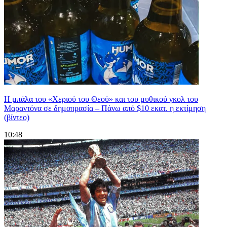
Η μπάλα του «Χεριού του Θεού» και του μυθικού γκολ του
Μαραντόνα σε δημοπρασία – Πάνω από $10 εκατ. η εκτίμηση
(βίντεο)
10:48