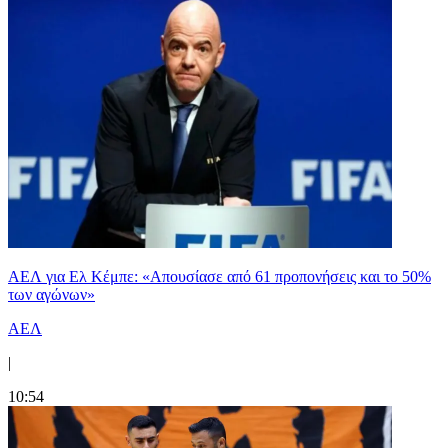
ΑΕΛ για Ελ Κέμπε: «Απουσίασε από 61 προπονήσεις και το 50%
των αγώνων»
ΑΕΛ
|
10:54