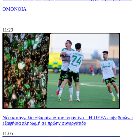
ΟΜΟΝΟΙΑ
|
11:29
Νέα καταγγελία «βαραίνει» τον Ινφαντίνο – Η UEFA επιβεβαιώνει
εξαψήφια πληρωμή σε πρώην συνεργάτιδα
11:05