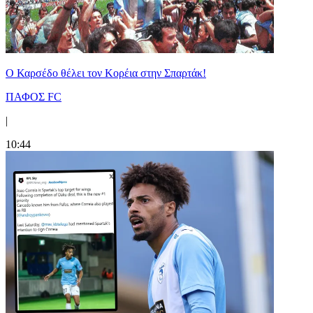
Ο Καρσέδο θέλει τον Κορέια στην Σπαρτάκ!
ΠΑΦΟΣ FC
|
10:44