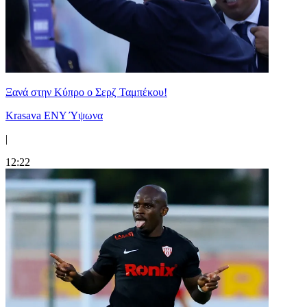
Ξανά στην Κύπρο ο Σερζ Ταμπέκου!
Krasava ENY Ύψωνα
|
12:22