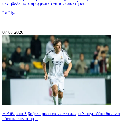
δεν ήθελε ποτέ πραγματικά να τον αποκτήσει»
La Liga
|
07-08-2026
Η Λίβερπουλ βρήκε τρόπο να νιώθει πως ο Ντιόγο Ζότα θα είναι
πάντοτε κοντά της...