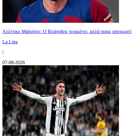
Ατλέτικο Μαδρίτης: Ο Βλάχοβιτς περιμένει, αλλά ποιος αποχωρεί;
La Liga
|
07-08-2026