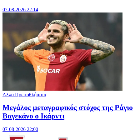
07-08-2026 22:14
Άλλα Πρωταθλήματα
Μεγάλος μεταγραφικός στόχος της Ράγιο
Βαγεκάνο ο Ικάρντι
07-08-2026 22:00