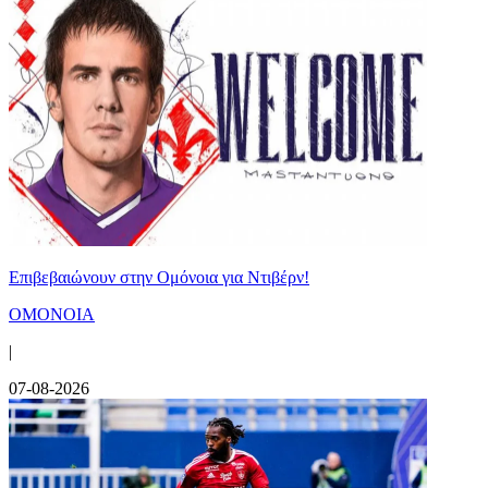
Επιβεβαιώνουν στην Ομόνοια για Ντιβέρν!
ΟΜΟΝΟΙΑ
|
07-08-2026