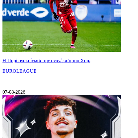
Η Παρί ανακοίνωσε την ανανέωση του Χομς
EUROLEAGUE
|
07-08-2026