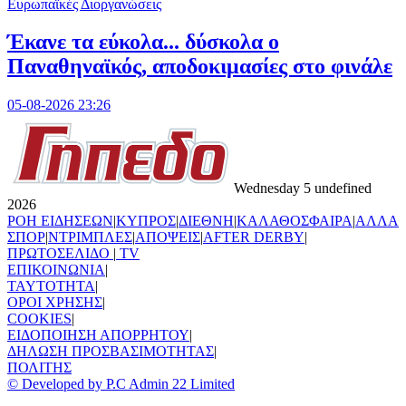
Ευρωπαϊκές Διοργανώσεις
Έκανε τα εύκολα... δύσκολα ο
Παναθηναϊκός, αποδοκιμασίες στο φινάλε
05-08-2026 23:26
Wednesday 5 undefined
2026
ΡΟΗ ΕΙΔΗΣΕΩΝ
|
ΚΥΠΡΟΣ
|
ΔΙΕΘΝΗ
|
ΚΑΛΑΘΟΣΦΑΙΡΑ
|
ΑΛΛΑ
ΣΠΟΡ
|
ΝΤΡΙΜΠΛΕΣ
|
ΑΠΟΨΕΙΣ
|
AFTER DERBY
|
ΠΡΩΤΟΣΕΛΙΔΟ
|
TV
ΕΠΙΚΟΙΝΩΝΙΑ
|
TAYTOTHTA
|
ΟΡΟΙ ΧΡΗΣΗΣ
|
COOKIES
|
ΕΙΔΟΠΟΙΗΣΗ ΑΠΟΡΡΗΤΟΥ
|
ΔΗΛΩΣΗ ΠΡΟΣΒΑΣΙΜΟΤΗΤΑΣ
|
ΠΟΛΙΤΗΣ
© Developed by P.C Admin 22 Limited