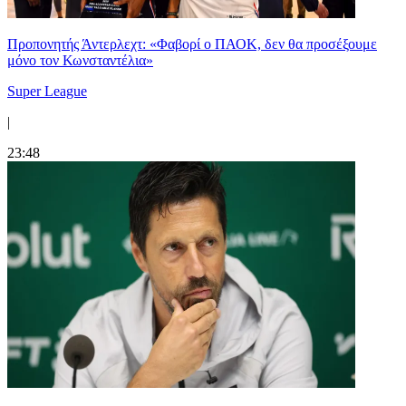
Προπονητής Άντερλεχτ: «Φαβορί ο ΠΑΟΚ, δεν θα προσέξουμε
μόνο τον Κωνσταντέλια»
Super League
|
23:48