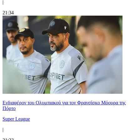
|
21:34
Ενδιαφέρον του Ολυμπιακού για τον Φρανσίσκο Μόουρα της
Πόρτο
Super League
|