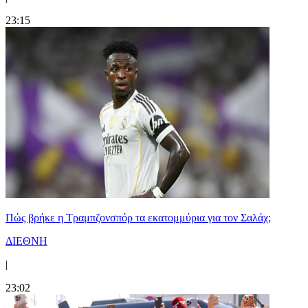
23:15
Πώς βρήκε η Τραμπζονσπόρ τα εκατομμύρια για τον Σαλάχ;
ΔΙΕΘΝΗ
|
23:02