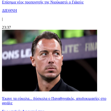
Επίσημα νέος προπονητής της Νιούκαστλ ο Γιάισλε
ΔΙΕΘΝΗ
|
23:37
Έκανε τα εύκολα... δύσκολα ο Παναθηναϊκός, αποδοκιμασίες στο
φινάλε