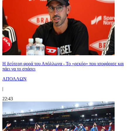
Η δεύτερη φορά του Απόλλωνα - Το «ρεκόρ» που ισοφάρισε και
πάει να το σπάσει
ΑΠΟΛΛΩΝ
|
22:43