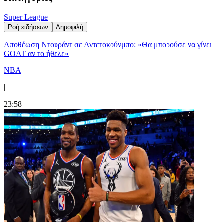
Super League
Ροή ειδήσεων
Δημοφιλή
Αποθέωση Ντουράντ σε Αντετοκούνμπο: «Θα μπορούσε να γίνει
GOAT αν το ήθελε»
NBA
|
23:58