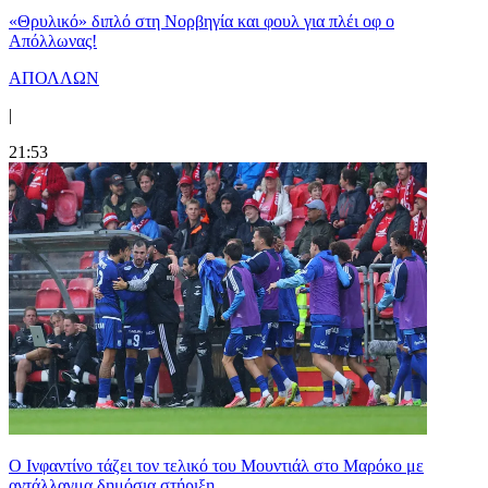
«Θρυλικό» διπλό στη Νορβηγία και φουλ για πλέι οφ ο
Απόλλωνας!
ΑΠΟΛΛΩΝ
|
21:53
Ο Ινφαντίνο τάζει τον τελικό του Μουντιάλ στο Μαρόκο με
αντάλλαγμα δημόσια στήριξη