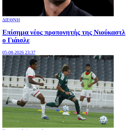
ΔΙΕΘΝΗ
Επίσημα νέος προπονητής της Νιούκαστλ
ο Γιάισλε
05-08-2026 23:37