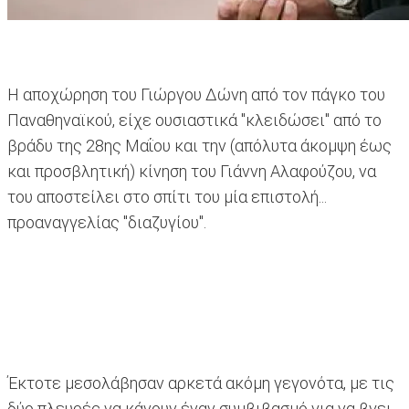
H αποχώρηση του Γιώργου Δώνη από τον πάγκο του
Παναθηναϊκού, είχε ουσιαστικά "κλειδώσει" από το
βράδυ της 28ης Μαΐου και την (απόλυτα άκομψη έως
και προσβλητική) κίνηση του Γιάννη Αλαφούζου, να
του αποστείλει στο σπίτι του μία επιστολή...
προαναγγελίας "διαζυγίου".
Έκτοτε μεσολάβησαν αρκετά ακόμη γεγονότα, με τις
δύο πλευρές να κάνουν έναν συμβιβασμό για να βγει