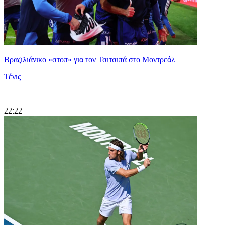
Βραζιλιάνικο «στοπ» για τον Τσιτσιπά στο Μοντρεάλ
Τένις
|
22:22