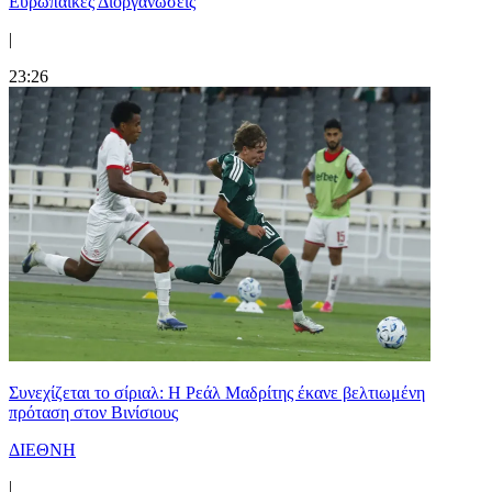
Ευρωπαϊκές Διοργανώσεις
|
23:26
Συνεχίζεται το σίριαλ: Η Ρεάλ Μαδρίτης έκανε βελτιωμένη
πρόταση στον Βινίσιους
ΔΙΕΘΝΗ
|