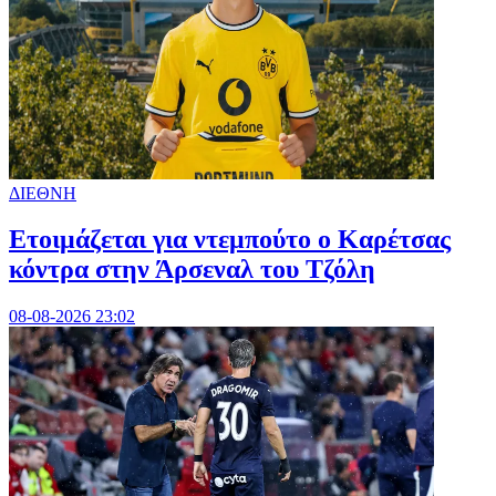
ΔΙΕΘΝΗ
Ετοιμάζεται για ντεμπούτο ο Καρέτσας
κόντρα στην Άρσεναλ του Τζόλη
08-08-2026 23:02