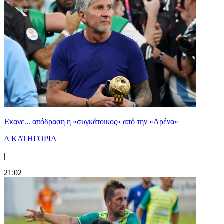
Έκανε... απόδραση η «συγκάτοικος» από την «Αρένα»
Α ΚΑΤΗΓΟΡΙΑ
|
21:02