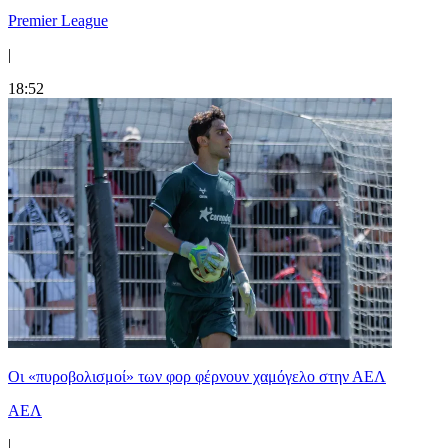
Premier League
|
18:52
Οι «πυροβολισμοί» των φορ φέρνουν χαμόγελο στην ΑΕΛ
ΑΕΛ
|