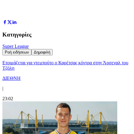
Κατηγορίες
Super League
Ροή ειδήσεων
Δημοφιλή
Ετοιμάζεται για ντεμπούτο ο Καρέτσας κόντρα στην Άρσεναλ του
Τζόλη
ΔΙΕΘΝΗ
|
23:02