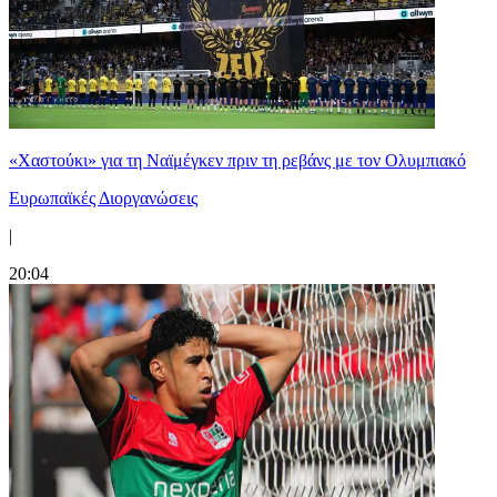
«Χαστούκι» για τη Ναϊμέγκεν πριν τη ρεβάνς με τον Ολυμπιακό
Ευρωπαϊκές Διοργανώσεις
|
20:04