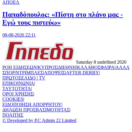
ΑΠΟΕΛ
Παπαδόπουλος: «Πίστη στο πλάνο μας -
Εγώ τους πιστεύω»
08-08-2026 22:11
Saturday 8 undefined 2026
ΡΟΗ ΕΙΔΗΣΕΩΝ
|
ΚΥΠΡΟΣ
|
ΔΙΕΘΝΗ
|
ΚΑΛΑΘΟΣΦΑΙΡΑ
|
ΑΛΛΑ
ΣΠΟΡ
|
ΝΤΡΙΜΠΛΕΣ
|
ΑΠΟΨΕΙΣ
|
AFTER DERBY
|
ΠΡΩΤΟΣΕΛΙΔΟ
|
TV
ΕΠΙΚΟΙΝΩΝΙΑ
|
TAYTOTHTA
|
ΟΡΟΙ ΧΡΗΣΗΣ
|
COOKIES
|
ΕΙΔΟΠΟΙΗΣΗ ΑΠΟΡΡΗΤΟΥ
|
ΔΗΛΩΣΗ ΠΡΟΣΒΑΣΙΜΟΤΗΤΑΣ
|
ΠΟΛΙΤΗΣ
© Developed by P.C Admin 22 Limited