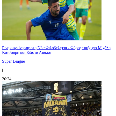
Ρίγη συγκίνησης στη Νέα Φιλαδέλφεια - Φόρος τιμής για Μιχάλη
Κατσούρη και Κώστα Λιάκκα
Super League
|
20:24