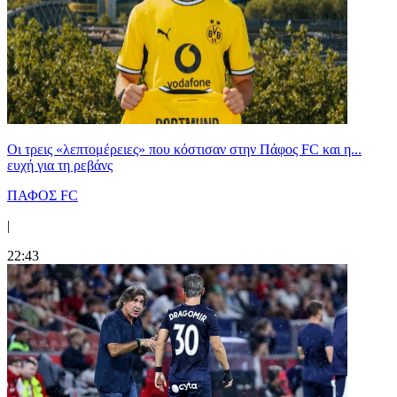
Οι τρεις «λεπτομέρειες» που κόστισαν στην Πάφος FC και η...
ευχή για τη ρεβάνς
ΠΑΦΟΣ FC
|
22:43