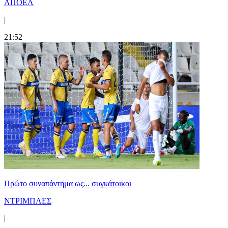
ΑΠΟΕΛ
|
21:52
Πρώτο συναπάντημα ως... συγκάτοικοι
ΝΤΡΙΜΠΛΕΣ
|