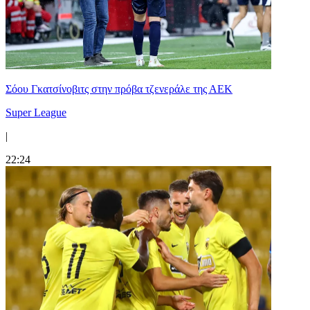
Σόου Γκατσίνοβιτς στην πρόβα τζενεράλε της ΑΕΚ
Super League
|
22:24