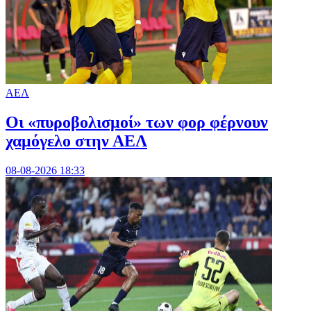
ΑΕΛ
Οι «πυροβολισμοί» των φορ φέρνουν
χαμόγελο στην ΑΕΛ
08-08-2026 18:33