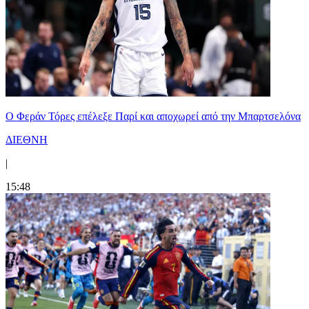
Ο Φεράν Τόρες επέλεξε Παρί και αποχωρεί από την Μπαρτσελόνα
ΔΙΕΘΝΗ
|
15:48