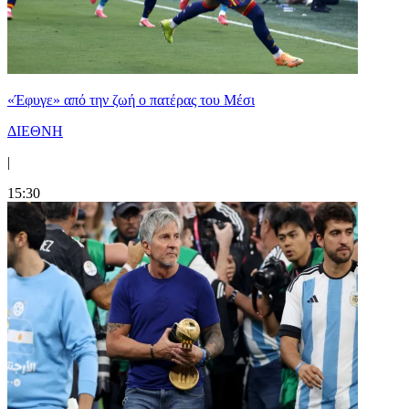
«Έφυγε» από την ζωή ο πατέρας του Μέσι
ΔΙΕΘΝΗ
|
15:30