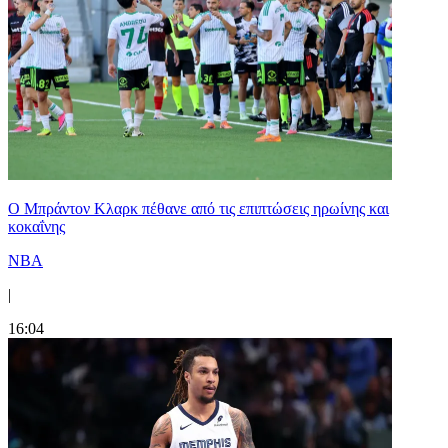
Ο Μπράντον Κλαρκ πέθανε από τις επιπτώσεις ηρωίνης και
κοκαΐνης
NBA
|
16:04