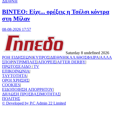
ΔΙΕΘΝΗ
BINTEO: Είχε... ορέξεις η Τσέλσι κόντρα
στη Μίλαν
08-08-2026 17:57
Saturday 8 undefined 2026
ΡΟΗ ΕΙΔΗΣΕΩΝ
|
ΚΥΠΡΟΣ
|
ΔΙΕΘΝΗ
|
ΚΑΛΑΘΟΣΦΑΙΡΑ
|
ΑΛΛΑ
ΣΠΟΡ
|
ΝΤΡΙΜΠΛΕΣ
|
ΑΠΟΨΕΙΣ
|
AFTER DERBY
|
ΠΡΩΤΟΣΕΛΙΔΟ
|
TV
ΕΠΙΚΟΙΝΩΝΙΑ
|
TAYTOTHTA
|
ΟΡΟΙ ΧΡΗΣΗΣ
|
COOKIES
|
ΕΙΔΟΠΟΙΗΣΗ ΑΠΟΡΡΗΤΟΥ
|
ΔΗΛΩΣΗ ΠΡΟΣΒΑΣΙΜΟΤΗΤΑΣ
|
ΠΟΛΙΤΗΣ
© Developed by P.C Admin 22 Limited