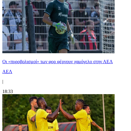
Οι «πυροβολισμοί» των φορ φέρνουν χαμόγελο στην ΑΕΛ
ΑΕΛ
|
18:33