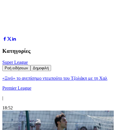
Κατηγορίες
Super League
Ροή ειδήσεων
Δημοφιλή
«Ξινό» το ανεπίσημο ντεμπούτο του Τζολάκη με τη Χαλ
Premier League
|
18:52