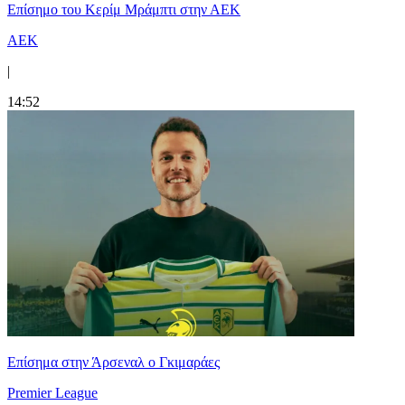
Επίσημο του Κερίμ Μράμπτι στην ΑΕK
ΑΕΚ
|
14:52
Επίσημα στην Άρσεναλ ο Γκιμαράες
Premier League