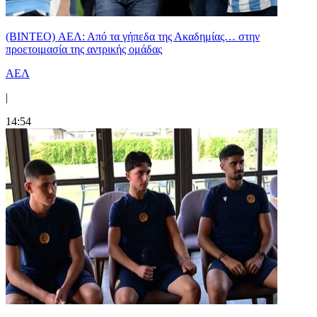
(BINTEO) ΑΕΛ: Από τα γήπεδα της Ακαδημίας… στην
προετοιμασία της αντρικής ομάδας
ΑΕΛ
|
14:54