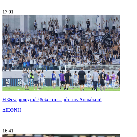
|
17:01
Η Φενερμπαχτσέ έβαλε στο... μάτι τον Λουκάκου!
ΔΙΕΘΝΗ
|
16:41