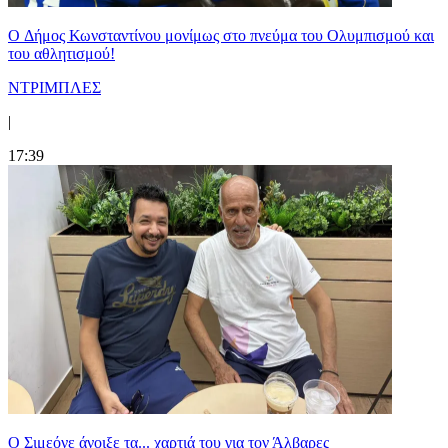
O Δήμος Κωνσταντίνου μονίμως στο πνεύμα του Ολυμπισμού και
του αθλητισμού!
ΝΤΡΙΜΠΛΕΣ
|
17:39
Ο Σιμεόνε άνοιξε τα... χαρτιά του για τον Άλβαρες