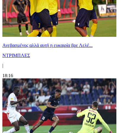
Ανεβασμένος αλλά αυτή η ευκαιρία βρε Λελέ...
ΝΤΡΙΜΠΛΕΣ
|
18:16