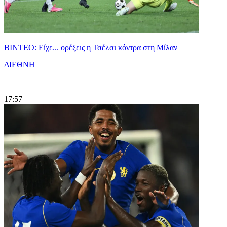
BINTEO: Είχε... ορέξεις η Τσέλσι κόντρα στη Μίλαν
ΔΙΕΘΝΗ
|
17:57