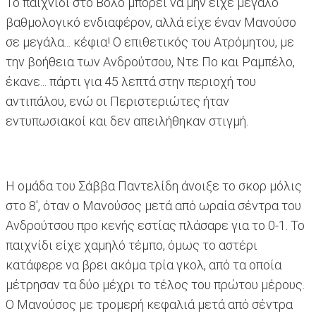
Το παιχνίδι στο Βόλο μπορεί να μην είχε μεγάλο
βαθμολογικό ενδιαφέρον, αλλά είχε έναν Μανούσο
σε μεγάλα... κέφια! Ο επιθετικός του Ατρόμητου, με
την βοήθεια των Ανδρούτσου, Ντε Πο και Ραμπέλο,
έκανε... πάρτι για 45 λεπτά στην περιοχή του
αντιπάλου, ενώ οι Περιστεριώτες ήταν
εντυπωσιακοί και δεν απειλήθηκαν στιγμή.
Η ομάδα του Σάββα Παντελίδη άνοιξε το σκορ μόλις
στο 8', όταν ο Μανούσος μετά από ωραία σέντρα του
Ανδρούτσου προ κενής εστίας πλάσαρε για το 0-1. Το
παιχνίδι είχε χαμηλό τέμπο, όμως το αστέρι
κατάφερε να βρει ακόμα τρία γκολ, από τα οποία
μέτρησαν τα δύο μέχρι το τέλος του πρώτου μέρους.
Ο Μανούσος με τρομερή κεφαλιά μετά από σέντρα