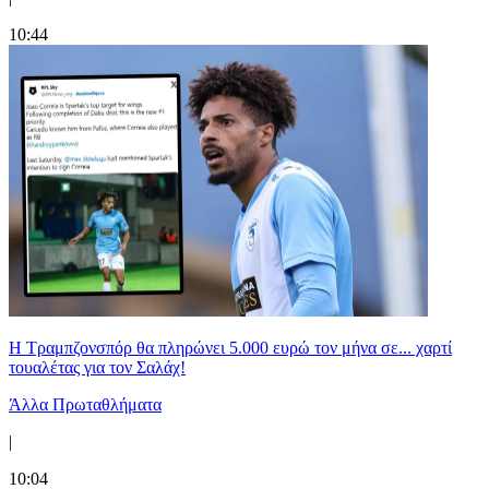
10:44
Η Τραμπζονσπόρ θα πληρώνει 5.000 ευρώ τον μήνα σε... χαρτί
τουαλέτας για τον Σαλάχ!
Άλλα Πρωταθλήματα
|
10:04