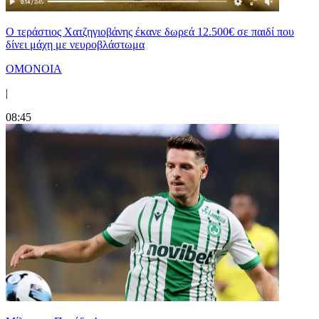
Ο τεράστιος Χατζηγιοβάνης έκανε δωρεά 12.500€ σε παιδί που
δίνει μάχη με νευροβλάστωμα
ΟΜΟΝΟΙΑ
|
08:45