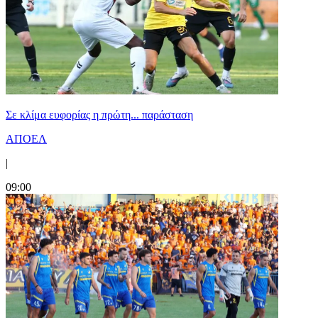
Σε κλίμα ευφορίας η πρώτη... παράσταση
ΑΠΟΕΛ
|
09:00