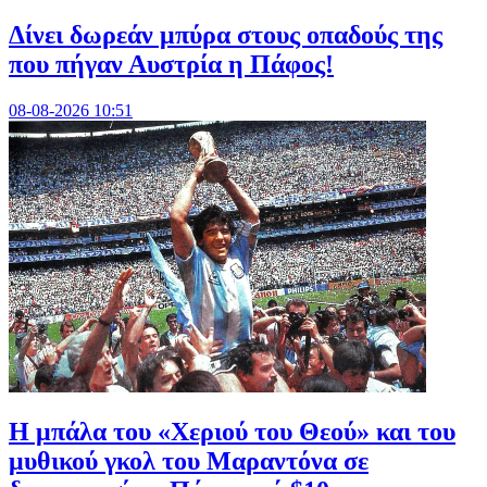
Δίνει δωρεάν μπύρα στους οπαδούς της
που πήγαν Αυστρία η Πάφος!
08-08-2026 10:51
Η μπάλα του «Χεριού του Θεού» και του
μυθικού γκολ του Μαραντόνα σε