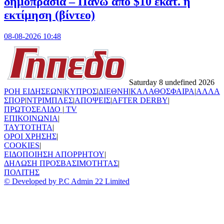
δημοπρασία – Πάνω από $10 εκατ. η
εκτίμηση (βίντεο)
08-08-2026 10:48
Saturday 8 undefined 2026
ΡΟΗ ΕΙΔΗΣΕΩΝ
|
ΚΥΠΡΟΣ
|
ΔΙΕΘΝΗ
|
ΚΑΛΑΘΟΣΦΑΙΡΑ
|
ΑΛΛΑ
ΣΠΟΡ
|
ΝΤΡΙΜΠΛΕΣ
|
ΑΠΟΨΕΙΣ
|
AFTER DERBY
|
ΠΡΩΤΟΣΕΛΙΔΟ
|
TV
ΕΠΙΚΟΙΝΩΝΙΑ
|
TAYTOTHTA
|
ΟΡΟΙ ΧΡΗΣΗΣ
|
COOKIES
|
ΕΙΔΟΠΟΙΗΣΗ ΑΠΟΡΡΗΤΟΥ
|
ΔΗΛΩΣΗ ΠΡΟΣΒΑΣΙΜΟΤΗΤΑΣ
|
ΠΟΛΙΤΗΣ
© Developed by P.C Admin 22 Limited