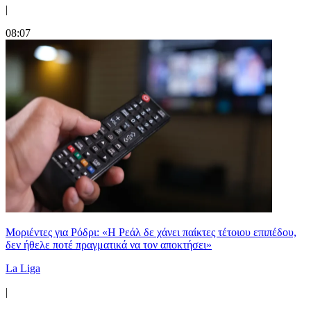
|
08:07
Μοριέντες για Ρόδρι: «Η Ρεάλ δε χάνει παίκτες τέτοιου επιπέδου,
δεν ήθελε ποτέ πραγματικά να τον αποκτήσει»
La Liga
|