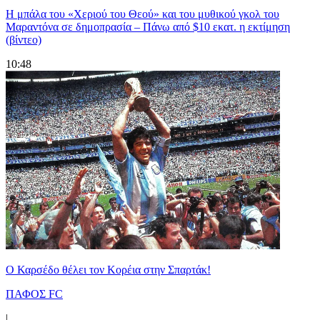
Η μπάλα του «Χεριού του Θεού» και του μυθικού γκολ του
Μαραντόνα σε δημοπρασία – Πάνω από $10 εκατ. η εκτίμηση
(βίντεο)
10:48
Ο Καρσέδο θέλει τον Κορέια στην Σπαρτάκ!
ΠΑΦΟΣ FC
|