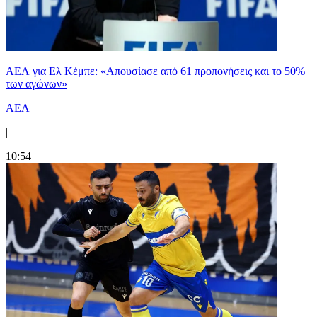
ΑΕΛ για Ελ Κέμπε: «Απουσίασε από 61 προπονήσεις και το 50%
των αγώνων»
ΑΕΛ
|
10:54