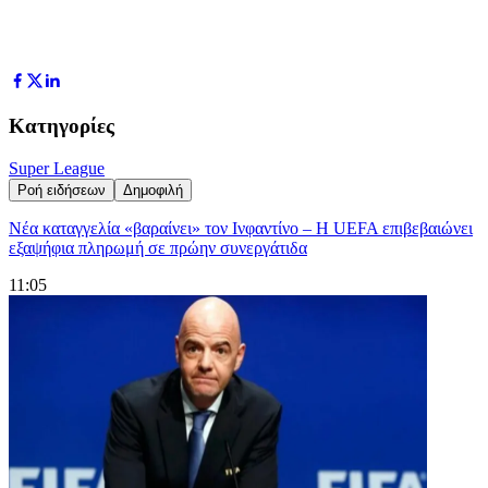
Κατηγορίες
Super League
Ροή ειδήσεων
Δημοφιλή
Νέα καταγγελία «βαραίνει» τον Ινφαντίνο – Η UEFA επιβεβαιώνει
εξαψήφια πληρωμή σε πρώην συνεργάτιδα
11:05