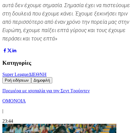
αυτά δεν έχουμε σημασία. Σημασία έχει να πιστεύουμε
στη δουλειά που έχουμε κάνει. Έχουμε ξεκινήσει πριν
από περισσότερο από έναν χρόνο την πορεία μας στην
Ευρώπη, έχουμε παίξει επτά γύρους και τους έχουμε
περάσει και τους επτά
»
Κατηγορίες
Super League
ΔΙΕΘΝΗ
Ροή ειδήσεων
Δημοφιλή
Πρεμιέρα με ισοπαλία για την Σεντ Τρούιντεν
ΟΜΟΝΟΙΑ
|
23:44