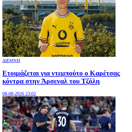
ΔΙΕΘΝΗ
Ετοιμάζεται για ντεμπούτο ο Καρέτσας
κόντρα στην Άρσεναλ του Τζόλη
08-08-2026 23:02