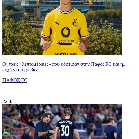
Οι τρεις «λεπτομέρειες» που κόστισαν στην Πάφος FC και η...
ευχή για τη ρεβάνς
ΠΑΦΟΣ FC
|
22:43