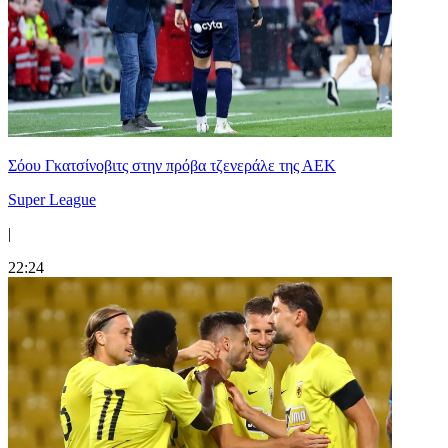
Σόου Γκατσίνοβιτς στην πρόβα τζενεράλε της ΑΕΚ
Super League
|
22:24