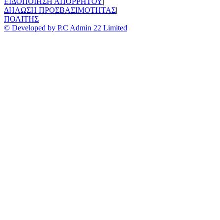
ΕΙΔΟΠΟΙΗΣΗ ΑΠΟΡΡΗΤΟΥ
|
ΔΗΛΩΣΗ ΠΡΟΣΒΑΣΙΜΟΤΗΤΑΣ
|
ΠΟΛΙΤΗΣ
© Developed by P.C Admin 22 Limited