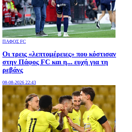
ΠΑΦΟΣ FC
Οι τρεις «λεπτομέρειες» που κόστισαν
στην Πάφος FC και η... ευχή για τη
ρεβάνς
08-08-2026 22:43