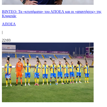
ΒΙΝΤΕΟ: Τα «κτυπήματα» του ΑΠΟΕΛ και οι «απαντήσεις» της
Κηφισιάς
ΑΠΟΕΛ
|
22:03