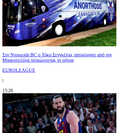
Στη Nτουμπάι BC ο Τόκο Σενγκέλια, αποχώρησε από την
Μπαρτσελόνα πληρώνοντας τη ρήτρα
EUROLEAGUE
|
15:26