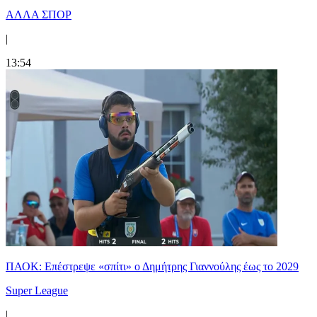
ΑΛΛΑ ΣΠΟΡ
|
13:54
ΠΑΟΚ: Επέστρεψε «σπίτι» ο Δημήτρης Γιαννούλης έως το 2029
Super League
|