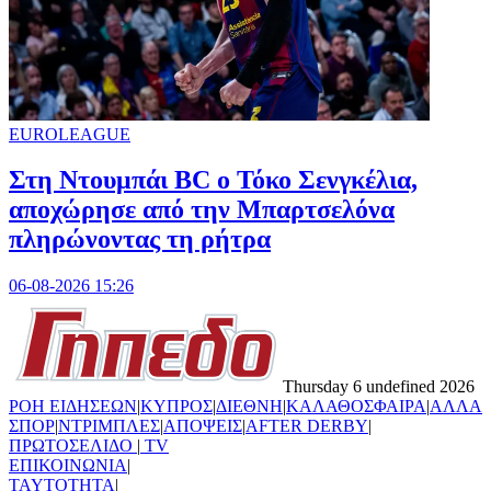
EUROLEAGUE
Στη Nτουμπάι BC ο Τόκο Σενγκέλια,
αποχώρησε από την Μπαρτσελόνα
πληρώνοντας τη ρήτρα
06-08-2026 15:26
Thursday 6 undefined 2026
ΡΟΗ ΕΙΔΗΣΕΩΝ
|
ΚΥΠΡΟΣ
|
ΔΙΕΘΝΗ
|
ΚΑΛΑΘΟΣΦΑΙΡΑ
|
ΑΛΛΑ
ΣΠΟΡ
|
ΝΤΡΙΜΠΛΕΣ
|
ΑΠΟΨΕΙΣ
|
AFTER DERBY
|
ΠΡΩΤΟΣΕΛΙΔΟ
|
TV
ΕΠΙΚΟΙΝΩΝΙΑ
|
TAYTOTHTA
|