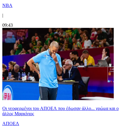
NBA
|
09:43
Οι νεοφερμένοι του ΑΠΟΕΛ που έδωσαν άλλο... χρώμα και ο
άλλος Μαρκίνιος
ΑΠΟΕΛ