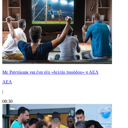
Με Ραντόμιακ για ένα νέο «δελτίο προόδου» η ΑΕΛ
ΑΕΛ
|
08:30