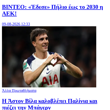
ΒΙΝΤΕΟ: «Έδεσε» Πήλιο έως το 2030 η
ΑΕΚ!
09-08-2026 12:33
Άλλα Πρωταθλήματα
Η Άστον Βίλα καλοβλέπει Παλίνια και
πιέζει την Μπάγερν