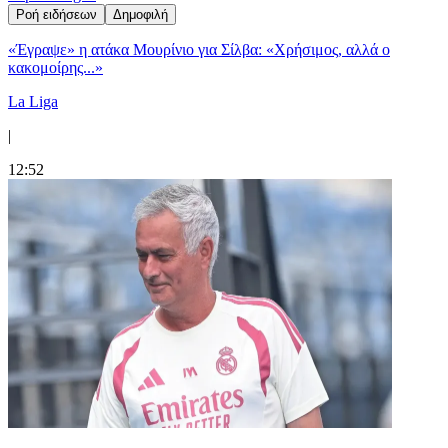
Ροή ειδήσεων
Δημοφιλή
«Έγραψε» η ατάκα Μουρίνιο για Σίλβα: «Χρήσιμος, αλλά ο
κακομοίρης...»
La Liga
|
12:52