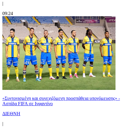
|
09:24
«Συντονισμένη και συνεχιζόμενη προσπάθεια υπονόμευσης» -
Ασπίδα FIFA σε Ινφαντίνο
ΔΙΕΘΝΗ
|