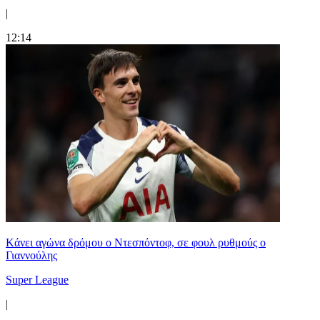
|
12:14
Kάνει αγώνα δρόμου ο Ντεσπόντοφ, σε φουλ ρυθμούς ο
Γιαννούλης
Super League
|