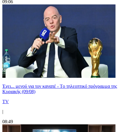
09:06
Έχει... μενού για τον καναπέ - Tο τηλεοπτικό πρόγραμμα της
Κυριακής (09/08)
TV
|
08:49