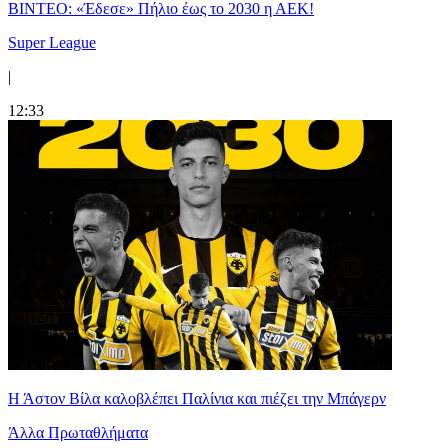
ΒΙΝΤΕΟ: «Έδεσε» Πήλιο έως το 2030 η ΑΕΚ!
Super League
|
12:33
Η Άστον Βίλα καλοβλέπει Παλίνια και πιέζει την Μπάγερν
Άλλα Πρωταθλήματα