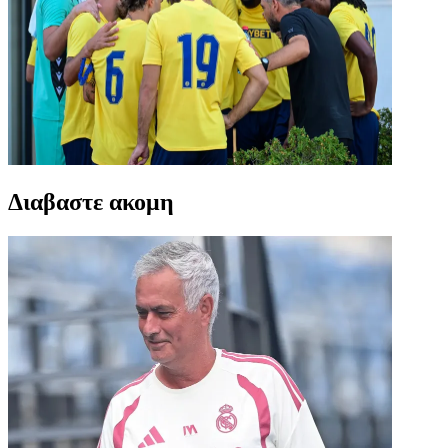
Διαβαστε ακομη