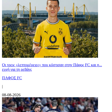
Οι τρεις «λεπτομέρειες» που κόστισαν στην Πάφος FC και η...
ευχή για τη ρεβάνς
ΠΑΦΟΣ FC
|
08-08-2026