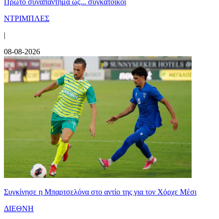
Πρώτο συναπάντημα ως... συγκάτοικοι
ΝΤΡΙΜΠΛΕΣ
|
08-08-2026
Συγκίνησε η Μπαρτσελόνα στο αντίο της για τον Χόρχε Μέσι
ΔΙΕΘΝΗ