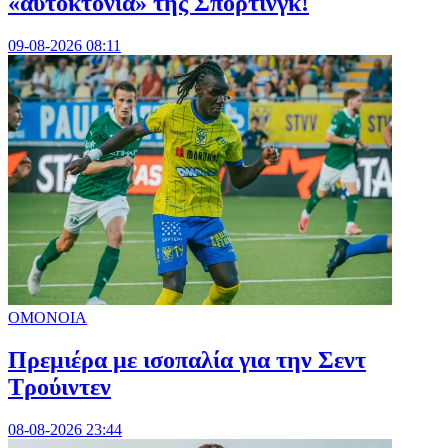
«αυτοκτονία» της Σπόρτινγκ!
09-08-2026 08:11
ΟΜΟΝΟΙΑ
Πρεμιέρα με ισοπαλία για την Σεντ
Τρούιντεν
08-08-2026 23:44