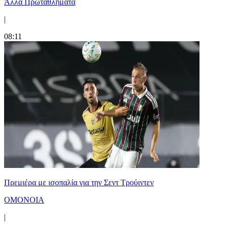
Άλλα Πρωταθλήματα
|
08:11
Πρεμιέρα με ισοπαλία για την Σεντ Τρούιντεν
ΟΜΟΝΟΙΑ
|