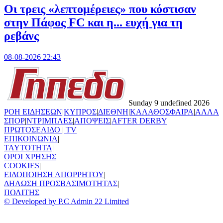
Οι τρεις «λεπτομέρειες» που κόστισαν
στην Πάφος FC και η... ευχή για τη
ρεβάνς
08-08-2026 22:43
Sunday 9 undefined 2026
ΡΟΗ ΕΙΔΗΣΕΩΝ
|
ΚΥΠΡΟΣ
|
ΔΙΕΘΝΗ
|
ΚΑΛΑΘΟΣΦΑΙΡΑ
|
ΑΛΛΑ
ΣΠΟΡ
|
ΝΤΡΙΜΠΛΕΣ
|
ΑΠΟΨΕΙΣ
|
AFTER DERBY
|
ΠΡΩΤΟΣΕΛΙΔΟ
|
TV
ΕΠΙΚΟΙΝΩΝΙΑ
|
TAYTOTHTA
|
ΟΡΟΙ ΧΡΗΣΗΣ
|
COOKIES
|
ΕΙΔΟΠΟΙΗΣΗ ΑΠΟΡΡΗΤΟΥ
|
ΔΗΛΩΣΗ ΠΡΟΣΒΑΣΙΜΟΤΗΤΑΣ
|
ΠΟΛΙΤΗΣ
© Developed by P.C Admin 22 Limited