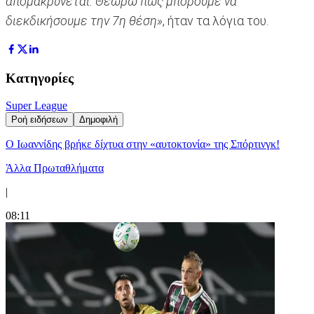
απομακρύνεται. Θεωρώ πως μπορούμε να
διεκδικήσουμε την 7η θέση»
, ήταν τα λόγια του.
Κατηγορίες
Super League
Ροή ειδήσεων
Δημοφιλή
Ο Ιωαννίδης βρήκε δίχτυα στην «αυτοκτονία» της Σπόρτινγκ!
Άλλα Πρωταθλήματα
|
08:11