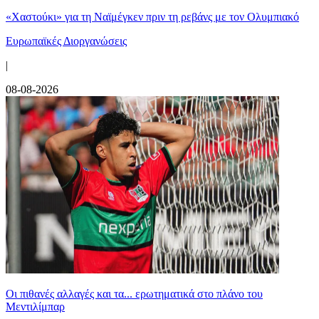
«Χαστούκι» για τη Ναϊμέγκεν πριν τη ρεβάνς με τον Ολυμπιακό
Ευρωπαϊκές Διοργανώσεις
|
08-08-2026
Οι πιθανές αλλαγές και τα... ερωτηματικά στο πλάνο του
Μεντιλίμπαρ