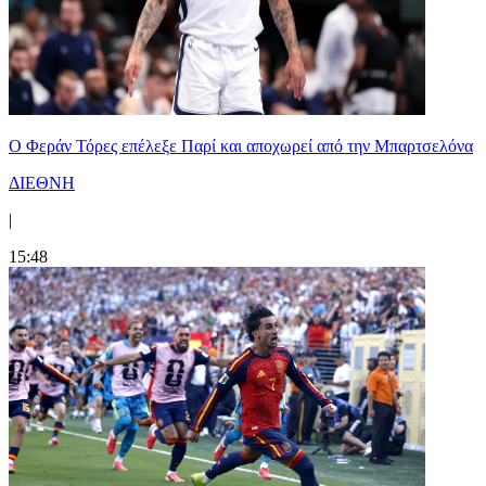
Ο Φεράν Τόρες επέλεξε Παρί και αποχωρεί από την Μπαρτσελόνα
ΔΙΕΘΝΗ
|
15:48