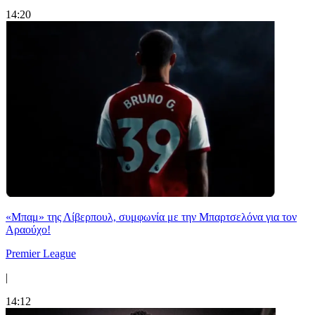
14:20
«Μπαμ» της Λίβερπουλ, συμφωνία με την Μπαρτσελόνα για τον
Αραούχο!
Premier League
|
14:12