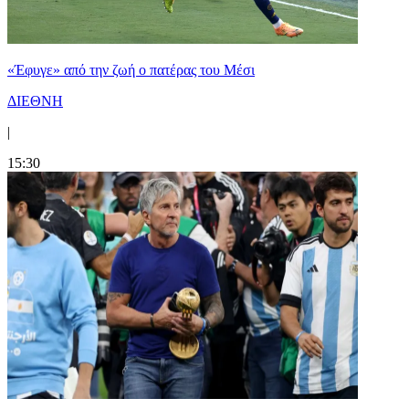
«Έφυγε» από την ζωή ο πατέρας του Μέσι
ΔΙΕΘΝΗ
|
15:30