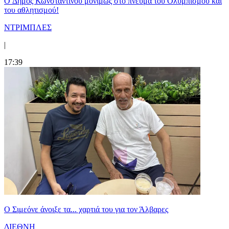
O Δήμος Κωνσταντίνου μονίμως στο πνεύμα του Ολυμπισμού και
του αθλητισμού!
ΝΤΡΙΜΠΛΕΣ
|
17:39
Ο Σιμεόνε άνοιξε τα... χαρτιά του για τον Άλβαρες
ΔΙΕΘΝΗ