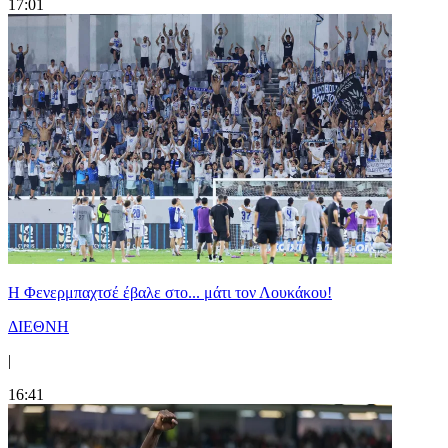
17:01
Η Φενερμπαχτσέ έβαλε στο... μάτι τον Λουκάκου!
ΔΙΕΘΝΗ
|
16:41