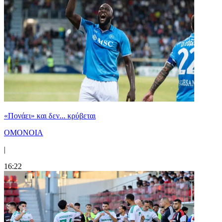
«Πονάει» και δεν... κρύβεται
ΟΜΟΝΟΙΑ
|
16:22