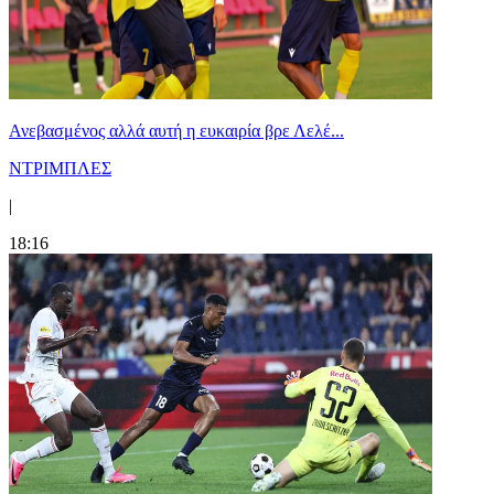
Ανεβασμένος αλλά αυτή η ευκαιρία βρε Λελέ...
ΝΤΡΙΜΠΛΕΣ
|
18:16