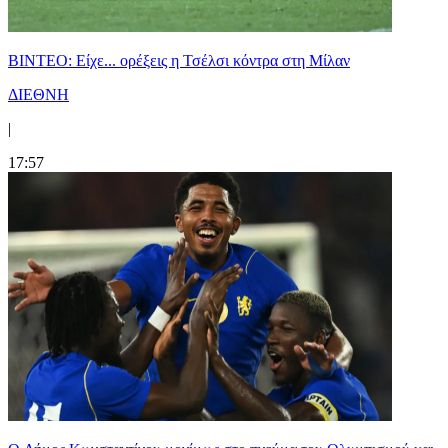
BINTEO: Είχε... ορέξεις η Τσέλσι κόντρα στη Μίλαν
ΔΙΕΘΝΗ
|
17:57