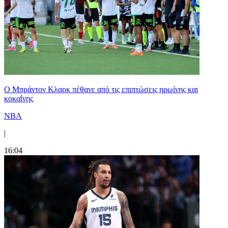
Ο Μπράντον Κλαρκ πέθανε από τις επιπτώσεις ηρωίνης και
κοκαΐνης
NBA
|
16:04