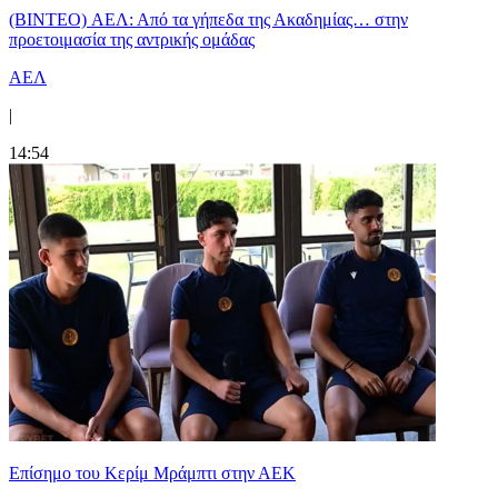
(BINTEO) ΑΕΛ: Από τα γήπεδα της Ακαδημίας… στην
προετοιμασία της αντρικής ομάδας
ΑΕΛ
|
14:54
Επίσημο του Κερίμ Μράμπτι στην ΑΕK