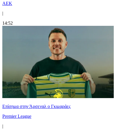
ΑΕΚ
|
14:52
Επίσημα στην Άρσεναλ ο Γκιμαράες
Premier League
|